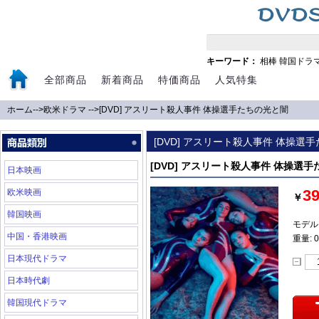
キーワード：
相棒
韓国ドラ
全部商品
新着商品
特価商品
人気特集
ホーム
-->
欧米ドラマ
-->
[DVD] アスリート殺人事件 体操選手たちの光と闇
[DVD] アスリート殺人事件 体操選
[DVD] アスリート殺人事件 体操選
日本映画
3
欧米映画
￥
韓国映画
モデル:
中国・香港映画
重量: 0
日本現代ドラマ
日本時代劇
韓国現代ドラマ