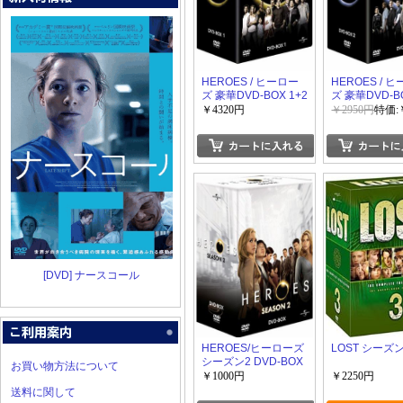
HEROES / ヒーロー
HEROES / 
ズ 豪華DVD-BOX 1+2
ズ 豪華DVD-B
￥4320円
￥2950円
特価:
[DVD] ナースコール
HEROES/ヒーローズ
LOST シーズン
シーズン2 DVD-BOX
お買い物方法について
￥1000円
￥2250円
送料に関して