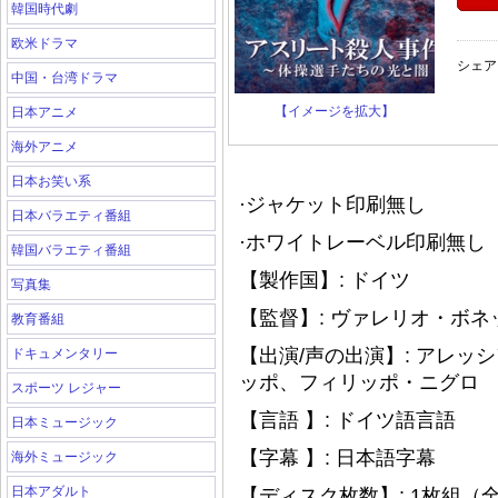
韓国時代劇
欧米ドラマ
シェア
中国・台湾ドラマ
【イメージを拡大】
日本アニメ
海外アニメ
日本お笑い系
·ジャケット印刷無し
日本バラエティ番組
·ホワイトレーベル印刷無し（
韓国バラエティ番組
【製作国】: ドイツ
写真集
【監督】: ヴァレリオ・ボ
教育番組
【出演/声の出演】: アレ
ドキュメンタリー
ッポ、フィリッポ・ニグロ
スポーツ レジャー
【言語 】: ドイツ語言語
日本ミュージック
【字幕 】: 日本語字幕
海外ミュージック
日本アダルト
【ディスク枚数】: 1枚組（