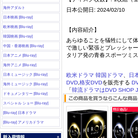
海外アダルト
日本公開日: 2024/02/10
日本映画 [Blu-ray]
欧米映画 [Blu-ray]
【内容紹介】
韓国映画 [Blu-ray]
あらゆることを犠牲にして
中国・香港映画 [Blu-ray]
で激しい緊張とプレッシャ
タリア発の青春スポーツミ
日本アニメ [Blu-ray]
海外アニメ [Blu-ray]
欧米ドラマ
韓国ドラマ
、
日
日本ミュージック [Blu-ray]
DVD
,
格安DVD
を販売する
D
海外ミュージック [Blu-ray]
「
韓流ドラマはDVD SHOP J
ドキュメンタリー [Blu-ray]
スペシャル ショー [Blu-ray]
[Blu-ray] 日本ドラマ
[Blu-ray] アメリカドラマ