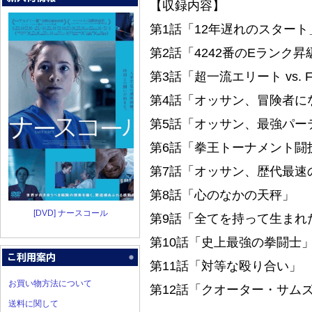
【収録内容】
第1話「12年遅れのスタート
第2話「4242番のEランク
第3話「超一流エリート vs.
第4話「オッサン、冒険者に
第5話「オッサン、最強パー
第6話「拳王トーナメント闘
第7話「オッサン、歴代最速
第8話「心のなかの天秤」
[DVD] ナースコール
第9話「全てを持って生まれ
第10話「史上最強の拳闘士
第11話「対等な殴り合い」
お買い物方法について
第12話「クオーター・サム
送料に関して