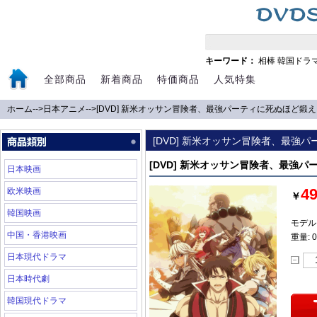
キーワード：
相棒
韓国ドラ
全部商品
新着商品
特価商品
人気特集
ホーム
-->
日本アニメ
-->
[DVD] 新米オッサン冒険者、最強パーティに死ぬほど鍛
[DVD] 新米オッサン冒険者、最強
[DVD] 新米オッサン冒険者、最強
日本映画
4
欧米映画
￥
韓国映画
モデル:
中国・香港映画
重量: 0
日本現代ドラマ
日本時代劇
韓国現代ドラマ