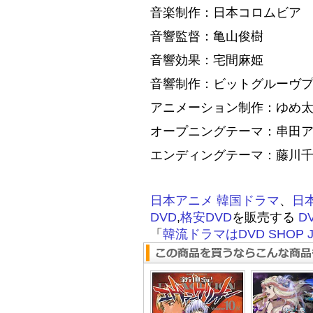
音楽制作：日本コロムビア
音響監督：亀山俊樹
音響効果：宅間麻姫
音響制作：ビットグルーヴ
アニメーション制作：ゆめ
オープニングテーマ：串田
エンディングテーマ：藤川
日本アニメ
韓国ドラマ
、
日
DVD
,
格安DVD
を販売する
D
「
韓流ドラマはDVD SHOP J