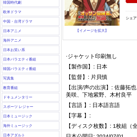
韓国時代劇
欧米ドラマ
シェア
中国・台湾ドラマ
【イメージを拡大】
日本アニメ
海外アニメ
日本お笑い系
·ジャケット印刷無し
日本バラエティ番組
【製作国】: 日本
韓国バラエティ番組
【監督】: 片貝慎
写真集
【出演/声の出演】: 佐藤
教育番組
美咲、下地紫野、木村良平
ドキュメンタリー
【言語 】: 日本語言語
スポーツ レジャー
【字幕 】:
日本ミュージック
【ディスク枚数】: 1枚組（全
海外ミュージック
日本アダルト
日本公開日: 2024/07/01