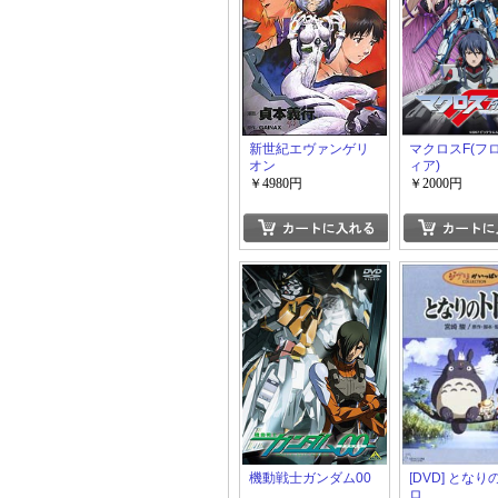
新世紀エヴァンゲリ
マクロスF(フ
オン
ィア)
￥4980円
￥2000円
機動戦士ガンダム00
[DVD] とな
ロ