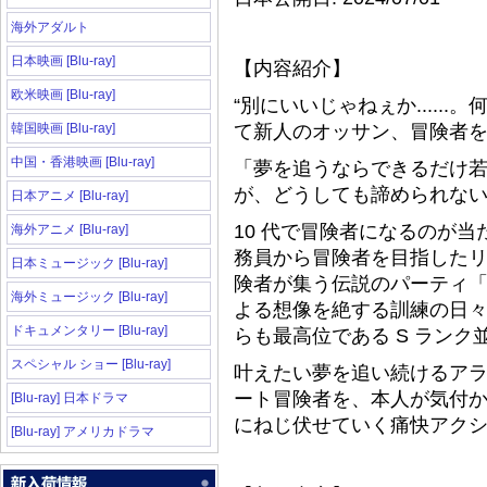
海外アダルト
日本映画 [Blu-ray]
【内容紹介】
欧米映画 [Blu-ray]
“別にいいじゃねぇか.....
韓国映画 [Blu-ray]
て新人のオッサン、冒険者を
中国・香港映画 [Blu-ray]
「夢を追うならできるだけ若
が、どうしても諦められな
日本アニメ [Blu-ray]
10 代で冒険者になるのが当
海外アニメ [Blu-ray]
務員から冒険者を目指したリ
日本ミュージック [Blu-ray]
険者が集う伝説のパーティ
海外ミュージック [Blu-ray]
よる想像を絶する訓練の日々
ドキュメンタリー [Blu-ray]
らも最高位である S ランク
スペシャル ショー [Blu-ray]
叶えたい夢を追い続けるア
ート冒険者を、本人が気付
[Blu-ray] 日本ドラマ
にねじ伏せていく痛快アクシ
[Blu-ray] アメリカドラマ