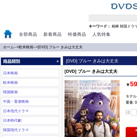
キーワード：
相棒
韓国ドラ
全部商品
新着商品
特価商品
人気特集
ホーム
-->
欧米映画
-->
[DVD] ブルー きみは大丈夫
[DVD] ブルー きみは大丈夫
[DVD] ブルー きみは大丈夫
日本映画
5
欧米映画
￥
韓国映画
モデル:
中国・香港映画
重量: 0
日本現代ドラマ
日本時代劇
韓国現代ドラマ