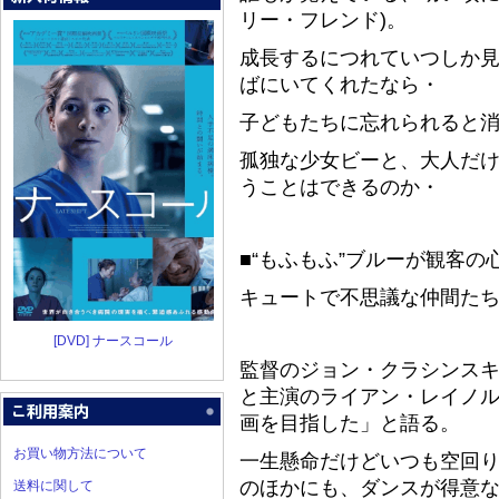
リー・フレンド)。
成長するにつれていつしか
ばにいてくれたなら・
子どもたちに忘れられると消
孤独な少女ビーと、大人だけ
うことはできるのか・
■“もふもふ”ブルーが観客の
キュートで不思議な仲間たち
[DVD] ナースコール
監督のジョン・クラシンスキ
と主演のライアン・レイノ
画を目指した」と語る。
お買い物方法について
一生懸命だけどいつも空回
のほかにも、ダンスが得意
送料に関して