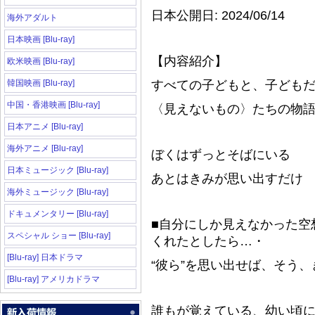
日本公開日: 2024/06/14
海外アダルト
日本映画 [Blu-ray]
【内容紹介】
欧米映画 [Blu-ray]
韓国映画 [Blu-ray]
すべての子どもと、子ども
中国・香港映画 [Blu-ray]
〈見えないもの〉たちの物
日本アニメ [Blu-ray]
海外アニメ [Blu-ray]
ぼくはずっとそばにいる
日本ミュージック [Blu-ray]
あとはきみが思い出すだけ
海外ミュージック [Blu-ray]
ドキュメンタリー [Blu-ray]
■自分にしか見えなかった空
スペシャル ショー [Blu-ray]
くれたとしたら…・
[Blu-ray] 日本ドラマ
“彼ら”を思い出せば、そう
[Blu-ray] アメリカドラマ
誰もが覚えている、幼い頃に