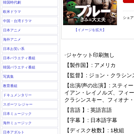
韓国時代劇
欧米ドラマ
シェア
中国・台湾ドラマ
【イメージを拡大】
日本アニメ
海外アニメ
日本お笑い系
·ジャケット印刷無し
日本バラエティ番組
【製作国】: アメリカ
韓国バラエティ番組
【監督】: ジョン・クラシン
写真集
【出演/声の出演】: ステ
教育番組
イアン・レイノルズ、フィ
ドキュメンタリー
クラシンスキー、フィオナ・
スポーツ レジャー
【言語 】: 英語言語
日本ミュージック
【字幕 】: 日本語字幕
海外ミュージック
【ディスク枚数】: 1枚組
日本アダルト