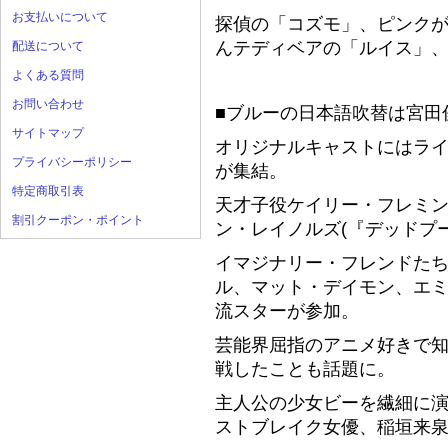
お支払いについて
探偵の「コズモ」、ピンク
んテディベアの「ルイス」
配送について
よくある質問
お問い合わせ
■ブルーの日本語吹替は宮田俊哉(K
サイトマップ
オリジナルキャストにはラ
プライバシーポリシー
が集結。
特定商取引表
天才子役ケイリー・フレミン
割引クーポン・ポイント
ン・レイノルズ(『デッドプ
イマジナリー・フレンドた
ル、マット・デイモン、エ
流スターが参加。
芸能界屈指のアニメ好きで
戦したことも話題に。
主人公の少女ビーを繊細に
ストブレイク女優、稲垣来