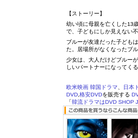
【ストーリー】
幼い頃に母親を亡くした13
で、子どもにしか見えない不
ブルーが友達だった子ども
た。居場所がなくなったブ
少女は、大人だけどブルー
しいパートナーになってく
欧米映画
韓国ドラマ
、
日本
DVD
,
格安DVD
を販売する
D
「
韓流ドラマはDVD SHOP J