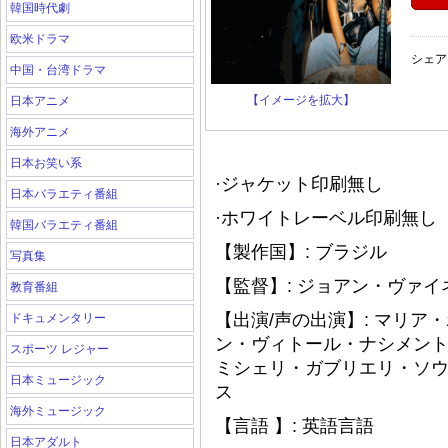
韓国時代劇
欧米ドラマ
シェア
中国・台湾ドラマ
【イメージを拡大】
日本アニメ
海外アニメ
日本お笑い系
·ジャケット印刷無し
日本バラエティ番組
·ホワイトレーベル印刷無し（
韓国バラエティ番組
【製作国】: ブラジル
写真集
【監督】: ジョアン・ヴァイ
教育番組
【出演/声の出演】: マリ
ドキュメンタリー
ン・ヴィトール・ナシメント
スポーツ レジャー
ミシェリ・ガブリエリ・ソ
日本ミュージック
ス
海外ミュージック
【言語 】: 英語言語
日本アダルト