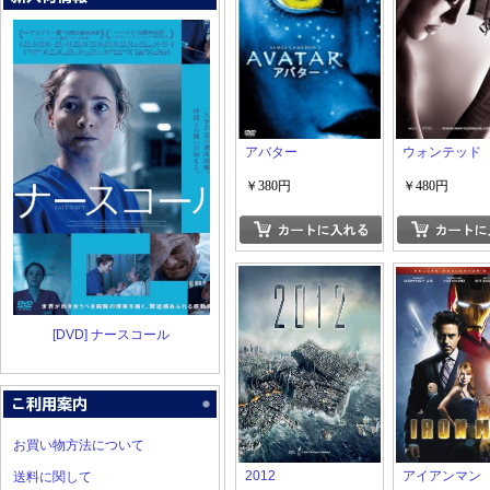
アバター
ウォンテッド
￥380円
￥480円
[DVD] ナースコール
お買い物方法について
2012
アイアンマン
送料に関して