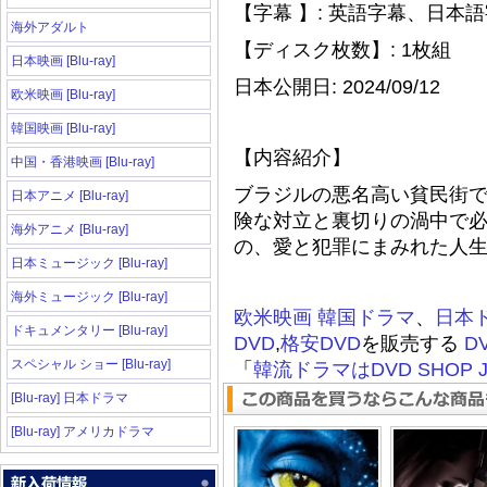
【字幕 】: 英語字幕、日本
海外アダルト
【ディスク枚数】: 1枚組
日本映画 [Blu-ray]
日本公開日: 2024/09/12
欧米映画 [Blu-ray]
韓国映画 [Blu-ray]
【内容紹介】
中国・香港映画 [Blu-ray]
ブラジルの悪名高い貧民街
日本アニメ [Blu-ray]
険な対立と裏切りの渦中で
海外アニメ [Blu-ray]
の、愛と犯罪にまみれた人
日本ミュージック [Blu-ray]
海外ミュージック [Blu-ray]
欧米映画
韓国ドラマ
、
日本
ドキュメンタリー [Blu-ray]
DVD
,
格安DVD
を販売する
D
スペシャル ショー [Blu-ray]
「
韓流ドラマはDVD SHOP J
[Blu-ray] 日本ドラマ
[Blu-ray] アメリカドラマ