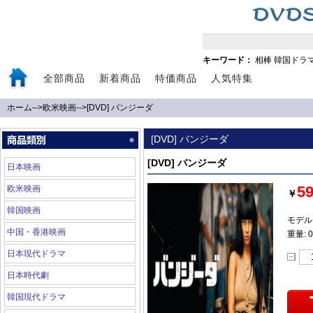
キーワード：
相棒
韓国ドラ
全部商品
新着商品
特価商品
人気特集
ホーム
-->
欧米映画
-->
[DVD] バンジーダ
[DVD] バンジーダ
[DVD] バンジーダ
日本映画
5
欧米映画
￥
韓国映画
モデル:
中国・香港映画
重量: 0
日本現代ドラマ
日本時代劇
韓国現代ドラマ