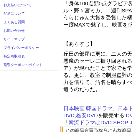
「身体100点顔0点グラビア
お支払いについて
ル・野々宮ミカ、「週刊SP
配送について
うらじゅん大賞を受賞した橘花
よくある質問
ー度MAXで魅了し、映画を盛
お問い合わせ
サイトマップ
【あらすじ】
プライバシーポリシー
丘田の部屋に更に、二人の
特定商取引表
悪魔のセーレに振り回され
割引クーポン・ポイント
ア）が現れたことで家でも学
る。更に、教室で制服盗難
力を借りて、汚名を晴らす
追うのだった。
日本映画
韓国ドラマ
、
日本
DVD
,
格安DVD
を販売する
D
「
韓流ドラマはDVD SHOP J