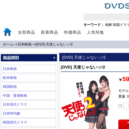
キーワード：
相棒
韓国ドラ
全部商品
新着商品
特価商品
人気特集
ホーム
-->
日本映画
-->
[DVD] 天使じゃないッ!2
[DVD] 天使じゃないッ!2
[DVD] 天使じゃないッ!2
日本映画
5
欧米映画
￥
韓国映画
モデル:
中国・香港映画
重量: 0
日本現代ドラマ
日本時代劇
韓国現代ドラマ