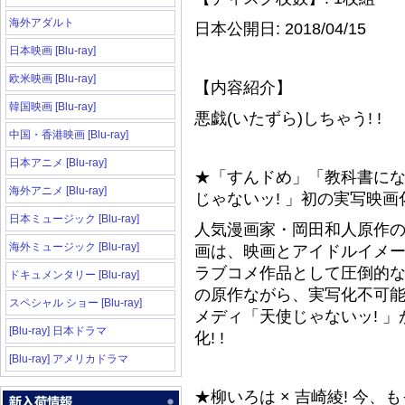
海外アダルト
日本公開日: 2018/04/15
日本映画 [Blu-ray]
欧米映画 [Blu-ray]
【内容紹介】
韓国映画 [Blu-ray]
悪戯(いたずら)しちゃう! !
中国・香港映画 [Blu-ray]
日本アニメ [Blu-ray]
★「すんドめ」「教科書にな
海外アニメ [Blu-ray]
じゃないッ! 」初の実写映画
日本ミュージック [Blu-ray]
人気漫画家・岡田和人原作の
海外ミュージック [Blu-ray]
画は、映画とアイドルイメ
ラブコメ作品として圧倒的な
ドキュメンタリー [Blu-ray]
の原作ながら、実写化不可
スペシャル ショー [Blu-ray]
メディ「天使じゃないッ! 
[Blu-ray] 日本ドラマ
化! !
[Blu-ray] アメリカドラマ
★柳いろは × 吉崎綾! 今