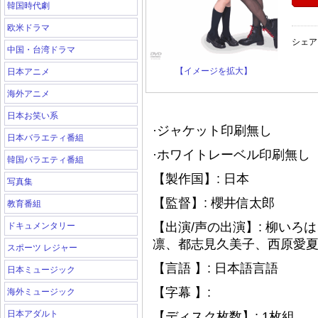
韓国時代劇
欧米ドラマ
シェア
中国・台湾ドラマ
【イメージを拡大】
日本アニメ
海外アニメ
日本お笑い系
·ジャケット印刷無し
日本バラエティ番組
·ホワイトレーベル印刷無し（
韓国バラエティ番組
【製作国】: 日本
写真集
【監督】: 櫻井信太郎
教育番組
【出演/声の出演】: 柳い
ドキュメンタリー
凛、都志見久美子、西原愛
スポーツ レジャー
【言語 】: 日本語言語
日本ミュージック
【字幕 】:
海外ミュージック
日本アダルト
【ディスク枚数】: 1枚組