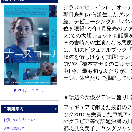
クラスのヒロインに、オーデ
朝日系列)から誕生したグル
綾。デビューシングル「バン
位を獲得! 今年1月発売の
ス)での大胆ショットも話題
その吉崎とW主演となる悪
は。初のビジュアルブック『
肢体を惜しげなく披露! サ
CMや「橋本マナミのヨルサ
中! 今、最も旬なふたりが
ーンに体当たりで挑戦してい
[DVD] ナースコール
★話題の女優がテンコ盛り! 
フィギュアで鍛えた抜群の
ック2015を受賞した巨乳
お買い物方法について
のグラビア等で話題沸騰の川
都志見久美子、ヤングジャンプ
送料に関して