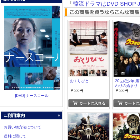
「
韓流ドラマはDVD SHOP J
おくりびと
20世紀少年 第
わりの始まり
￥550円
￥550円
[DVD] ナースコール
お買い物方法について
送料に関して