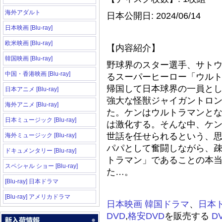
海外アダルト
日本公開日: 2024/06/14
日本映画 [Blu-ray]
欧米映画 [Blu-ray]
【内容紹介】
韓国映画 [Blu-ray]
野球界のスター選手、サト
中国・香港映画 [Blu-ray]
るスーパーヒーロー「ウル
帰国して日本球界の一員と
日本アニメ [Blu-ray]
強大な怪獣ジャイガントロ
海外アニメ [Blu-ray]
た。ケンはウルトラマンと
日本ミュージック [Blu-ray]
は激化する。そんな中、ケン
世話を任せられるという、
海外ミュージック [Blu-ray]
パパとして奮闘しながら、
ドキュメンタリー [Blu-ray]
トラマン」であることの本
スペシャル ショー [Blu-ray]
た…。
[Blu-ray] 日本ドラマ
[Blu-ray] アメリカドラマ
日本映画
韓国ドラマ
、
日本
DVD
,
格安DVD
を販売する
D