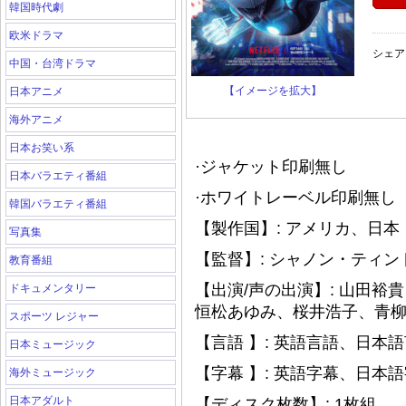
韓国時代劇
欧米ドラマ
シェア
中国・台湾ドラマ
【イメージを拡大】
日本アニメ
海外アニメ
日本お笑い系
·ジャケット印刷無し
日本バラエティ番組
·ホワイトレーベル印刷無し（
韓国バラエティ番組
【製作国】: アメリカ、日本
写真集
【監督】: シャノン・ティン
教育番組
【出演/声の出演】: 山田
ドキュメンタリー
恒松あゆみ、桜井浩子、青
スポーツ レジャー
【言語 】: 英語言語、日本
日本ミュージック
【字幕 】: 英語字幕、日本
海外ミュージック
日本アダルト
【ディスク枚数】: 1枚組