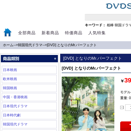
キーワード：
相棒
韓国ドラ
全部商品
新着商品
特価商品
人気特集
ホーム
-->
韓国現代ドラマ
-->
[DVD] となりのMr.パーフェクト
[DVD] となりのMr.パーフェクト
[DVD] となりのMr.パーフェクト
日本映画
3
欧米映画
￥
韓国映画
モデル:
中国・香港映画
重量: 0
日本現代ドラマ
日本時代劇
韓国現代ドラマ