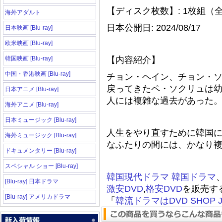
【ディスク枚数】: 1枚組（全
海外アダルト
日本公開日: 2024/08/17
日本映画 [Blu-ray]
欧米映画 [Blu-ray]
韓国映画 [Blu-ray]
【内容紹介】
中国・香港映画 [Blu-ray]
チョン・ヘイン、チョン・
戻ってきたペ・ソクリュは幼
日本アニメ [Blu-ray]
人には複雑な過去があった
海外アニメ [Blu-ray]
日本ミュージック [Blu-ray]
人生をやり直すために韓国
海外ミュージック [Blu-ray]
なふたりの間には、かなり複雑
ドキュメンタリー [Blu-ray]
スペシャル ショー [Blu-ray]
韓国現代ドラマ
韓国ドラマ
[Blu-ray] 日本ドラマ
激安DVD
,
格安DVD
を販売す
[Blu-ray] アメリカドラマ
「
韓流ドラマはDVD SHOP J