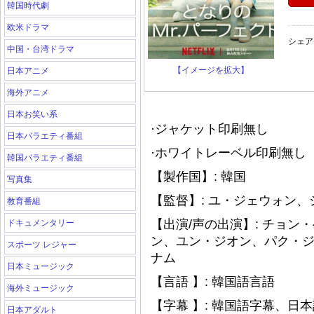
韓国時代劇
欧米ドラマ
シェア
中国・台湾ドラマ
【イメージを拡大】
日本アニメ
海外アニメ
日本お笑い系
·ジャケット印刷無し
日本バラエティ番組
·ホワイトレーベル印刷無し（
韓国バラエティ番組
【製作国】: 韓国
写真集
【監督】: ユ・ジェウォン 
教育番組
【出演/声の出演】: チョ
ドキュメンタリー
ン、ユン・ジオン、パク・
スポーツ レジャー
ナム
日本ミュージック
【言語 】: 韓国語言語
海外ミュージック
【字幕 】: 韓国語字幕、日
日本アダルト