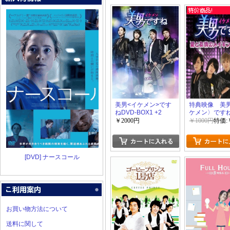
美男<イケメン>です
特典映像 美
ねDVD-BOX1 +2
ケメン〉ですね
友情のメイキ
￥2000円
￥1000円
特価:
すね~ 前半+
ね
[DVD] ナースコール
お買い物方法について
送料に関して