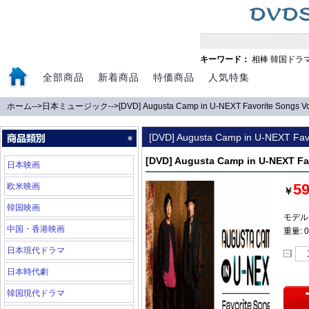
キーワード：
相棒
韓国ドラ
全部商品
新着商品
特価商品
人気特集
ホーム
-->
日本ミュージック
-->
[DVD] Augusta Camp in U-NEXT Favorite Songs Vo
[DVD] Augusta Camp in U-NEXT Favo
[DVD] Augusta Camp in U-NEXT Fav
日本映画
5
欧米映画
￥
韓国映画
モデル:
中国・香港映画
重量: 0
日本現代ドラマ
日本時代劇
韓国現代ドラマ