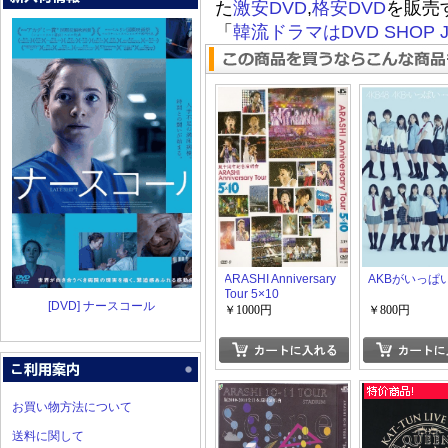
た
激安DVD
,
格安DVD
を販売
「
韓流ドラマはDVD SHOP J
ARASHI Anniversary
AKBがいっぱ
Tour 5×10
[DVD] ナースコール
￥1000円
￥800円
お買い物方法について
送料に関して