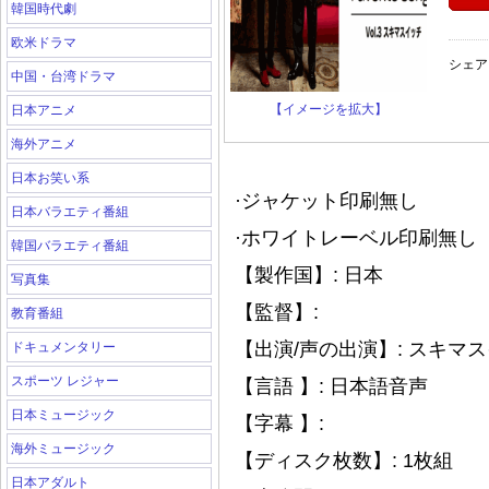
韓国時代劇
欧米ドラマ
シェア
中国・台湾ドラマ
【イメージを拡大】
日本アニメ
海外アニメ
日本お笑い系
·ジャケット印刷無し
日本バラエティ番組
·ホワイトレーベル印刷無し（
韓国バラエティ番組
【製作国】: 日本
写真集
【監督】:
教育番組
【出演/声の出演】: スキマ
ドキュメンタリー
スポーツ レジャー
【言語 】: 日本語音声
日本ミュージック
【字幕 】:
海外ミュージック
【ディスク枚数】: 1枚組
日本アダルト