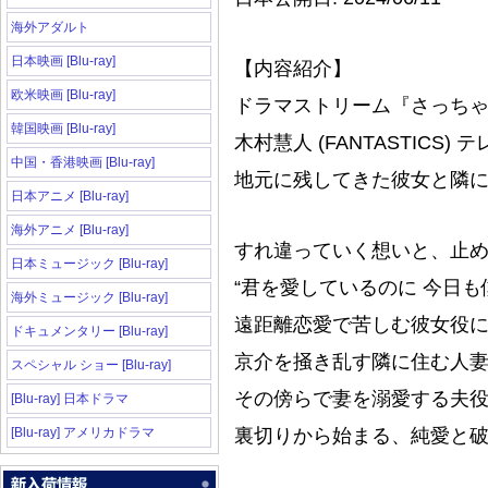
海外アダルト
日本映画 [Blu-ray]
【内容紹介】
欧米映画 [Blu-ray]
ドラマストリーム『さっち
韓国映画 [Blu-ray]
木村慧人 (FANTASTICS
中国・香港映画 [Blu-ray]
地元に残してきた彼女と隣
日本アニメ [Blu-ray]
海外アニメ [Blu-ray]
すれ違っていく想いと、止め
日本ミュージック [Blu-ray]
“君を愛しているのに 今日も
海外ミュージック [Blu-ray]
遠距離恋愛で苦しむ彼女役
ドキュメンタリー [Blu-ray]
京介を掻き乱す隣に住む人
スペシャル ショー [Blu-ray]
その傍らで妻を溺愛する夫
[Blu-ray] 日本ドラマ
[Blu-ray] アメリカドラマ
裏切りから始まる、純愛と