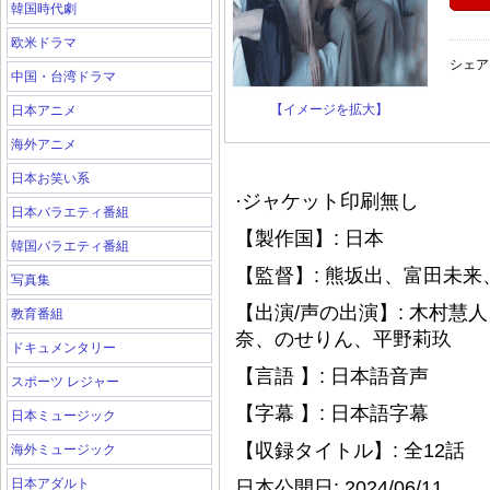
韓国時代劇
欧米ドラマ
シェア
中国・台湾ドラマ
【イメージを拡大】
日本アニメ
海外アニメ
日本お笑い系
·ジャケット印刷無し
日本バラエティ番組
【製作国】: 日本
韓国バラエティ番組
【監督】: 熊坂出、富田未来
写真集
【出演/声の出演】: 木村
教育番組
奈、のせりん、平野莉玖
ドキュメンタリー
【言語 】: 日本語音声
スポーツ レジャー
【字幕 】: 日本語字幕
日本ミュージック
【収録タイトル】: 全12話
海外ミュージック
日本アダルト
日本公開日: 2024/06/11