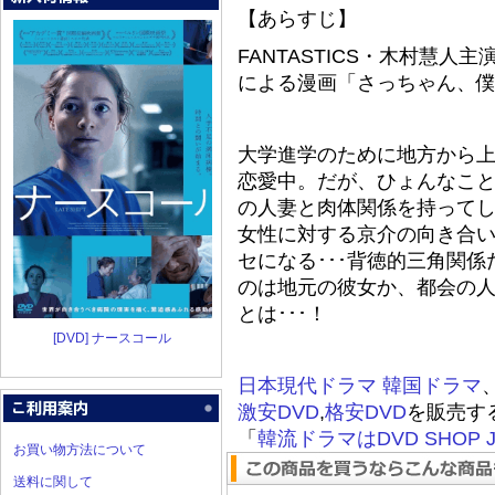
【あらすじ】
FANTASTICS・木村慧
による漫画「さっちゃん、
大学進学のために地方から上
恋愛中。だが、ひょんなこ
の人妻と肉体関係を持ってし
女性に対する京介の向き合
セになる･･･背徳的三角関
のは地元の彼女か、都会の
とは･･･！
[DVD] ナースコール
日本現代ドラマ
韓国ドラマ
激安DVD
,
格安DVD
を販売す
「
韓流ドラマはDVD SHOP J
お買い物方法について
送料に関して