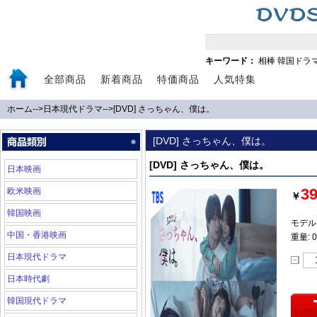
キーワード：
相棒
韓国ドラ
全部商品
新着商品
特価商品
人気特集
ホーム
-->
日本現代ドラマ
-->
[DVD] さっちゃん、僕は。
[DVD] さっちゃん、僕は。
[DVD] さっちゃん、僕は。
日本映画
3
欧米映画
￥
韓国映画
モデル:
中国・香港映画
重量: 0
日本現代ドラマ
日本時代劇
韓国現代ドラマ