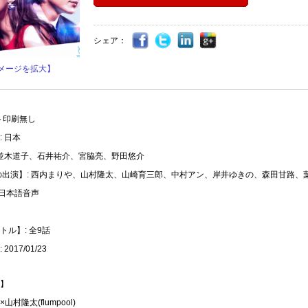
シェア：
メージを拡大】
ト印刷無し
 日本
 並木道子、石井祐介、宮脇亮、野田悠介
の出演】: 西内まりや、山村隆太、山崎育三郎、中村アン、岸井ゆきの、森田甘路、
 日本語音声
トル】: 全9話
2017/01/23
】
村隆太(flumpool)