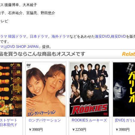
ス:後藤博幸、大木綾子
道子、石井祐介、宮脇亮、野田悠介
テレビ
ラマ
韓国ドラマ
、
日本ドラマ
、
海外ドラマ
などをあわせた
激安DVD
,
格安DVD
を販
です。
はDVD SHOP JAPAN
」提供。
ストゲート
ロングバケーション
ROOKIES ルーキーズ
[DVD] ガリ
日本現代ド
￥3980円
￥2250円
￥3980円