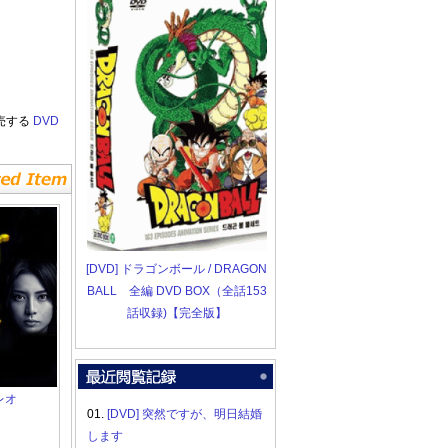
売する
DVD
[DVD] ドラゴンボール / DRAGON
BALL 全編 DVD BOX（全話153
話収録)【完全版】
レオ
01.
[DVD] 突然ですが、明日結婚
します