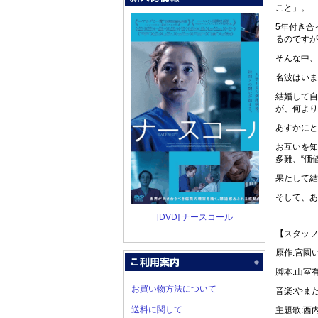
こと」。
5年付き合
るのですが
そんな中、
名波はいま
結婚して自
が、何より
あすかにと
お互いを知
多難、“価
果たして結
そして、あ
[DVD] ナースコール
【スタッフ
原作:宮園
脚本:山室
お買い物方法について
音楽:やま
送料に関して
主題歌:西内ま