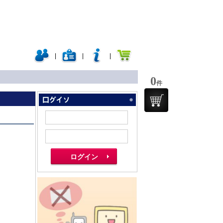
|
|
|
0
件