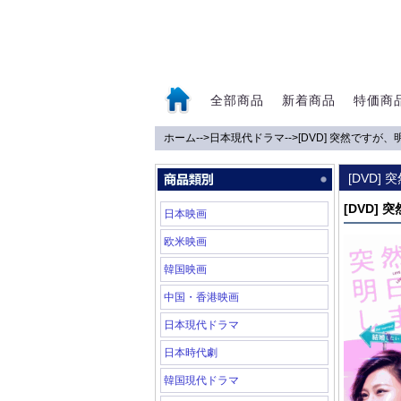
全部商品
新着商品
特価商
ホーム
-->
日本現代ドラマ
-->
[DVD] 突然ですが
0
[DVD]
[DVD]
日本映画
欧米映画
韓国映画
中国・香港映画
日本現代ドラマ
日本時代劇
韓国現代ドラマ