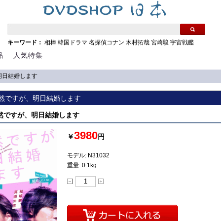
キーワード：
相棒
韓国ドラマ
名探偵コナン
木村拓哉
宮崎駿
宇宙戦艦
品
人気特集
、明日結婚します
 突然ですが、明日結婚します
 突然ですが、明日結婚します
3980
￥
円
モデル: N31032
重量: 0.1kg