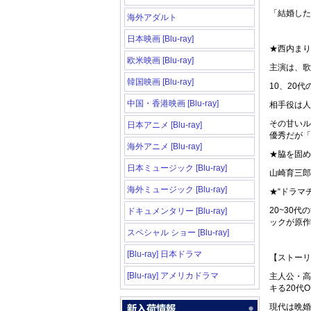
「結婚した
海外アダルト
日本映画 [Blu-ray]
★西内まりや×
欧米映画 [Blu-ray]
主演は、歌
韓国映画 [Blu-ray]
10、20
中国・香港映画 [Blu-ray]
相手役は人
その甘いル
日本アニメ [Blu-ray]
優秀だが「
海外アニメ [Blu-ray]
★脇を固め
日本ミュージック [Blu-ray]
山崎育三郎
海外ミュージック [Blu-ray]
★“ドラマ
20~30
ドキュメンタリー [Blu-ray]
ックが原作
スペシャル ショー [Blu-ray]
[Blu-ray] 日本ドラマ
【ストーリ
[Blu-ray] アメリカドラマ
主人公・高
キる20代O
現代は晩婚