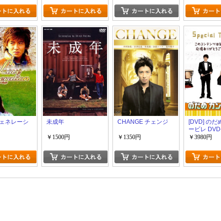
ェネレーシ
未成年
CHANGE チェンジ
[DVD] の
ービレ DVD
￥1500円
￥1350円
￥3980円