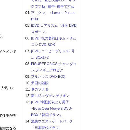
ですね ~愛と友情のメイキン
グですね~ 前半+後半ですね
04.
宮（クン）・Love in Palace
BOX
05.
[DVD]コアリズム「洋画 DVD
スポーツ」
る。
06.
[DVD] 私の名前はキム・サム
スン DVD-BOX
07.
[DVD] コーヒープリンス1号
イケメンで
店 BOX1+2
08.
FIGUREROBICS チョン ダヨ
ン フィギュアロビク
09.
フルハウス DVD-BOX
10.
天国の階段
名人気コミ
11.
冬のソナタ
12.
新世紀エヴァンゲリオン
13.
[DVD]韓国版 花より男子
~Boys Over Flowers DVD-
BOX「韓国ドラマ」
で仕事がデ
14.
池袋ウエストゲートパーク
「日本現代ドラマ」
主婦になる