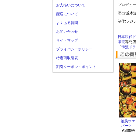
プロデュー
お支払いについて
演出:並木
配送について
制作:フジ
よくある質問
お問い合わせ
日本現代ド
サイトマップ
販売
専門店
「
韓流ドラマ
プライバシーポリシー
特定商取引表
割引クーポン・ポイント
池袋ウエ
パーク「
ラマ」
￥3980円