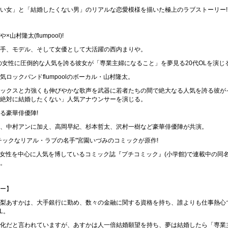
い女」と「結婚したくない男」のリアルな恋愛模様を描いた極上のラブストーリー!
山村隆太(flumpool)!
手、モデル、そして女優として大活躍の西内まりや。
代の女性に圧倒的な人気を誇る彼女が「専業主婦になること」を夢見る20代OLを演じ
気ロックバンドflumpoolのボーカル・山村隆太。
ックスと力強くも伸びやかな歌声を武器に若者たちの間で絶大なる人気を誇る彼が
絶対に結婚したくない」人気アナウンサーを演じる。
る豪華俳優陣!
、中村アンに加え、高岡早紀、杉本哲太、沢村一樹など豪華俳優陣が共演。
チックなリアル・ラブの名手"宮園いづみのコミックが原作!
代の女性を中心に人気を博しているコミック誌『プチコミック』(小学館)で連載中の同
。
ー】
梨あすかは、大手銀行に勤め、数々の金融に関する資格を持ち、誰よりも仕事熱心
L。
化だと言われていますが、あすかは人一倍結婚願望を持ち、夢は結婚したら「専業