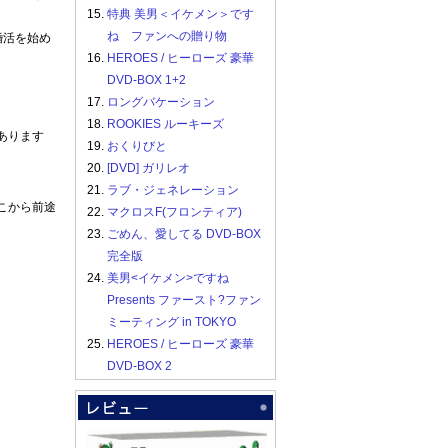
15.
特典 美男＜イケメン＞です
ね ファンへの贈り物
婚活を始め
16.
HEROES / ヒーローズ 豪華
DVD-BOX 1+2
17.
ロングバケーション
18.
ROOKIES ルーキーズ
あります
19.
おくりびと
20.
[DVD] ガリレオ
21.
ラブ・ジェネレーション
こから前途
22.
マクロスF(フロンティア)
23.
ごめん、愛してる DVD-BOX
完全版
・
24.
美男<イケメン>ですね
Presents ファースト?ファン
ミーティング in TOKYO
25.
HEROES / ヒーローズ 豪華
DVD-BOX 2