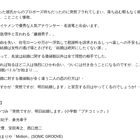
った彼氏からのプロポーズ待ちだったのに突然フラれてしまい、落ち込む暇もなく
、ことごとく惨敗。
イケメンで優秀な人気アナウンサー・名波竜と出会います。
急増中と言われる「嫌婚男子」。
由を失い、住宅ローンや万が一浮気して慰謝料を請求されるしっぺ返しへの不安も
結婚は女性の逃げ場とさげすむ「結婚は絶対にしたくない派」。
って、名波は結婚に関する価値観以外は全て理想の相手でした。
れば知るほど二人は強烈にひかれ合い、ついには付き合うことになるのですが、こ
値観バトル"が始まり…。
婚に対する価値観が全く違う二人の恋の行方は! ・
すかが「突然ですが、明日結婚します」と宣言する日はやってくるのでしょうか! 
】
いづみ『突然ですが、明日結婚します』(小学館『プチコミック』)
有紀子、倉光泰子
だ豊、安田寿之、西口悠二
りや「Motion」(SONIC GROOVE)