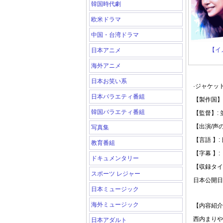
韓国時代劇
欧米ドラマ
中国・台湾ドラマ
【イ
日本アニメ
海外アニメ
日本お笑い系
·ジャケッ
日本バラエティ番組
【製作国】:
韓国バラエティ番組
【監督】:
【出演/声
写真集
【言語 】:
教育番組
【字幕 】:
ドキュメンタリー
【収録タイ
スポーツ レジャー
日本公開日: 
日本ミュージック
海外ミュージック
【内容紹介
西内まりや×山
日本アダルト