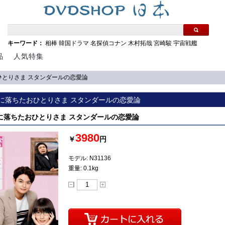
キーワード：
相棒
韓国ドラマ
名探偵コナン
木村拓哉
宮崎駿
宇宙戦艦
品
人気特集
おひとりさま スタンダールの恋愛論
] 恋に落ちたおひとりさま スタンダールの恋愛論
 恋に落ちたおひとりさま スタンダールの恋愛論
3980
￥
円
モデル: N31136
重量: 0.1kg