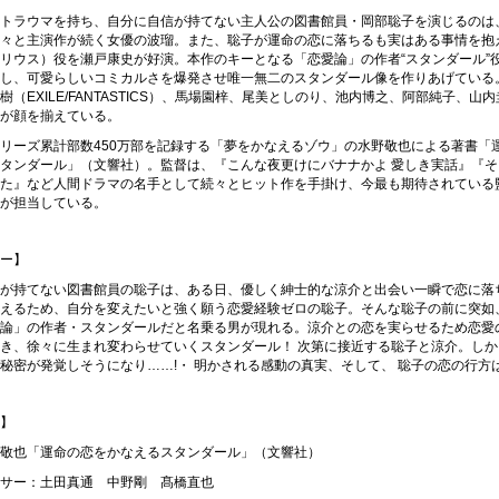
トラウマを持ち、自分に自信が持てない主人公の図書館員・岡部聡子を演じるのは
々と主演作が続く女優の波瑠。また、聡子が運命の恋に落ちるも実はある事情を抱
リウス）役を瀬戸康史が好演。本作のキーとなる「恋愛論」の作者“スタンダール”
し、可愛らしいコミカルさを爆発させ唯一無二のスタンダール像を作りあげている
樹（EXILE/FANTASTICS）、馬場園梓、尾美としのり、池内博之、阿部純子、山
が顔を揃えている。
リーズ累計部数450万部を記録する「夢をかなえるゾウ」の水野敬也による著書「
タンダール」（文響社）。監督は、『こんな夜更けにバナナかよ 愛しき実話』『そ
た』など人間ドラマの名手として続々とヒット作を手掛け、今最も期待されている
が担当している。
リー】
が持てない図書館員の聡子は、ある日、優しく紳士的な涼介と出会い一瞬で恋に落
えるため、自分を変えたいと強く願う恋愛経験ゼロの聡子。そんな聡子の前に突如
論」の作者・スタンダールだと名乗る男が現れる。涼介との恋を実らせるため恋愛
き、徐々に生まれ変わらせていくスタンダール！ 次第に接近する聡子と涼介。しか
秘密が発覚しそうになり……!・ 明かされる感動の真実、そして、 聡子の恋の行方
フ】
野敬也「運命の恋をかなえるスタンダール」（文響社）
サー：土田真通 中野剛 髙橋直也