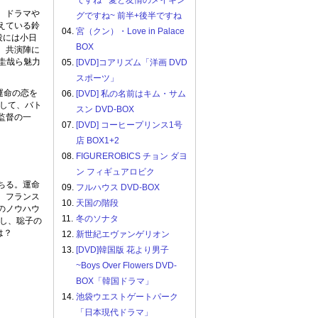
ですね ~愛と友情のメイキン
、ドラマや
グですね~ 前半+後半ですね
えている鈴
04.
宮（クン）・Love in Palace
役には小日
BOX
。共演陣に
内圭哉ら魅力
05.
[DVD]コアリズム「洋画 DVD
スポーツ」
運命の恋を
06.
[DVD] 私の名前はキム・サム
して、バト
スン DVD-BOX
監督の一
07.
[DVD] コーヒープリンス1号
店 BOX1+2
08.
FIGUREROBICS チョン ダヨ
ン フィギュアロビク
ちる。運命
09.
フルハウス DVD-BOX
、フランス
10.
天国の階段
のノウハウ
11.
冬のソナタ
し、聡子の
は？
12.
新世紀エヴァンゲリオン
13.
[DVD]韓国版 花より男子
~Boys Over Flowers DVD-
BOX「韓国ドラマ」
14.
池袋ウエストゲートパーク
「日本現代ドラマ」