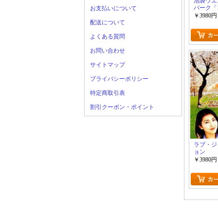
池袋ウエ
パーク「
お支払いについて
ラマ」
￥3980円
配送について
よくある質問
お問い合わせ
サイトマップ
プライバシーポリシー
特定商取引表
割引クーポン・ポイント
ラブ・ジ
ョン
￥3980円