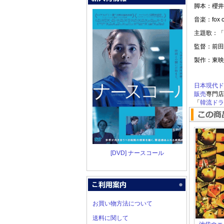
脚本：櫻井
音楽：fox ca
主題歌：「
監督：前田
製作：東映
日本現代ド
販売
専門店
「
韓流ドラマ
[DVD] ナースコール
お買い物方法について
送料に関して