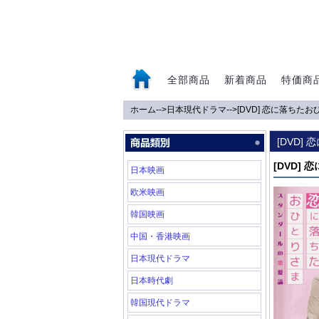
全部商品
新着商品
特価商
ホーム
-->
日本現代ドラマ
-->
[DVD] 恋に落ちた
0
[DVD
[DVD]
日本映画
欧米映画
韓国映画
中国・香港映画
日本現代ドラマ
日本時代劇
韓国現代ドラマ