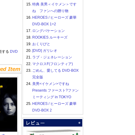
15.
特典 美男＜イケメン＞です
ね ファンへの贈り物
16.
HEROES / ヒーローズ 豪華
DVD-BOX 1+2
17.
ロングバケーション
18.
ROOKIES ルーキーズ
19.
おくりびと
20.
[DVD] ガリレオ
売する
DVD
21.
ラブ・ジェネレーション
22.
マクロスF(フロンティア)
23.
ごめん、愛してる DVD-BOX
完全版
24.
美男<イケメン>ですね
Presents ファースト?ファン
ミーティング in TOKYO
25.
HEROES / ヒーローズ 豪華
DVD-BOX 2