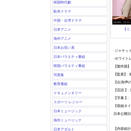
韓国時代劇
欧米ドラマ
中国・台湾ドラマ
【イ
日本アニメ
海外アニメ
日本お笑い系
·ジャケッ
日本バラエティ番組
·ホワイト
韓国バラエティ番組
【製作国】:
【監督】: 
写真集
【出演/声
教育番組
【言語 】:
ドキュメンタリー
【字幕 】:
スポーツ レジャー
【収録タイト
日本ミュージック
日本公開日: 
海外ミュージック
【内容紹介
日本アダルト