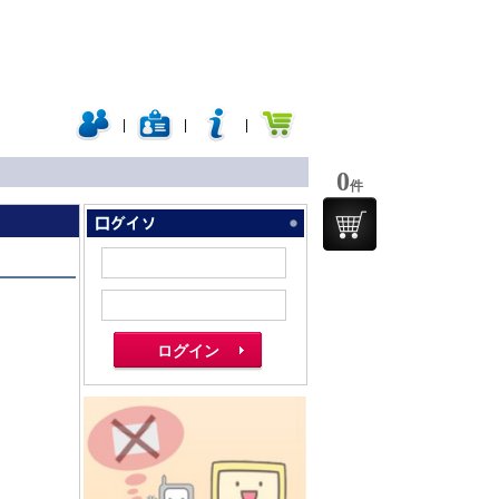
|
|
|
0
件