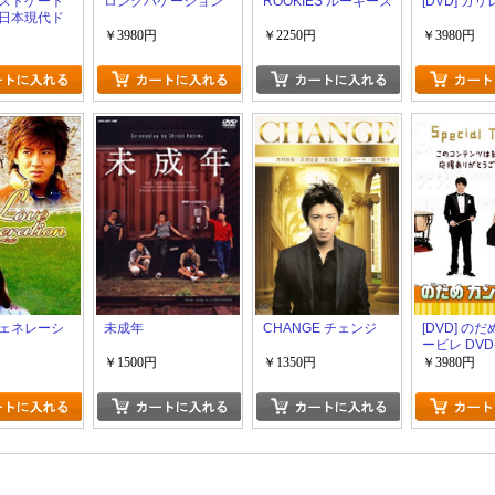
ストゲート
ロングバケーション
ROOKIES ルーキーズ
[DVD] ガリ
日本現代ド
￥3980円
￥2250円
￥3980円
ェネレーシ
未成年
CHANGE チェンジ
[DVD] の
ービレ DVD
￥1500円
￥1350円
￥3980円