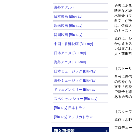
過去にある
海外アダルト
映画など続
木涼介（マ
日本映画 [Blu-ray]
向文世が扮
欧米映画 [Blu-ray]
は、佐藤大
のキャスト
韓国映画 [Blu-ray]
原作は、シ
かなえるス
中国・香港映画 [Blu-ray]
ンは渡され
日本アニメ [Blu-ray]
人・前田哲
海外アニメ [Blu-ray]
【ストー
日本ミュージック [Blu-ray]
自分に自信
海外ミュージック [Blu-ray]
の恋をかな
文学「恋愛
ドキュメンタリー [Blu-ray]
で聡子を導
ある過去の
スペシャル ショー [Blu-ray]
[Blu-ray] 日本ドラマ
【スタッ
[Blu-ray] アメリカドラマ
原作：水
プロデュー