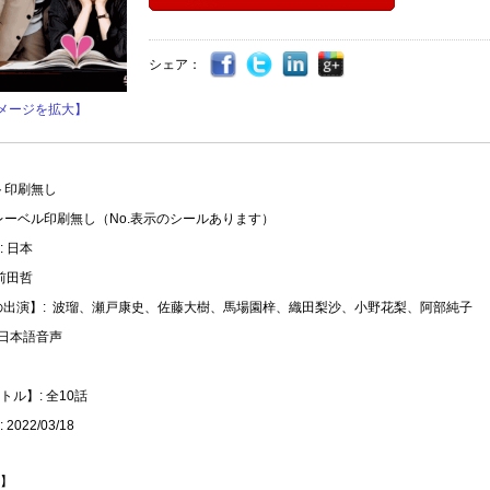
シェア：
メージを拡大】
ト印刷無し
レーベル印刷無し（No.表示のシールあります）
 日本
前田哲
の出演】: ‎ 波瑠、瀬戸康史、佐藤大樹、馬場園梓、織田梨沙、小野花梨、阿部純子
 日本語音声
ル】: 全10話
2022/03/18
】