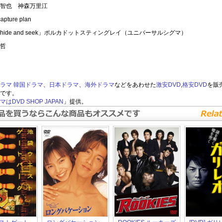
智也 神森万里江
pture plan
hide and seek」ポルカドットスティングレイ（ユニバーサルシグマ）
哲
ラマ
韓国ドラマ
、
日本ドラマ
、
海外ドラマ
などをあわせた
激安DVD
,
格安DVD
を販
です。
はDVD SHOP JAPAN
」提供。