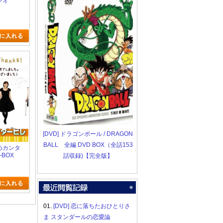
レオ
[DVD] ドラゴンボール / DRAGON
BALL 全編 DVD BOX（全話153
だめカンタ
-BOX
話収録)【完全版】
01.
[DVD] 恋に落ちたおひとりさ
ま スタンダールの恋愛論