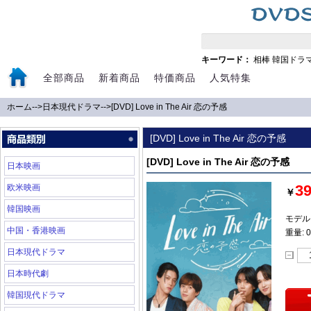
キーワード：
相棒
韓国ドラ
全部商品
新着商品
特価商品
人気特集
ホーム
-->
日本現代ドラマ
-->
[DVD] Love in The Air 恋の予感
[DVD] Love in The Air 恋の予感
[DVD] Love in The Air 恋の予感
日本映画
3
欧米映画
￥
韓国映画
モデル:
中国・香港映画
重量: 0
日本現代ドラマ
日本時代劇
韓国現代ドラマ