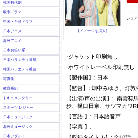
韓国時代劇
欧米ドラマ
シェア
中国・台湾ドラマ
【イメージを拡大】
日本アニメ
海外アニメ
日本お笑い系
·ジャケット印刷無し
日本バラエティ番組
·ホワイトレーベル印刷無し（
韓国バラエティ番組
【製作国】: 日本
写真集
【監督】: 畑中みゆき、灯敦
教育番組
【出演/声の出演】: ‎ 南
ドキュメンタリー
歩、樋口日奈、サツマカワR
スポーツ レジャー
【言語 】: 日本語音声
日本ミュージック
【字幕 】:
海外ミュージック
日本アダルト
【収録タイトル】: 全10話