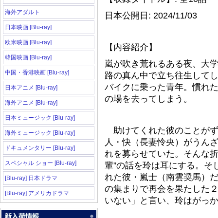
海外アダルト
日本公開日: 2024/11/03
日本映画 [Blu-ray]
欧米映画 [Blu-ray]
【内容紹介】
韓国映画 [Blu-ray]
嵐が吹き荒れるある夜、大
中国・香港映画 [Blu-ray]
路の真ん中で立ち往生して
バイクに乗った青年。慣れ
日本アニメ [Blu-ray]
の場を去ってしまう。
海外アニメ [Blu-ray]
日本ミュージック [Blu-ray]
助けてくれた彼のことがず
海外ミュージック [Blu-ray]
人・快（長妻怜央）がうん
ドキュメンタリー [Blu-ray]
れを募らせていた。そんな折
スペシャル ショー [Blu-ray]
輩”の話を玲は耳にする。そ
れた彼・嵐士（南雲奨馬）
[Blu-ray] 日本ドラマ
の集まりで再会を果たした
[Blu-ray] アメリカドラマ
いない」と言い、玲はがっ