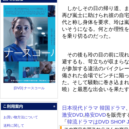
しかしその日の帰り道、ま
再び嵐士に助けられ彼の自
代と称し身体を要求、玲は
いそうになる。何とか理性
を乗り切るのだった。
その後も玲の目の前に現れ
避するも、苛立ちが収まら
が参加する違法のバイクレ
備された会場でピンチに陥
た。そして騒動に巻き込ま
[DVD] ナースコール
曉）と最悪な出会いを果た
日本現代ドラマ
韓国ドラマ
激安DVD
,
格安DVD
を販売す
お買い物方法について
「
韓流ドラマはDVD SHOP J
送料に関して