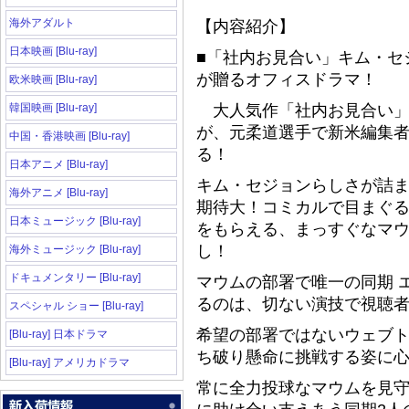
海外アダルト
【内容紹介】
日本映画 [Blu-ray]
■「社内お見合い」キム・セ
が贈るオフィスドラマ！
欧米映画 [Blu-ray]
韓国映画 [Blu-ray]
大人気作「社内お見合い」
が、元柔道選手で新米編集
中国・香港映画 [Blu-ray]
る！
日本アニメ [Blu-ray]
キム・セジョンらしさが詰
海外アニメ [Blu-ray]
期待大！コミカルで目まぐ
日本ミュージック [Blu-ray]
をもらえる、まっすぐなマ
し！
海外ミュージック [Blu-ray]
ドキュメンタリー [Blu-ray]
マウムの部署で唯一の同期 
るのは、切ない演技で視聴
スペシャル ショー [Blu-ray]
希望の部署ではないウェブ
[Blu-ray] 日本ドラマ
ち破り懸命に挑戦する姿に
[Blu-ray] アメリカドラマ
常に全力投球なマウムを見