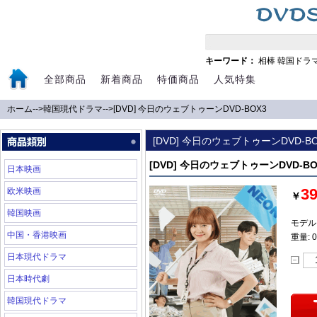
キーワード：
相棒
韓国ドラ
全部商品
新着商品
特価商品
人気特集
ホーム
-->
韓国現代ドラマ
-->
[DVD] 今日のウェブトゥーンDVD-BOX3
[DVD] 今日のウェブトゥーンDVD-BO
[DVD] 今日のウェブトゥーンDVD-BO
日本映画
3
欧米映画
￥
韓国映画
モデル:
中国・香港映画
重量: 0
日本現代ドラマ
日本時代劇
韓国現代ドラマ