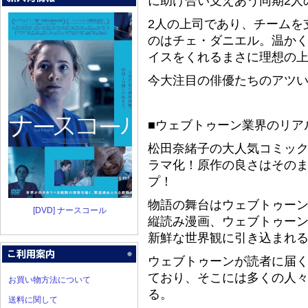
に助け合い支えあう同期2人
2人の上司であり、チームを
のはチェ・ダニエル。温か
イスをくれるまさに理想の
今大注目の俳優たちのアツ
■ウェブトゥーン業界のリア
松田奈緒子の大人気コミッ
ラマ化！原作の良さはその
プ！
物語の舞台はウェブトゥー
[DVD] ナースコール
縦読み漫画、ウェブトゥー
新鮮な世界観に引き込まれ
ウェブトゥーンが読者に届
ており、そこには多くの人
お買い物方法について
る。
送料に関して