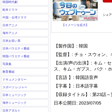
韓国時代劇
欧米ドラマ
シェア
中国・台湾ドラマ
【イメージを拡大】
日本アニメ
海外アニメ
日本お笑い系
【製作国】: 韓国
日本バラエティ番組
【監督】: チョ・スウォン
韓国バラエティ番組
【出演/声の出演】: キム
写真集
ス、キム・ガプス、パク・
教育番組
【言語 】: 韓国語音声
ドキュメンタリー
【字幕 】: 日本語字幕
スポーツ レジャー
【収録タイトル】: 第23話～
日本ミュージック
日本公開日: 2023/07/05
海外ミュージック
日本アダルト