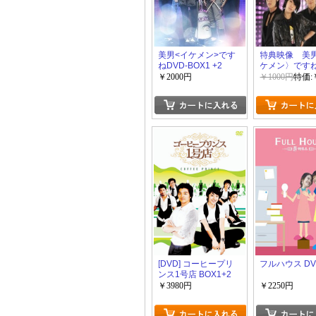
美男<イケメン>です
特典映像 美
ねDVD-BOX1 +2
ケメン〉ですね
友情のメイキ
￥2000円
￥1000円
特価:
すね~ 前半+
ね
[DVD] コーヒープリ
フルハウス DV
ンス1号店 BOX1+2
￥3980円
￥2250円