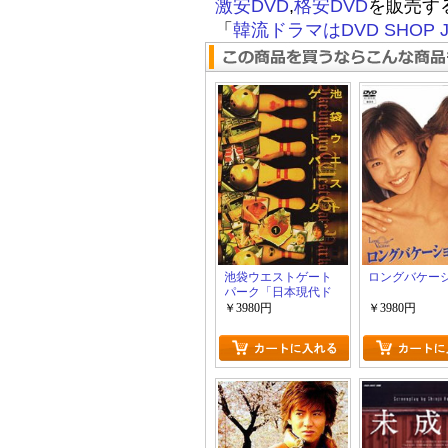
激安DVD
,
格安DVD
を販売す
「
韓流ドラマはDVD SHOP J
池袋ウエストゲート
ロングバケー
パーク「日本現代ド
ラマ」
￥3980円
￥3980円