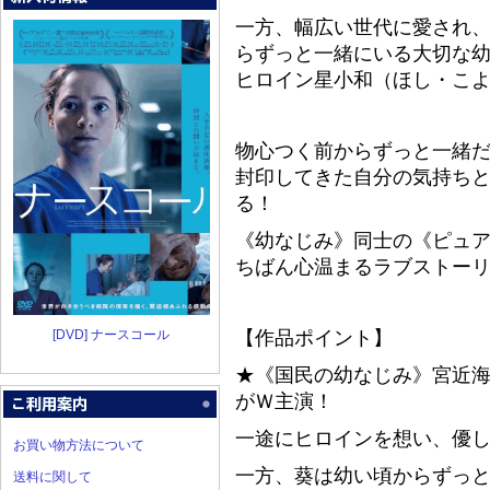
一方、幅広い世代に愛され
らずっと一緒にいる大切な
ヒロイン星小和（ほし・こ
物心つく前からずっと一緒
封印してきた自分の気持ち
る！
《幼なじみ》同士の《ピュ
ちばん心温まるラブストー
[DVD] ナースコール
【作品ポイント】
★《国民の幼なじみ》宮近海
がＷ主演！
一途にヒロインを想い、優
お買い物方法について
一方、葵は幼い頃からずっ
送料に関して