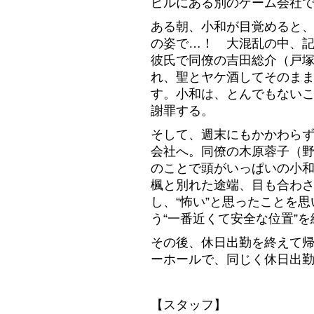
ビルにある別のゲーム会社
ある朝、小和が目覚めると
の姿で…！ 大混乱の中、
彼氏で同僚の吉田総介（戸
れ、聖とヤケ酒してそのま
す。小和は、とんでもない
謝罪する。
そして、週末にもかかわら
会社へ。同僚の木原蓉子（
のことで頭がいっぱいの小
楓と別れた途端、目も合わ
し、“怖い”と思ったことを
う“一番近くて安全な位置”
その後、休日出勤を終えて
ーホールで、同じく休日出
【スタッフ】