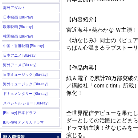
海外アダルト
日本映画 [Blu-ray]
【内容紹介】
欧米映画 [Blu-ray]
宮近海斗×葵わかな Ｗ主演
韓国映画 [Blu-ray]
《幼なじみ》同士の《ピュ
中国・香港映画 [Blu-ray]
ちばん心温まるラブストー
日本アニメ [Blu-ray]
海外アニメ [Blu-ray]
【作品内容】
日本ミュージック [Blu-ray]
紙＆電子で累計78万部突破の
海外ミュージック [Blu-ray]
／講談社「comic tint
像化！
ドキュメンタリー [Blu-ray]
スペシャル ショー [Blu-ray]
全世界配信デビューを果たしたア
[Blu-ray] 日本ドラマ
ダーとしての活躍にとどま
[Blu-ray] アメリカドラマ
ドラマ初主演！幼なじみを
演じる。