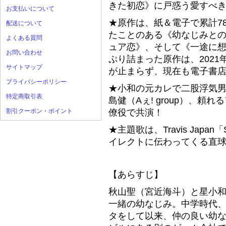
きた初恋》に戸惑う愛すべ
お支払いについて
★原作は、紙＆電子で累計7
配送について
たことのある《幼なじみと
よくある質問
ュア恋》、そして《一途に
お問い合わせ
ぷり詰まった原作は、202
サイトマップ
が止まらず、現在も電子書
プライバシーポリシー
★小和の元カレで二股浮気
特定商取引表
島健（Aぇ! group）、
割引クーポン・ポイント
僚役で共演！
★主題歌は、Travis Japa
イレクトに伝わってくる直
【あらすじ】
秋山聖（宮近海斗）と星小
一緒の幼なじみ。中学時代
タをして以来、仲の良い幼