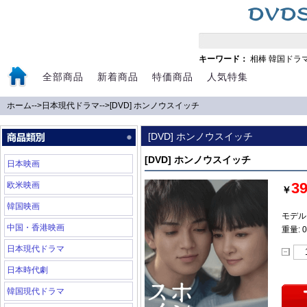
キーワード：
相棒
韓国ドラ
全部商品
新着商品
特価商品
人気特集
ホーム
-->
日本現代ドラマ
-->
[DVD] ホンノウスイッチ
[DVD] ホンノウスイッチ
[DVD] ホンノウスイッチ
日本映画
3
欧米映画
￥
韓国映画
モデル:
中国・香港映画
重量: 0
日本現代ドラマ
日本時代劇
韓国現代ドラマ