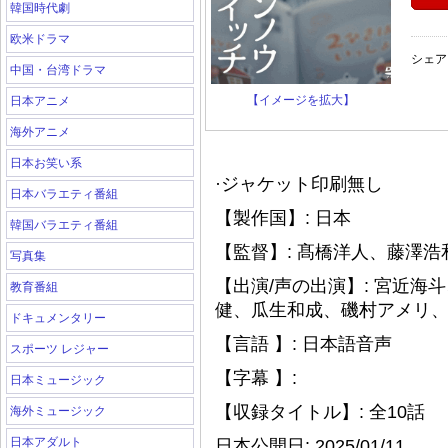
韓国時代劇
欧米ドラマ
シェア
中国・台湾ドラマ
【イメージを拡大】
日本アニメ
海外アニメ
日本お笑い系
·ジャケット印刷無し
日本バラエティ番組
【製作国】: 日本
韓国バラエティ番組
【監督】: 髙橋洋人、藤澤浩
写真集
【出演/声の出演】: 宮近
教育番組
健、瓜生和成、磯村アメリ
ドキュメンタリー
【言語 】: 日本語音声
スポーツ レジャー
【字幕 】:
日本ミュージック
【収録タイトル】: 全10話
海外ミュージック
日本アダルト
日本公開日: 2025/01/11