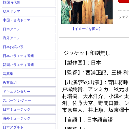
韓国時代劇
欧米ドラマ
シェア
中国・台湾ドラマ
【イメージを拡大】
日本アニメ
海外アニメ
日本お笑い系
·ジャケット印刷無し
日本バラエティ番組
【製作国】: 日本
韓国バラエティ番組
【監督】: 西浦正記、三橋 
写真集
【出演/声の出演】: 菅田
教育番組
戸塚純貴、アンミカ、秋元
ドキュメンタリー
村瑞樹、大水洋介、小澤雄
スポーツ レジャー
創、佐藤大空、野間口徹、
市原隼人、井上順、坂東彌
日本ミュージック
海外ミュージック
【言語 】: 日本語言語
日本アダルト