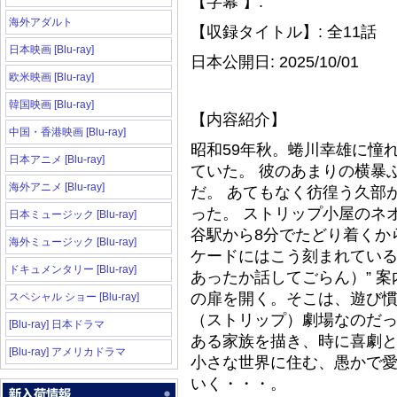
【字幕 】:
海外アダルト
【収録タイトル】: 全11話
日本映画 [Blu-ray]
日本公開日: 2025/10/01
欧米映画 [Blu-ray]
韓国映画 [Blu-ray]
【内容紹介】
中国・香港映画 [Blu-ray]
昭和59年秋。蜷川幸雄に憧
日本アニメ [Blu-ray]
ていた。 彼のあまりの横暴
海外アニメ [Blu-ray]
だ。 あてもなく彷徨う久部
った。 ストリップ小屋のネ
日本ミュージック [Blu-ray]
谷駅から8分でたどり着くか
海外ミュージック [Blu-ray]
ケードにはこう刻まれている。 “Pra
ドキュメンタリー [Blu-ray]
あったか話してごらん）” 
の扉を開く。そこは、遊び
スペシャル ショー [Blu-ray]
（ストリップ）劇場なのだっ
[Blu-ray] 日本ドラマ
ある家族を描き、時に喜劇と
[Blu-ray] アメリカドラマ
小さな世界に住む、愚かで
いく・・・。