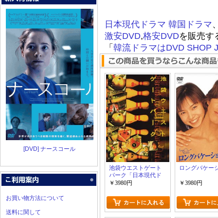
日本現代ドラマ
韓国ドラマ
激安DVD
,
格安DVD
を販売す
「
韓流ドラマはDVD SHOP J
[DVD] ナースコール
池袋ウエストゲート
ロングバケー
パーク「日本現代ド
ラマ」
￥3980円
￥3980円
お買い物方法について
送料に関して