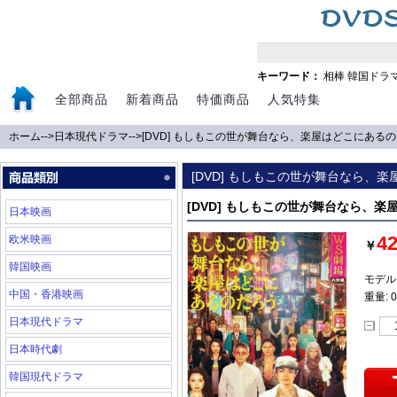
キーワード：
相棒
韓国ドラ
全部商品
新着商品
特価商品
人気特集
ホーム
-->
日本現代ドラマ
-->
[DVD] もしもこの世が舞台なら、楽屋はどこにある
[DVD] もしもこの世が舞台なら、
[DVD] もしもこの世が舞台なら、
日本映画
4
欧米映画
￥
韓国映画
モデル:
中国・香港映画
重量: 0
日本現代ドラマ
日本時代劇
韓国現代ドラマ