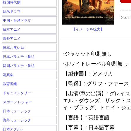
韓国時代劇
欧米ドラマ
シェア
中国・台湾ドラマ
【イメージを拡大】
日本アニメ
海外アニメ
日本お笑い系
·ジャケット印刷無し
日本バラエティ番組
·ホワイトレーベル印刷無し（
韓国バラエティ番組
【製作国】: アメリカ
写真集
【監督】: グリフ・ファー
教育番組
【出演/声の出演】: グレ
ドキュメンタリー
エル・ダウンズ、ザック・
スポーツ レジャー
イ・ブラッグ、トロイ・ジ
日本ミュージック
【言語 】: 英語言語
海外ミュージック
【字幕 】: 日本語字幕
日本アダルト