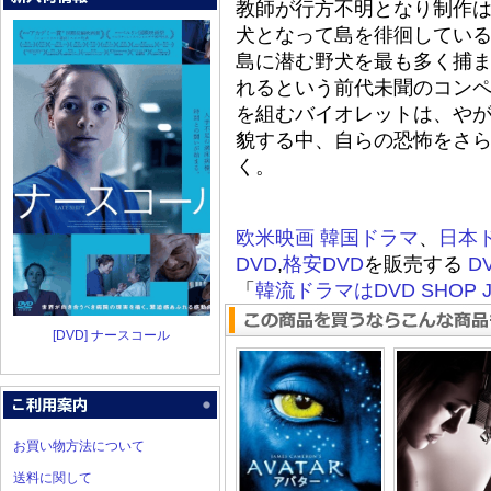
教師が行方不明となり制作
犬となって島を徘徊してい
島に潜む野犬を最も多く捕
れるという前代未聞のコン
を組むバイオレットは、やが
貌する中、自らの恐怖をさ
く。
欧米映画
韓国ドラマ
、
日本
DVD
,
格安DVD
を販売する
D
「
韓流ドラマはDVD SHOP J
[DVD] ナースコール
お買い物方法について
送料に関して