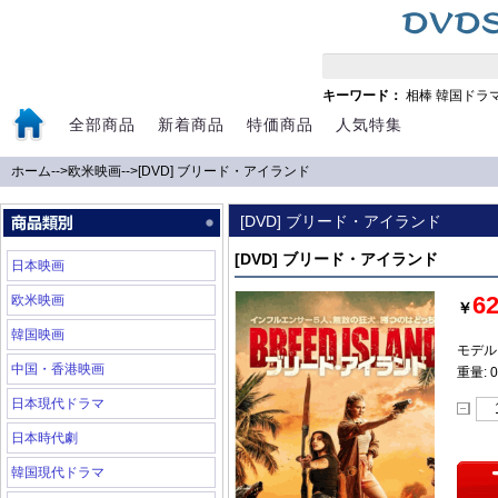
キーワード：
相棒
韓国ドラ
全部商品
新着商品
特価商品
人気特集
ホーム
-->
欧米映画
-->
[DVD] ブリード・アイランド
[DVD] ブリード・アイランド
[DVD] ブリード・アイランド
日本映画
6
欧米映画
￥
韓国映画
モデル:
中国・香港映画
重量: 0
日本現代ドラマ
日本時代劇
韓国現代ドラマ