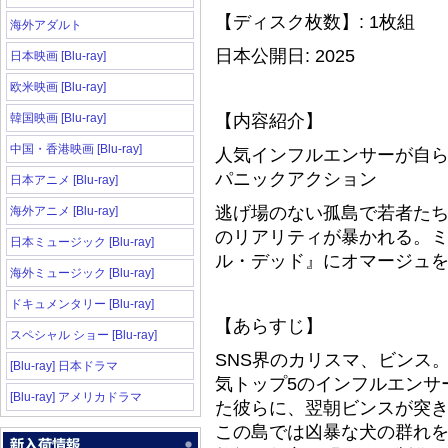
【ディスク枚数】: 1枚組
海外アダルト
日本公開日: 2025
日本映画 [Blu-ray]
欧米映画 [Blu-ray]
韓国映画 [Blu-ray]
【内容紹介】
中国・香港映画 [Blu-ray]
人気インフルエンサーが自
パニックアクション
日本アニメ [Blu-ray]
逃げ場のない孤島で若者た
海外アニメ [Blu-ray]
のリアリティが暴かれる。
日本ミュージック [Blu-ray]
ル・デッド』にオマージュ
海外ミュージック [Blu-ray]
ドキュメンタリー [Blu-ray]
【あらすじ】
スペシャル ショー [Blu-ray]
SNS界のカリスマ、ビンス
[Blu-ray] 日本ドラマ
気トップ5のインフルエンサ
[Blu-ray] アメリカドラマ
た彼らに、翌朝ビンスが突き
この島では凶暴な犬の群れ