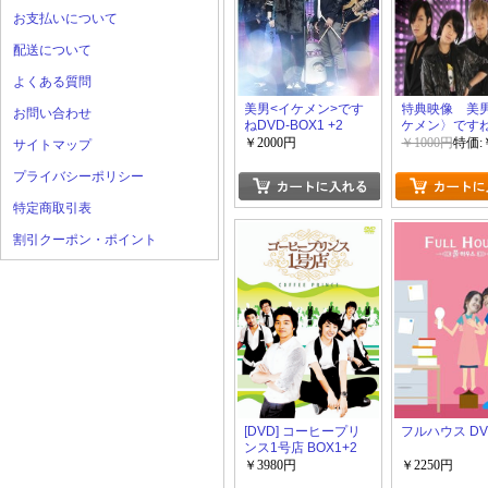
お支払いについて
配送について
よくある質問
美男<イケメン>です
特典映像 美
お問い合わせ
ねDVD-BOX1 +2
ケメン〉ですね
友情のメイキ
￥2000円
￥1000円
特価:
サイトマップ
すね~ 前半+
ね
プライバシーポリシー
特定商取引表
割引クーポン・ポイント
[DVD] コーヒープリ
フルハウス DV
ンス1号店 BOX1+2
￥3980円
￥2250円