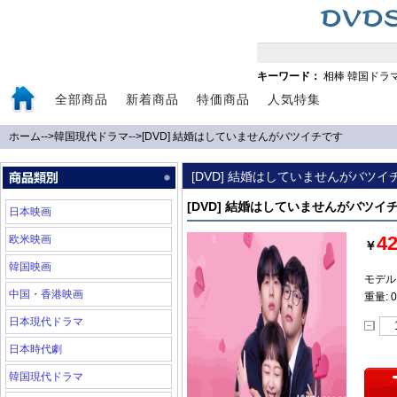
キーワード：
相棒
韓国ドラ
全部商品
新着商品
特価商品
人気特集
ホーム
-->
韓国現代ドラマ
-->
[DVD] 結婚はしていませんがバツイチです
[DVD] 結婚はしていませんがバツイ
[DVD] 結婚はしていませんがバツイ
日本映画
4
欧米映画
￥
韓国映画
モデル:
中国・香港映画
重量: 0
日本現代ドラマ
日本時代劇
韓国現代ドラマ