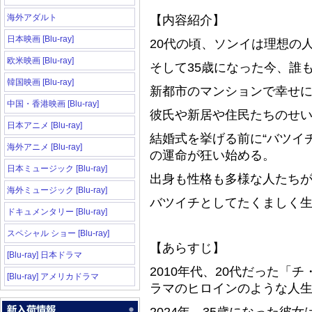
海外アダルト
【内容紹介】
日本映画 [Blu-ray]
20代の頃、ソンイは理想の
欧米映画 [Blu-ray]
そして35歳になった今、誰
韓国映画 [Blu-ray]
新都市のマンションで幸せ
中国・香港映画 [Blu-ray]
彼氏や新居や住民たちのせ
日本アニメ [Blu-ray]
結婚式を挙げる前に“バツイ
海外アニメ [Blu-ray]
の運命が狂い始める。
日本ミュージック [Blu-ray]
出身も性格も多様な人たち
海外ミュージック [Blu-ray]
バツイチとしてたくましく
ドキュメンタリー [Blu-ray]
スペシャル ショー [Blu-ray]
【あらすじ】
[Blu-ray] 日本ドラマ
2010年代、20代だった「
[Blu-ray] アメリカドラマ
ラマのヒロインのような人