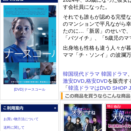
2024年、35歳になった彼
す会社員になった。
それでも誰もが認める完璧
のマンションで平凡ながら
たのに…「新居」のせいで
「バツイチ」、「5歳児のマ
出身地も性格も違う人々が
ママ「チ・ソンイ」の波瀾
韓国現代ドラマ
韓国ドラマ
激安DVD
,
格安DVD
を販売す
「
韓流ドラマはDVD SHOP J
[DVD] ナースコール
お買い物方法について
送料に関して