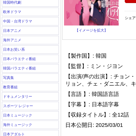
韓国時代劇
欧米ドラマ
シェア
中国・台湾ドラマ
【イメージを拡大】
日本アニメ
海外アニメ
日本お笑い系
【製作国】: 韓国
日本バラエティ番組
【監督】: ミン・ジヨン
韓国バラエティ番組
【出演/声の出演】: チョ
写真集
リョン、チェ・ダニエル、
教育番組
【言語 】: 韓国語言語
ドキュメンタリー
【字幕 】: 日本語字幕
スポーツ レジャー
【収録タイトル】: 全12話
日本ミュージック
日本公開日: 2025/03/01
海外ミュージック
日本アダルト