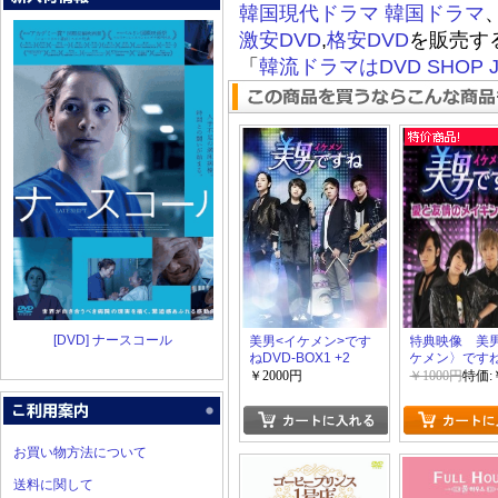
韓国現代ドラマ
韓国ドラマ
激安DVD
,
格安DVD
を販売す
「
韓流ドラマはDVD SHOP J
[DVD] ナースコール
美男<イケメン>です
特典映像 美
ねDVD-BOX1 +2
ケメン〉ですね
友情のメイキ
￥2000円
￥1000円
特価:
すね~ 前半+
ね
お買い物方法について
送料に関して