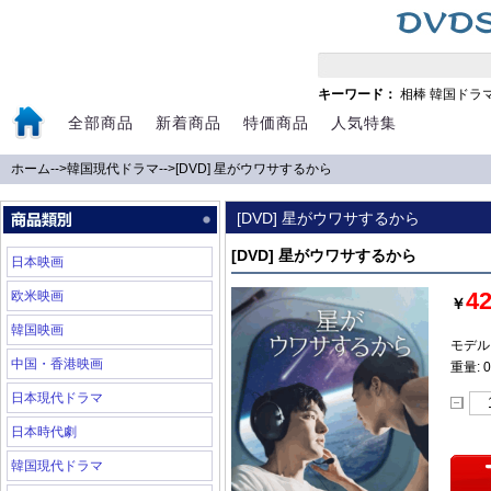
キーワード：
相棒
韓国ドラ
全部商品
新着商品
特価商品
人気特集
ホーム
-->
韓国現代ドラマ
-->
[DVD] 星がウワサするから
[DVD] 星がウワサするから
[DVD] 星がウワサするから
日本映画
4
欧米映画
￥
韓国映画
モデル:
中国・香港映画
重量: 0
日本現代ドラマ
日本時代劇
韓国現代ドラマ