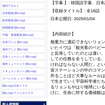
【字幕 】: 韓国語字幕、日
海外アダルト
【収録タイトル】: 全16話
日本映画 [Blu-ray]
日本公開日: 2025/01/04
欧米映画 [Blu-ray]
韓国映画 [Blu-ray]
【内容紹介】
中国・香港映画 [Blu-ray]
無重力に適応できないリョ
日本アニメ [Blu-ray]
いたイヴは「観光客のベビ
海外アニメ [Blu-ray]
と反発していたのとは違い
日本ミュージック [Blu-ray]
しての任務を全うしている
ければならない人間だ」と
海外ミュージック [Blu-ray]
宙ステーションの中のコマ
ドキュメンタリー [Blu-ray]
作ることほど大事なルール
スペシャル ショー [Blu-ray]
で生きていく宇宙科学者た
[Blu-ray] 日本ドラマ
るリョンもやはり地球にい
けに、生命に対する価値観
[Blu-ray] アメリカドラマ