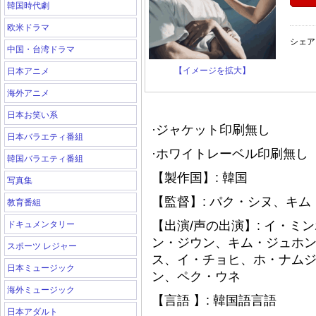
韓国時代劇
欧米ドラマ
シェア
中国・台湾ドラマ
【イメージを拡大】
日本アニメ
海外アニメ
日本お笑い系
·ジャケット印刷無し
日本バラエティ番組
·ホワイトレーベル印刷無し（
韓国バラエティ番組
【製作国】: 韓国
写真集
【監督】: パク・シヌ、キ
教育番組
【出演/声の出演】: イ・
ドキュメンタリー
ン・ジウン、キム・ジュホ
スポーツ レジャー
ス、イ・チョヒ、ホ・ナム
日本ミュージック
ン、ペク・ウネ
海外ミュージック
【言語 】: 韓国語言語
日本アダルト