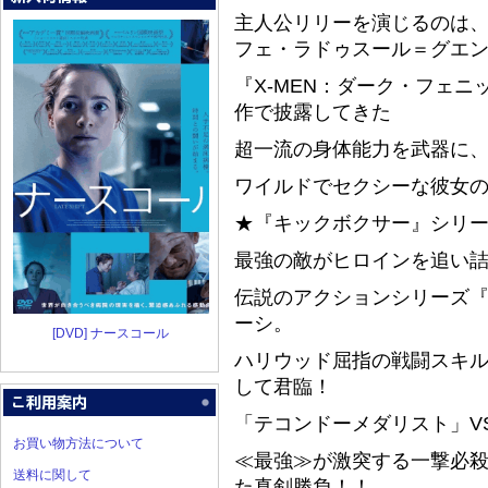
主人公リリーを演じるのは
フェ・ラドゥスール＝グエ
『X-MEN：ダーク・フェ
作で披露してきた
超一流の身体能力を武器に
ワイルドでセクシーな彼女
★『キックボクサー』シリー
最強の敵がヒロインを追い
伝説のアクションシリーズ
ーシ。
[DVD] ナースコール
ハリウッド屈指の戦闘スキ
して君臨！
「テコンドーメダリスト」V
お買い物方法について
≪最強≫が激突する一撃必
送料に関して
た真剣勝負！！