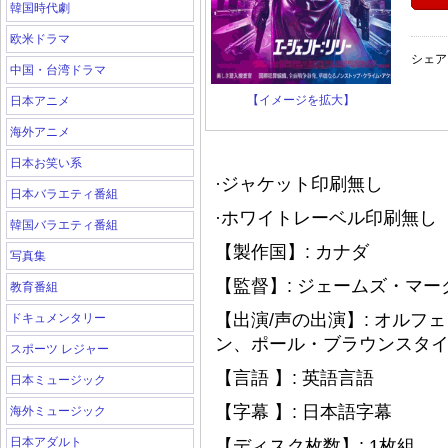
韓国時代劇
欧米ドラマ
シェア
中国・台湾ドラマ
【イメージを拡大】
日本アニメ
海外アニメ
日本お笑い系
·ジャケット印刷無し
日本バラエティ番組
·ホワイトレーベル印刷無し（
韓国バラエティ番組
【製作国】: カナダ
写真集
【監督】: ジェームズ・マー
教育番組
【出演/声の出演】: オル
ドキュメンタリー
ン、ポール・ブラウンスタ
スポーツ レジャー
【言語 】: 英語言語
日本ミュージック
【字幕 】: 日本語字幕
海外ミュージック
日本アダルト
【ディスク枚数】: 1枚組