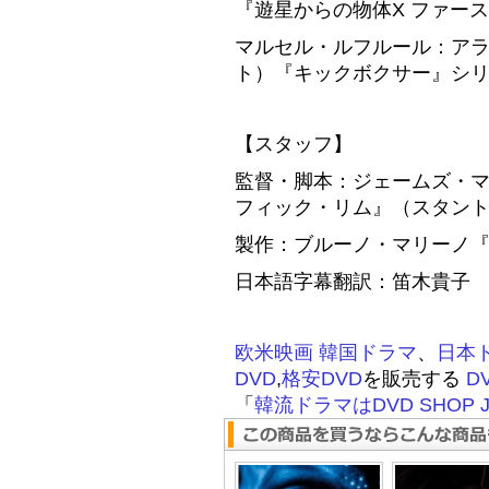
『遊星からの物体X ファー
マルセル・ルフルール：アラ
ト）『キックボクサー』シ
【スタッフ】
監督・脚本：ジェームズ・
フィック・リム』（スタン
製作：ブルーノ・マリーノ『
日本語字幕翻訳：笛木貴子
欧米映画
韓国ドラマ
、
日本
DVD
,
格安DVD
を販売する
D
「
韓流ドラマはDVD SHOP J