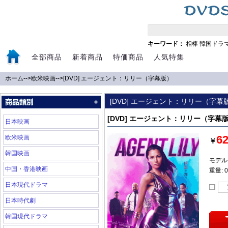
キーワード：
相棒
韓国ドラ
全部商品
新着商品
特価商品
人気特集
ホーム
-->
欧米映画
-->
[DVD] エージェント：リリー（字幕版）
[DVD] エージェント：リリー（字幕
[DVD] エージェント：リリー（字幕
日本映画
6
欧米映画
￥
韓国映画
モデル:
中国・香港映画
重量: 0
日本現代ドラマ
日本時代劇
韓国現代ドラマ