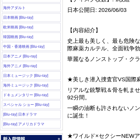
海外アダルト
日本公開日: 2026/06/03
日本映画 [Blu-ray]
欧米映画 [Blu-ray]
【内容紹介】
韓国映画 [Blu-ray]
史上最も美しく、最も危険な
中国・香港映画 [Blu-ray]
際麻薬カルテル、全面戦争
日本アニメ [Blu-ray]
華麗なるノンストップ・ク
海外アニメ [Blu-ray]
日本ミュージック [Blu-ray]
★美しき潜入捜査官VS国際
海外ミュージック [Blu-ray]
リアルな銃撃戦＆骨を軋ま
ドキュメンタリー [Blu-ray]
92分間。
スペシャル ショー [Blu-ray]
一瞬の油断も許されないノ
[Blu-ray] 日本ドラマ
に誕生！
[Blu-ray] アメリカドラマ
★ワイルド×セクシーNEW