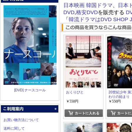
日本映画
韓国ドラマ
、
日本
DVD
,
格安DVD
を販売する
D
「
韓流ドラマはDVD SHOP J
[DVD] ナースコール
おくりびと
20世紀少年 第
わりの始まり
￥550円
￥550円
お買い物方法について
送料に関して