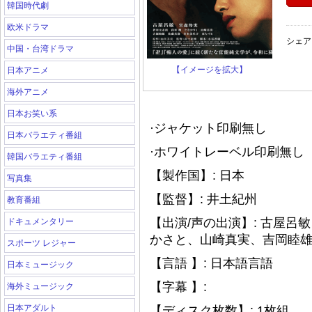
韓国時代劇
欧米ドラマ
シェア
中国・台湾ドラマ
【イメージを拡大】
日本アニメ
海外アニメ
日本お笑い系
·ジャケット印刷無し
日本バラエティ番組
·ホワイトレーベル印刷無し（
韓国バラエティ番組
【製作国】: 日本
写真集
【監督】: 井土紀州
教育番組
【出演/声の出演】: 古屋
ドキュメンタリー
かさと、山崎真実、吉岡睦
スポーツ レジャー
【言語 】: 日本語言語
日本ミュージック
【字幕 】:
海外ミュージック
日本アダルト
【ディスク枚数】: 1枚組