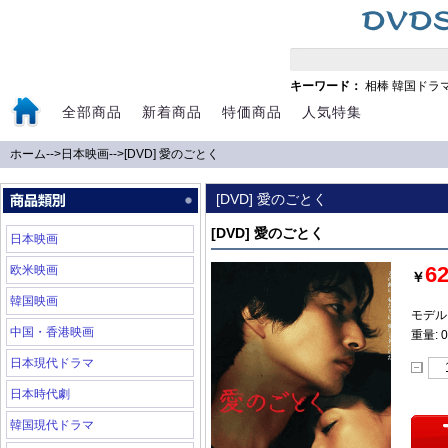
キーワード：
相棒
韓国ドラ
全部商品
新着商品
特価商品
人気特集
ホーム
-->
日本映画
-->
[DVD] 愛のごとく
[DVD] 愛のごとく
[DVD] 愛のごとく
日本映画
6
欧米映画
￥
韓国映画
モデル:
中国・香港映画
重量: 0
日本現代ドラマ
日本時代劇
韓国現代ドラマ