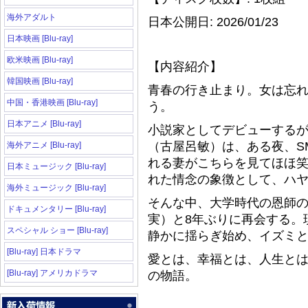
海外アダルト
日本公開日: 2026/01/23
日本映画 [Blu-ray]
欧米映画 [Blu-ray]
【内容紹介】
韓国映画 [Blu-ray]
青春の行き止まり。女は忘
中国・香港映画 [Blu-ray]
う。
日本アニメ [Blu-ray]
小説家としてデビューする
（古屋呂敏）は、ある夜、S
海外アニメ [Blu-ray]
れる妻がこちらを見てほほ
日本ミュージック [Blu-ray]
れた情念の象徴として、ハ
海外ミュージック [Blu-ray]
そんな中、大学時代の恩師
ドキュメンタリー [Blu-ray]
実）と8年ぶりに再会する。
スペシャル ショー [Blu-ray]
静かに揺らぎ始め、イズミ
[Blu-ray] 日本ドラマ
愛とは、幸福とは、人生と
[Blu-ray] アメリカドラマ
の物語。