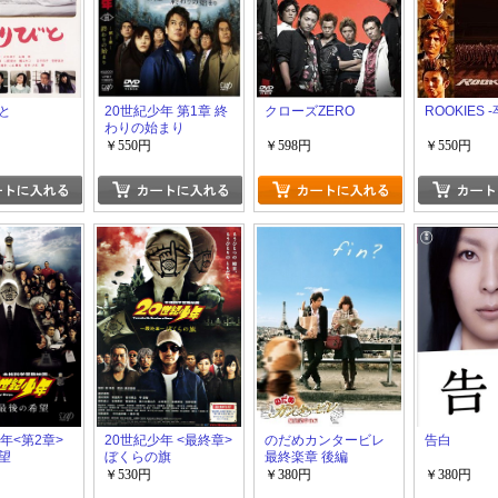
と
20世紀少年 第1章 終
クローズZERO
ROOKIES 
わりの始まり
￥550円
￥598円
￥550円
年<第2章>
20世紀少年 <最終章>
のだめカンタービレ
告白
望
ぼくらの旗
最終楽章 後編
￥530円
￥380円
￥380円