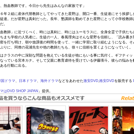
、熱血教師です。今日から先生はみんなの家族です」
６年２組に産休代替教師としてやってきた星野は、開口一番、生徒達にそう挨拶し
徒達。だが星野は真剣だった。長年、塾講師を勤めてきた星野にとって小学校教師
だ。
血教師」に近づくべく、時には真剣に、時にはユーモラスに、全身全霊で子供たち
ちまち学校の人気者に。生徒の一人、春風理央はそんな星野を信頼し、「読み書き
密を打ち明け、朝や放課後の時間を使って、一緒に学習に取り組むようになる。そ
ぶりに、同僚の花浦先生や他の教師たちも、徐々に信頼を置くようになっていく。
はクラスの中に深刻な問題を抱えている生徒が他にもいる事に気付く。ギフティッ
なっている宮本カナ。そして父親に教育虐待を受けている伊藤瑛斗。彼らの悩みを
ある行動に出る。
韓国ドラマ
、
日本ドラマ
、
海外ドラマ
などをあわせた
激安DVD
,
格安DVD
を販売する
はDVD SHOP JAPAN
」提供。