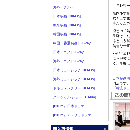
「星野裕一
海外アダルト
船岡小学校
日本映画 [Blu-ray]
吹き出す生
事だったの
欧米映画 [Blu-ray]
理想の「熱
韓国映画 [Blu-ray]
星野は、た
るという秘
中国・香港映画 [Blu-ray]
熱心な仕事
日本アニメ [Blu-ray]
やがて星野
に不登校に
海外アニメ [Blu-ray]
く、星野は
日本ミュージック [Blu-ray]
日本映画
海外ミュージック [Blu-ray]
門店です。
ドキュメンタリー [Blu-ray]
「
韓流ドラマ
スペシャル ショー [Blu-ray]
[Blu-ray] 日本ドラマ
[Blu-ray] アメリカドラマ