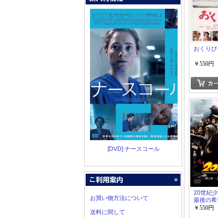
おくりび
￥550円
[DVD] ナースコール
20世紀少
お買い物方法について
最後の希
￥550円
送料に関して