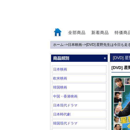
全部商品
新着商品
特価商
ホーム
-->
日本映画
-->
[DVD] 星野先生は今日も走
0
[DVD]
[DVD]
日本映画
欧米映画
韓国映画
中国・香港映画
日本現代ドラマ
日本時代劇
韓国現代ドラマ