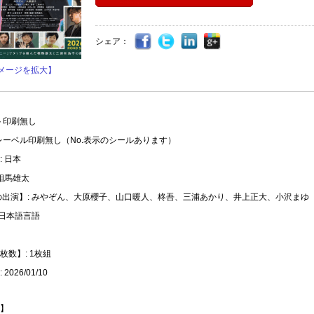
シェア：
メージを拡大】
ト印刷無し
レーベル印刷無し（No.表示のシールあります）
 日本
 相馬雄太
の出演】: みやぞん、大原櫻子、山口暖人、柊吾、三浦あかり、井上正大、小沢まゆ
 日本語言語
枚数】: 1枚組
2026/01/10
】