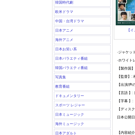
韓国時代劇
欧米ドラマ
中国・台湾ドラマ
【イ
日本アニメ
海外アニメ
日本お笑い系
·ジャケッ
日本バラエティ番組
·ホワイト
韓国バラエティ番組
【製作国】:
【監督】:
写真集
【出演/声
教育番組
【言語 】:
ドキュメンタリー
【字幕 】:
スポーツ レジャー
【ディスク
日本ミュージック
日本公開日: 
海外ミュージック
【内容紹介
日本アダルト