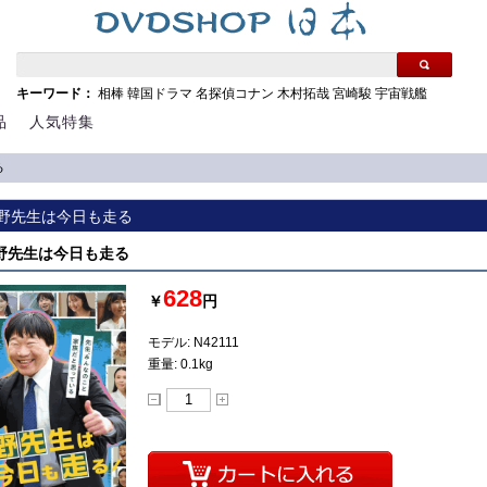
キーワード：
相棒
韓国ドラマ
名探偵コナン
木村拓哉
宮崎駿
宇宙戦艦
品
人気特集
る
 星野先生は今日も走る
 星野先生は今日も走る
628
￥
円
モデル: N42111
重量: 0.1kg