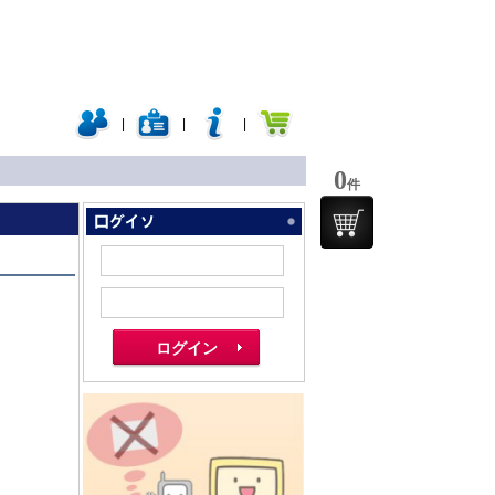
|
|
|
0
件