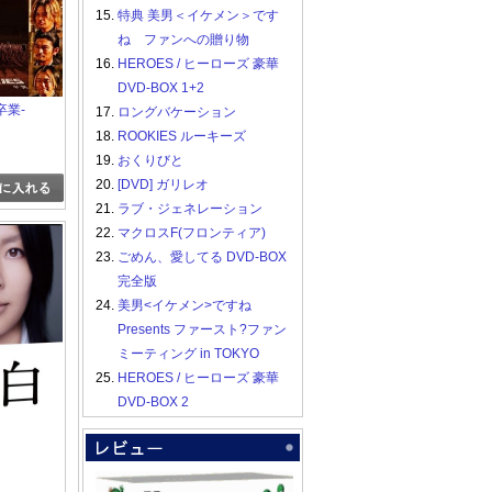
15.
特典 美男＜イケメン＞です
ね ファンへの贈り物
16.
HEROES / ヒーローズ 豪華
DVD-BOX 1+2
-卒業-
17.
ロングバケーション
18.
ROOKIES ルーキーズ
19.
おくりびと
20.
[DVD] ガリレオ
21.
ラブ・ジェネレーション
22.
マクロスF(フロンティア)
23.
ごめん、愛してる DVD-BOX
完全版
24.
美男<イケメン>ですね
Presents ファースト?ファン
ミーティング in TOKYO
25.
HEROES / ヒーローズ 豪華
DVD-BOX 2