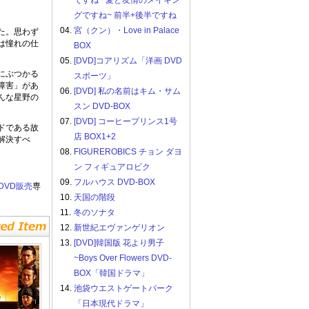
ですね ~愛と友情のメイキン
グですね~ 前半+後半ですね
04.
宮（クン）・Love in Palace
た。思わず
は憧れの仕
BOX
05.
[DVD]コアリズム「洋画 DVD
にぶつかる
スポーツ」
障害」があ
06.
[DVD] 私の名前はキム・サム
んな星野の
スン DVD-BOX
07.
[DVD] コーヒープリンス1号
ドである故
店 BOX1+2
解決すべ
08.
FIGUREROBICS チョン ダヨ
ン フィギュアロビク
09.
フルハウス DVD-BOX
DVD販売
専
10.
天国の階段
11.
冬のソナタ
12.
新世紀エヴァンゲリオン
13.
[DVD]韓国版 花より男子
~Boys Over Flowers DVD-
BOX「韓国ドラマ」
14.
池袋ウエストゲートパーク
「日本現代ドラマ」