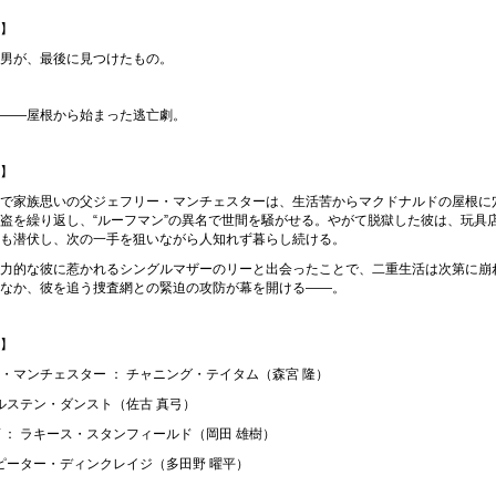
】
男が、最後に見つけたもの。
――屋根から始まった逃亡劇。
】
で家族思いの父ジェフリー・マンチェスターは、生活苦からマクドナルドの屋根に
盗を繰り返し、“ルーフマン”の異名で世間を騒がせる。やがて脱獄した彼は、玩具
も潜伏し、次の一手を狙いながら人知れず暮らし続ける。
力的な彼に惹かれるシングルマザーのリーと出会ったことで、二重生活は次第に崩
なか、彼を追う捜査網との緊迫の攻防が幕を開ける――。
】
・マンチェスター ： チャニング・テイタム（森宮 隆）
キルステン・ダンスト（佐古 真弓）
 ： ラキース・スタンフィールド（岡田 雄樹）
 ピーター・ディンクレイジ（多田野 曜平）