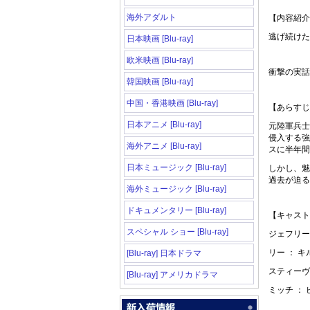
海外アダルト
【内容紹介
逃げ続けた
日本映画 [Blu-ray]
欧米映画 [Blu-ray]
衝撃の実話
韓国映画 [Blu-ray]
中国・香港映画 [Blu-ray]
【あらすじ
日本アニメ [Blu-ray]
元陸軍兵士
侵入する強
海外アニメ [Blu-ray]
スに半年間
日本ミュージック [Blu-ray]
しかし、魅
過去が迫る
海外ミュージック [Blu-ray]
ドキュメンタリー [Blu-ray]
【キャスト
スペシャル ショー [Blu-ray]
ジェフリー
リー ： 
[Blu-ray] 日本ドラマ
スティーヴ
[Blu-ray] アメリカドラマ
ミッチ ：