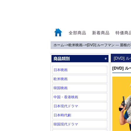
全部商品
新着商品
特価商
ホーム
-->
欧米映画
-->
[DVD] ルーフマン ― 屋
0
[DVD]
[DVD]
日本映画
欧米映画
韓国映画
中国・香港映画
日本現代ドラマ
日本時代劇
韓国現代ドラマ