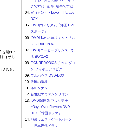
ですね ~愛と友情のメイキン
グですね~ 前半+後半ですね
04.
宮（クン）・Love in Palace
BOX
05.
[DVD]コアリズム「洋画 DVD
スポーツ」
06.
[DVD] 私の名前はキム・サム
スン DVD-BOX
07.
[DVD] コーヒープリンス1号
穴を開けて
店 BOX1+2
店トイザら
08.
FIGUREROBICS チョン ダヨ
ン フィギュアロビク
れ始める。
09.
フルハウス DVD-BOX
10.
天国の階段
11.
冬のソナタ
12.
新世紀エヴァンゲリオン
13.
[DVD]韓国版 花より男子
~Boys Over Flowers DVD-
BOX「韓国ドラマ」
14.
池袋ウエストゲートパーク
「日本現代ドラマ」