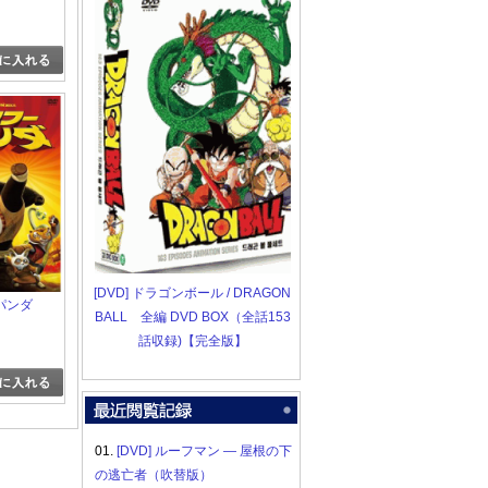
[DVD] ドラゴンボール / DRAGON
パンダ
BALL 全編 DVD BOX（全話153
話収録)【完全版】
01.
[DVD] ルーフマン ― 屋根の下
の逃亡者（吹替版）