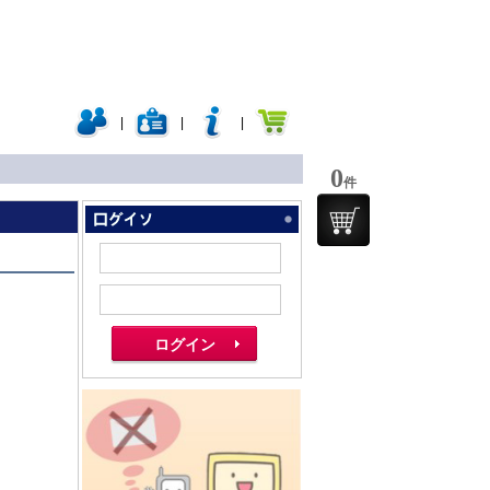
|
|
|
0
件