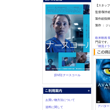
【スタッフ
監督/製作
製作総指揮
製作 ： 
欧米映画
門店です。
「
韓流ドラマ
[DVD] ナースコール
お買い物方法について
アバター
送料に関して