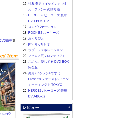
15.
特典 美男＜イケメン＞です
ね ファンへの贈り物
16.
HEROES / ヒーローズ 豪華
DVD-BOX 1+2
17.
ロングバケーション
18.
ROOKIES ルーキーズ
19.
おくりびと
DVD販売
専
20.
[DVD] ガリレオ
21.
ラブ・ジェネレーション
22.
マクロスF(フロンティア)
23.
ごめん、愛してる DVD-BOX
完全版
24.
美男<イケメン>ですね
Presents ファースト?ファン
ミーティング in TOKYO
25.
HEROES / ヒーローズ 豪華
DVD-BOX 2
さんの空