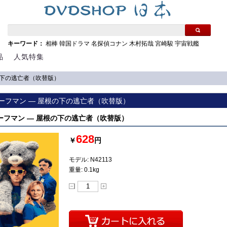
キーワード：
相棒
韓国ドラマ
名探偵コナン
木村拓哉
宮崎駿
宇宙戦艦
品
人気特集
根の下の逃亡者（吹替版）
 ルーフマン ― 屋根の下の逃亡者（吹替版）
 ルーフマン ― 屋根の下の逃亡者（吹替版）
628
￥
円
モデル: N42113
重量: 0.1kg