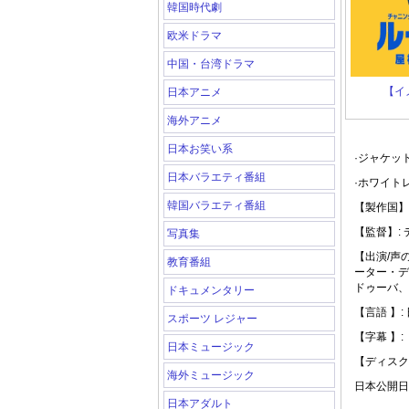
韓国時代劇
欧米ドラマ
中国・台湾ドラマ
【イ
日本アニメ
海外アニメ
日本お笑い系
·ジャケッ
日本バラエティ番組
·ホワイト
韓国バラエティ番組
【製作国】
【監督】:
写真集
【出演/声
教育番組
ーター・デ
ドゥーバ、
ドキュメンタリー
【言語 】:
スポーツ レジャー
【字幕 】:
日本ミュージック
【ディスク
海外ミュージック
日本公開日: 
日本アダルト