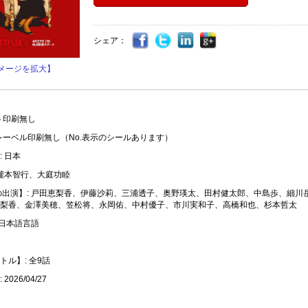
シェア：
メージを拡大】
ト印刷無し
レーベル印刷無し（No.表示のシールあります）
 日本
 瀧本智行、大庭功睦
の出演】: 戸田恵梨香、伊藤沙莉、三浦透子、奥野瑛太、田村健太郎、中島歩、細川
梨香、金澤美穂、笠松将、永岡佑、中村優子、市川実和子、高橋和也、杉本哲太
 日本語言語
トル】: 全9話
2026/04/27