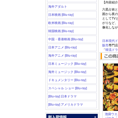
【内容紹介
海外アダルト
六星占術と
困から夜の
日本映画 [Blu-ray]
としてTV
欧米映画 [Blu-ray]
がりなど、
像化しなが
韓国映画 [Blu-ray]
中国・香港映画 [Blu-ray]
日本現代ド
販売
専門店
日本アニメ [Blu-ray]
「
韓流ドラマ
海外アニメ [Blu-ray]
日本ミュージック [Blu-ray]
海外ミュージック [Blu-ray]
ドキュメンタリー [Blu-ray]
スペシャル ショー [Blu-ray]
[Blu-ray] 日本ドラマ
[Blu-ray] アメリカドラマ
池袋ウエ