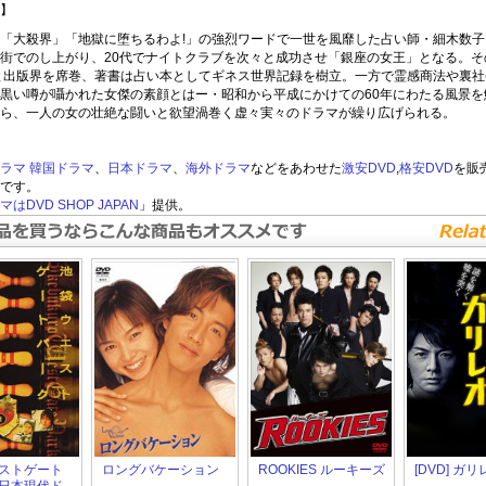
】
「大殺界」「地獄に堕ちるわよ!」の強烈ワードで一世を風靡した占い師・細木数子
街でのし上がり、20代でナイトクラブを次々と成功させ「銀座の女王」となる。そ
と出版界を席巻、著書は占い本としてギネス世界記録を樹立。一方で霊感商法や裏社
黒い噂が囁かれた女傑の素顔とはー・昭和から平成にかけての60年にわたる風景を
ら、一人の女の壮絶な闘いと欲望渦巻く虚々実々のドラマが繰り広げられる。
ラマ
韓国ドラマ
、
日本ドラマ
、
海外ドラマ
などをあわせた
激安DVD
,
格安DVD
を販
です。
はDVD SHOP JAPAN
」提供。
ストゲート
ロングバケーション
ROOKIES ルーキーズ
[DVD] ガリ