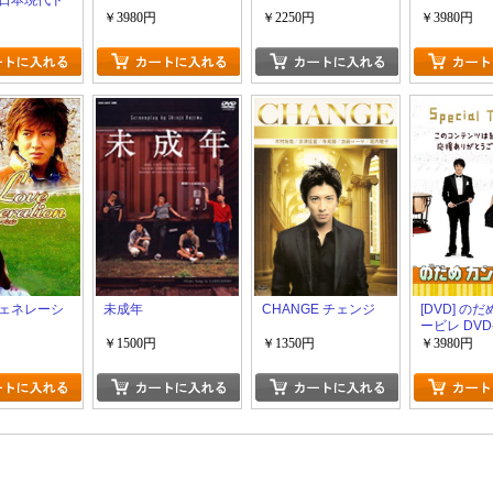
日本現代ド
￥3980円
￥2250円
￥3980円
ェネレーシ
未成年
CHANGE チェンジ
[DVD] の
ービレ DVD
￥1500円
￥1350円
￥3980円