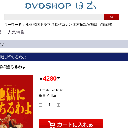
キーワード：
相棒
韓国ドラマ
名探偵コナン
木村拓哉
宮崎駿
宇宙戦艦
品
人気特集
わよ
 地獄に堕ちるわよ
 地獄に堕ちるわよ
4280
￥
円
モデル: N31878
重量: 0.1kg