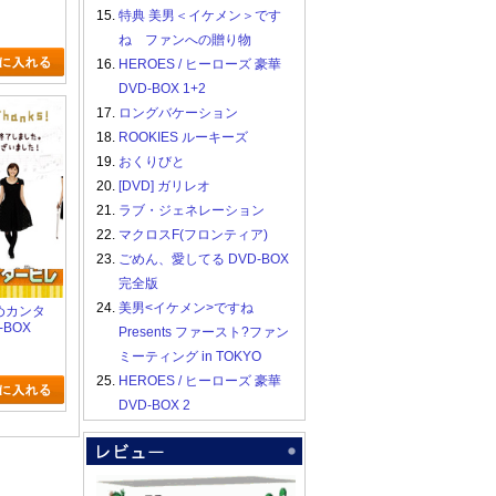
15.
特典 美男＜イケメン＞です
ね ファンへの贈り物
16.
HEROES / ヒーローズ 豪華
DVD-BOX 1+2
17.
ロングバケーション
18.
ROOKIES ルーキーズ
19.
おくりびと
20.
[DVD] ガリレオ
21.
ラブ・ジェネレーション
22.
マクロスF(フロンティア)
23.
ごめん、愛してる DVD-BOX
完全版
24.
美男<イケメン>ですね
だめカンタ
-BOX
Presents ファースト?ファン
ミーティング in TOKYO
25.
HEROES / ヒーローズ 豪華
DVD-BOX 2