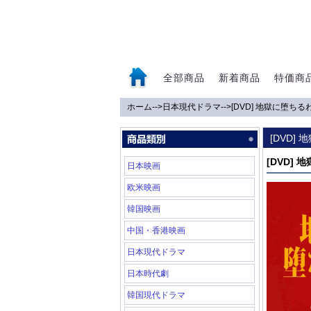
全部商品
新着商品
特価商
ホーム
-->
日本現代ドラマ
-->
[DVD] 地獄に堕ちる
0
[DVD]
[DVD]
日本映画
欧米映画
韓国映画
中国・香港映画
日本現代ドラマ
日本時代劇
韓国現代ドラマ