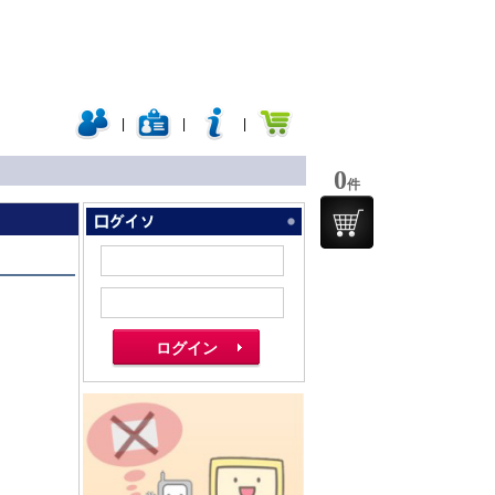
|
|
|
0
件