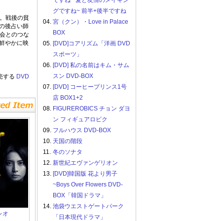
ですね ~愛と友情のメイキン
グですね~ 前半+後半ですね
。戦後の貧
04.
宮（クン）・Love in Palace
の後占い師
BOX
会とのつな
鮮やかに映
05.
[DVD]コアリズム「洋画 DVD
スポーツ」
06.
[DVD] 私の名前はキム・サム
スン DVD-BOX
売する
DVD
07.
[DVD] コーヒープリンス1号
店 BOX1+2
08.
FIGUREROBICS チョン ダヨ
ン フィギュアロビク
09.
フルハウス DVD-BOX
10.
天国の階段
11.
冬のソナタ
12.
新世紀エヴァンゲリオン
13.
[DVD]韓国版 花より男子
~Boys Over Flowers DVD-
BOX「韓国ドラマ」
14.
池袋ウエストゲートパーク
レオ
「日本現代ドラマ」