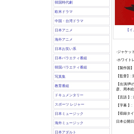
韓国時代劇
欧米ドラマ
中国・台湾ドラマ
【イ
日本アニメ
海外アニメ
日本お笑い系
·ジャケッ
日本バラエティ番組
·ホワイト
韓国バラエティ番組
【製作国】:
【監督】:
写真集
【出演/声
教育番組
彦、周本絵
ドキュメンタリー
【言語 】:
スポーツ レジャー
【字幕 】:
【収録タイ
日本ミュージック
日本公開日: 
海外ミュージック
日本アダルト