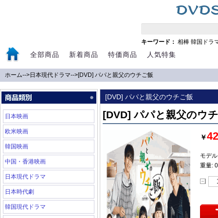
キーワード：
相棒
韓国ドラ
全部商品
新着商品
特価商品
人気特集
ホーム
-->
日本現代ドラマ
-->
[DVD] パパと親父のウチご飯
[DVD] パパと親父のウチご飯
[DVD] パパと親父のウ
日本映画
欧米映画
4
￥
韓国映画
モデル:
中国・香港映画
重量: 0
日本現代ドラマ
日本時代劇
韓国現代ドラマ