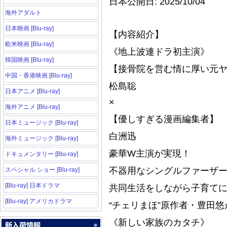
日本公開日: 2025/10/04
海外アダルト
日本映画 [Blu-ray]
【内容紹介】
欧米映画 [Blu-ray]
《地上波連ドラ初主演》
韓国映画 [Blu-ray]
【接骨院を営む情に厚い元
中国・香港映画 [Blu-ray]
松島聡
日本アニメ [Blu-ray]
×
海外アニメ [Blu-ray]
【優しすぎる漫画編集者】
日本ミュージック [Blu-ray]
白洲迅
海外ミュージック [Blu-ray]
豪華W主演が実現！
ドキュメンタリー [Blu-ray]
不器用なシングルファーザ
スペシャル ショー [Blu-ray]
[Blu-ray] 日本ドラマ
共同生活をしながら子育てに
[Blu-ray] アメリカドラマ
“チェリまほ”原作者・豊田悠
《新しい家族のカタチ》