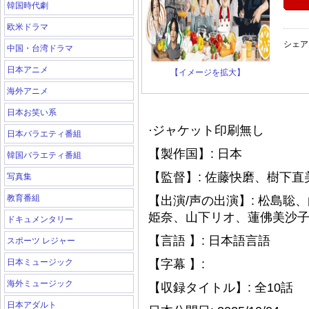
韓国時代劇
欧米ドラマ
シェア
中国・台湾ドラマ
日本アニメ
【イメージを拡大】
海外アニメ
日本お笑い系
·ジャケット印刷無し
日本バラエティ番組
【製作国】: 日本
韓国バラエティ番組
【監督】: 佐藤快磨、樹下直
写真集
教育番組
【出演/声の出演】: 松島
姫奈、山下リオ、蓮佛美沙
ドキュメンタリー
【言語 】: 日本語言語
スポーツ レジャー
日本ミュージック
【字幕 】:
海外ミュージック
【収録タイトル】: 全10話
日本アダルト