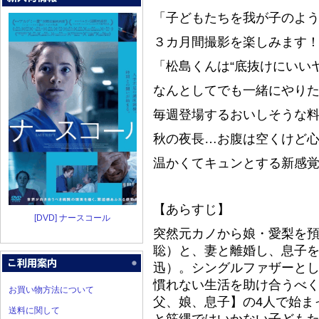
「子どもたちを我が子のよ
３カ月間撮影を楽しみます
「松島くんは“底抜けにいいヤ
なんとしてでも一緒にやり
毎週登場するおいしそうな料
秋の夜長…お腹は空くけど
温かくてキュンとする新感
【あらすじ】
[DVD] ナースコール
突然元カノから娘・愛梨を
聡）と、妻と離婚し、息子
迅）。シングルファザーとし
慣れない生活を助け合うべ
お買い物方法について
父、娘、息子】の4人で始ま
送料に関して