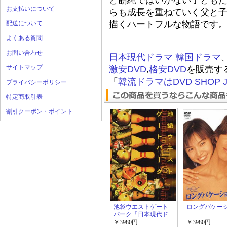
と筋縄ではいかない子ども
お支払いについて
らも成長を重ねていく父と
描くハートフルな物語です
配送について
よくある質問
お問い合わせ
日本現代ドラマ
韓国ドラマ
サイトマップ
激安DVD
,
格安DVD
を販売す
「
韓流ドラマはDVD SHOP J
プライバシーポリシー
特定商取引表
割引クーポン・ポイント
池袋ウエストゲート
ロングバケー
パーク「日本現代ド
ラマ」
￥3980円
￥3980円