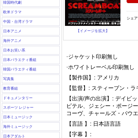
韓国時代劇
欧米ドラマ
シェア
中国・台湾ドラマ
【イメージを拡大】
日本アニメ
海外アニメ
日本お笑い系
·ジャケット印刷無し
日本バラエティ番組
·ホワイトレーベル印刷無し（
韓国バラエティ番組
【製作国】: アメリカ
写真集
【監督】: スティーブン・ラ
教育番組
【出演/声の出演】: デイ
ドキュメンタリー
ピテル、ジェシー・ポージ
スポーツ レジャー
コーヴ、チャールズ・パウエル、Ja
日本ミュージック
【言語 】: 日本語言語
海外ミュージック
【字幕 】:
日本アダルト