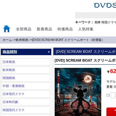
キーワード：
相棒
韓国ドラ
全部商品
新着商品
特価商品
人気特集
ホーム
-->
欧米映画
-->
[DVD] SCREAM BOAT スクリームボート（吹替版）
[DVD] SCREAM BOAT スクリ
[DVD] SCREAM BOAT スクリー
日本映画
6
欧米映画
￥
韓国映画
モデル:
中国・香港映画
重量: 0
日本現代ドラマ
日本時代劇
韓国現代ドラマ