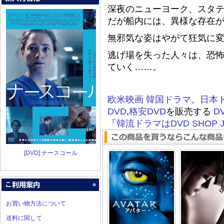
深夜のニューヨーク、スタ
だが船内には、異様な存在
無邪気な姿はやがて狂気に
逃げ場を失った人々は、恐
ていく……。
欧米映画
韓国ドラマ
、
日本
DVD
,
格安DVD
を販売する
D
「
韓流ドラマはDVD SHOP J
[DVD] ナースコール
お買い物方法について
送料に関して