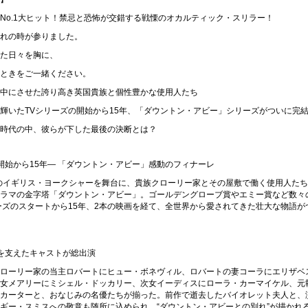
No.1大ヒット！禁忌と恐怖が交錯する戦慄のオカルティック・スリラー！
れの時が参りました。
た日々を胸に、
ときをご一緒ください。
中にさせた誇り高き英国貴族と個性豊かな使用人たち
輝いたTVシリーズの開始から15年、「ダウントン・アビー」シリーズがついに完
時代の中、彼らが下した最後の決断とは？
開始から15年― 「ダウントン・アビー」感動のフィナーレ
代のイギリス・ヨークシャーを舞台に、貴族クローリー家とその屋敷で働く使用人た
ラマの金字塔「ダウントン・アビー」。ゴールデングローブ賞やエミー賞など数々
ーズのスタートから15年、2本の映画を経て、全世界から愛されてきた壮大な物語が
を支えたキャストが総出演
ローリー家の当主ロバートにヒュー・ボネヴィル、ロバートの妻コーラにエリザベ
女メアリーにミシェル・ドッカリー、次女イーディスにローラ・カーマイケル、元
カーターと、おなじみの名優たちが揃った。前作で逝去したバイオレット夫人と、
ギー・スミスへの敬意も随所に込められ、“ダウントン・アビーとの別れ”が描かれ