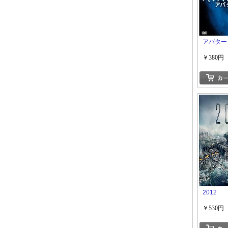
アバター
￥380円
2012
￥530円