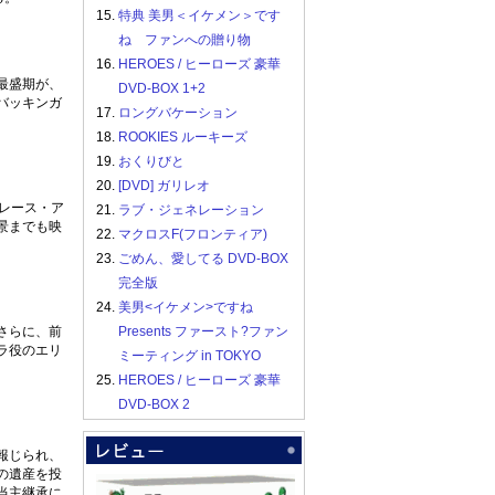
15.
特典 美男＜イケメン＞です
ね ファンへの贈り物
16.
HEROES / ヒーローズ 豪華
最盛期が、
DVD-BOX 1+2
バッキンガ
17.
ロングバケーション
18.
ROOKIES ルーキーズ
19.
おくりびと
20.
[DVD] ガリレオ
レース・ア
21.
ラブ・ジェネレーション
景までも映
22.
マクロスF(フロンティア)
23.
ごめん、愛してる DVD-BOX
完全版
24.
美男<イケメン>ですね
さらに、前
Presents ファースト?ファン
ラ役のエリ
ミーティング in TOKYO
25.
HEROES / ヒーローズ 豪華
DVD-BOX 2
報じられ、
の遺産を投
当主継承に