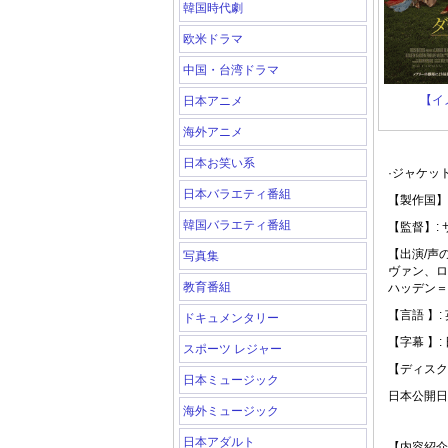
韓国時代劇
欧米ドラマ
中国・台湾ドラマ
【イ
日本アニメ
海外アニメ
日本お笑い系
·ジャケッ
日本バラエティ番組
【製作国】
韓国バラエティ番組
【監督】:
【出演/声
写真集
ヴァン、ロ
教育番組
ハッデン＝
【言語 】:
ドキュメンタリー
【字幕 】:
スポーツ レジャー
【ディスク
日本ミュージック
日本公開日: 
海外ミュージック
日本アダルト
【内容紹介