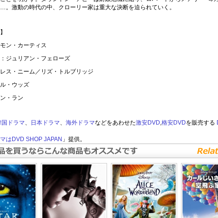
…。激動の時代の中、クローリー家は重大な決断を迫られていく。
】
モン・カーティス
：ジュリアン・フェローズ
レス・ニーム／リズ・トルブリッジ
ル・ウッズ
ン・ラン
韓国ドラマ
、
日本ドラマ
、
海外ドラマ
などをあわせた
激安DVD
,
格安DVD
を販売する
はDVD SHOP JAPAN
」提供。