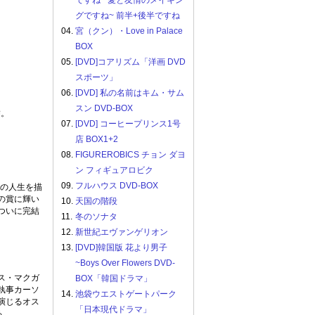
ですね ~愛と友情のメイキン
グですね~ 前半+後半ですね
04.
宮（クン）・Love in Palace
BOX
05.
[DVD]コアリズム「洋画 DVD
スポーツ」
06.
[DVD] 私の名前はキム・サム
スン DVD-BOX
結。
07.
[DVD] コーヒープリンス1号
店 BOX1+2
08.
FIGUREROBICS チョン ダヨ
ン フィギュアロビク
09.
フルハウス DVD-BOX
ちの人生を描
の賞に輝い
10.
天国の階段
ついに完結
11.
冬のソナタ
12.
新世紀エヴァンゲリオン
13.
[DVD]韓国版 花より男子
~Boys Over Flowers DVD-
ス・マクガ
BOX「韓国ドラマ」
執事カーソ
14.
池袋ウエストゲートパーク
演じるオス
「日本現代ドラマ」
る。