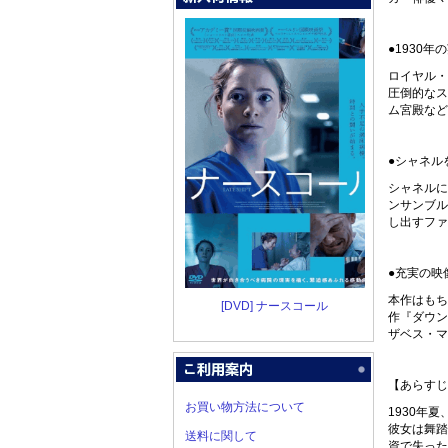
●1930
ロイヤル・
圧倒的なス
ム宮殿など
●シャネル
シャネルに
ンサンブル
し出すファ
●充実の映
本作はもち
[DVD] ナースコール
作『ダウン
ザベス・マ
【あらすじ
お買い物方法について
1930年
彼女は舞踏
送料に関して
資で失った