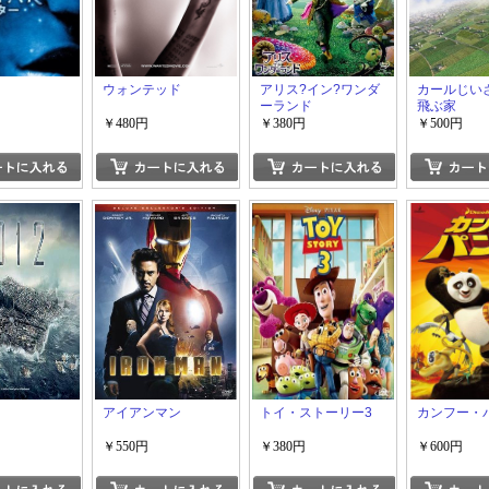
ウォンテッド
アリス?イン?ワンダ
カールじい
ーランド
飛ぶ家
￥480円
￥380円
￥500円
アイアンマン
トイ・ストーリー3
カンフー・
￥550円
￥380円
￥600円