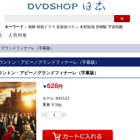
キーワード：
相棒
韓国ドラマ
名探偵コナン
木村拓哉
宮崎駿
宇宙戦艦
品
人気特集
ー／グランドフィナーレ（字幕版）
] ダウントン・アビー／グランドフィナーレ（字幕版）
 ダウントン・アビー／グランドフィナーレ（字幕版）
628
￥
円
モデル: N42122
重量: 0.1kg