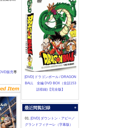
DVD販売
専
[DVD] ドラゴンボール / DRAGON
BALL 全編 DVD BOX（全話153
話収録)【完全版】
01.
[DVD] ダウントン・アビー／
グランドフィナーレ（字幕版）