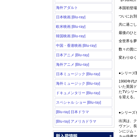
海外アダルト
本国初登場
ついにお別
日本映画 [Blu-ray]
共に過ごし
欧米映画 [Blu-ray]
最後のひと
韓国映画 [Blu-ray]
全世界を夢
中国・香港映画 [Blu-ray]
数々の賞に
日本アニメ [Blu-ray]
変わりゆく
海外アニメ [Blu-ray]
●シリーズ
日本ミュージック [Blu-ray]
1990年
海外ミュージック [Blu-ray]
いた英国ド
たTVシリ
ドキュメンタリー [Blu-ray]
を迎える。
スペシャル ショー [Blu-ray]
[Blu-ray] 日本ドラマ
●シリーズ
出演は、ク
[Blu-ray] アメリカドラマ
ヴァン、長
ンにジム・
カー俳優マ