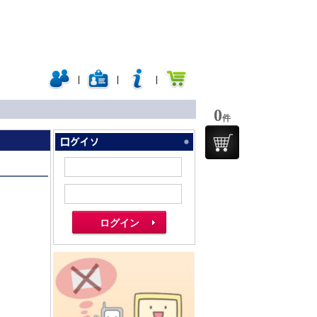
|
|
|
0
件