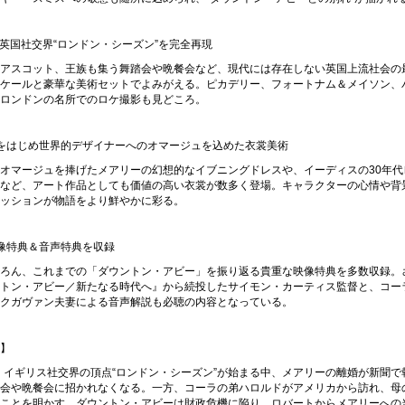
年の英国社交界“ロンドン・シーズン”を完全再現
アスコット、王族も集う舞踏会や晩餐会など、現代には存在しない英国上流社会の
ケールと豪華な美術セットでよみがえる。ピカデリー、フォートナム＆メイソン、
ロンドンの名所でのロケ撮影も見どころ。
をはじめ世界的デザイナーへのオマージュを込めた衣裳美術
オマージュを捧げたメアリーの幻想的なイブニングドレスや、イーディスの30年代
など、アート作品としても価値の高い衣裳が数多く登場。キャラクターの心情や背
ッションが物語をより鮮やかに彩る。
像特典＆音声特典を収録
ろん、これまでの「ダウントン・アビー」を振り返る貴重な映像特典を多数収録。
トン・アビー／新たなる時代へ』から続投したサイモン・カーティス監督と、コー
クガヴァン夫妻による音声解説も必聴の内容となっている。
】
夏、イギリス社交界の頂点“ロンドン・シーズン”が始まる中、メアリーの離婚が新聞で
会や晩餐会に招かれなくなる。一方、コーラの弟ハロルドがアメリカから訪れ、母
ことを明かす。ダウントン・アビーは財政危機に陥り、ロバートからメアリーへの