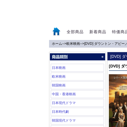
全部商品
新着商品
特価商
ホーム
-->
欧米映画
-->
[DVD] ダウントン・アビ
0
[DVD
[DVD]
日本映画
欧米映画
韓国映画
中国・香港映画
日本現代ドラマ
日本時代劇
韓国現代ドラマ