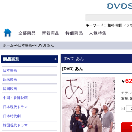
キーワード：
相棒
韓国ドラ
全部商品
新着商品
特価商品
人気特集
ホーム
-->
日本映画
-->
[DVD] あん
[DVD] あん
[DVD] あん
日本映画
6
欧米映画
￥
韓国映画
モデル:
中国・香港映画
重量: 0
日本現代ドラマ
日本時代劇
韓国現代ドラマ