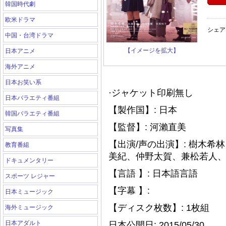
韓国時代劇
欧米ドラマ
シェア
中国・台湾ドラマ
【イメージを拡大】
日本アニメ
海外アニメ
日本お笑い系
·ジャケット印刷無し
日本バラエティ番組
【製作国】: 日本
韓国バラエティ番組
【監督】: 河瀨直美
写真集
【出演/声の出演】: 樹木
教育番組
美紀、仲野太賀、兼松若人
ドキュメンタリー
【言語 】: 日本語言語
スポーツ レジャー
【字幕 】:
日本ミュージック
【ディスク枚数】: 1枚組
海外ミュージック
日本アダルト
日本公開日: 2015/05/30