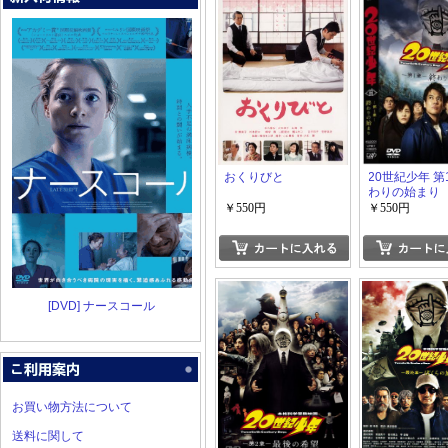
おくりびと
20世紀少年 第
わりの始まり
￥550円
￥550円
[DVD] ナースコール
お買い物方法について
送料に関して