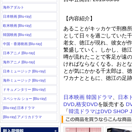
海外アダルト
日本映画 [Blu-ray]
【内容紹介】
欧米映画 [Blu-ray]
あることがキッカケで刑務
韓国映画 [Blu-ray]
として日々を過ごしていた
老女、徳江が現れ、彼女が
中国・香港映画 [Blu-ray]
繁盛していく。しかし、徳
日本アニメ [Blu-ray]
噂が流れたことで客足が遠
海外アニメ [Blu-ray]
ければならなくなる。おと
とが気にかかる千太郎は、
日本ミュージック [Blu-ray]
ワカナとともに、徳江の足
海外ミュージック [Blu-ray]
ドキュメンタリー [Blu-ray]
日本映画
韓国ドラマ
、
日本
スペシャル ショー [Blu-ray]
DVD
,
格安DVD
を販売する
D
[Blu-ray] 日本ドラマ
「
韓流ドラマはDVD SHOP J
[Blu-ray] アメリカドラマ