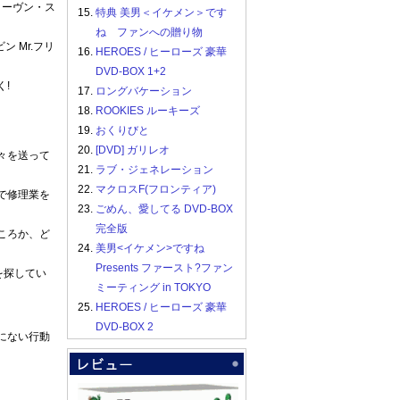
ィーヴン・ス
15.
特典 美男＜イケメン＞です
ね ファンへの贈り物
 Mr.フリ
16.
HEROES / ヒーローズ 豪華
DVD-BOX 1+2
!
17.
ロングバケーション
18.
ROOKIES ルーキーズ
19.
おくりびと
20.
[DVD] ガリレオ
々を送って
21.
ラブ・ジェネレーション
22.
マクロスF(フロンティア)
で修理業を
23.
ごめん、愛してる DVD-BOX
完全版
ころか、ど
24.
美男<イケメン>ですね
Presents ファースト?ファン
を探してい
ミーティング in TOKYO
25.
HEROES / ヒーローズ 豪華
。
DVD-BOX 2
にない行動