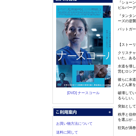
『ショーン
ピルバーグ
『タンタン
ーズの逆襲
バットガー
【ストーリ
クリスチャ
いた。ある
水道を壊し
営むロシア
彼らに水道
んどん家を
[DVD] ナースコール
破壊してい
るらしい。
突如として
秩序と信仰
を選ぶが…
お買い物方法について
狂気が渦巻
送料に関して