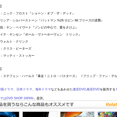
】
：ニック・フロスト『ショーン・オブ・ザ・デッド』
リシア・シルバーストーン『バットマン %26 ロビン Mr.フリーズの逆襲』
役：ヤン・ベイヴート『ゾンビの中心で、愛をさけぶ』
イテ・ヤンセン『ポール・ヴァーホーヴェン トリック』
ウォルト・クリンク
：クリス・ピーターズ
：マッティ・ストッカー
】
：ステフェン・ハールス『暴走！ニトロ・バスターズ』 / フリップ・ファン・デ
韓国ドラマ
、
日本ドラマ
、
海外ドラマ
などをあわせた
激安DVD
,
格安DVD
を販売する
はDVD SHOP JAPAN
」提供。