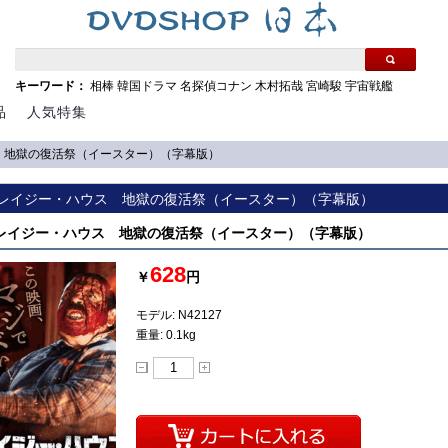
キーワード：
相棒
韓国ドラマ
名探偵コナン
木村拓哉
宮崎駿
宇宙戦艦
品
人気特集
ウス 地獄の復活祭（イースター）（字幕版）
] クレイジー・ハウス 地獄の復活祭（イースター）（字幕版）
 クレイジー・ハウス 地獄の復活祭（イースター）（字幕版）
628
￥
円
モデル: N42127
重量: 0.1kg