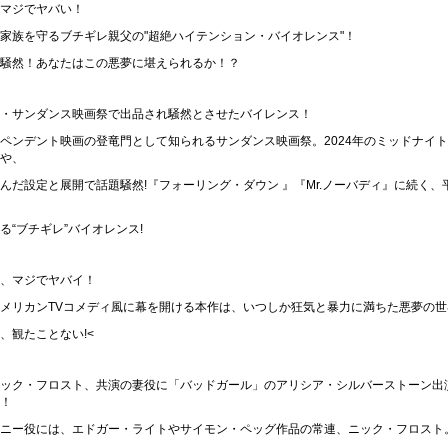
マジでヤバい！
家族を守るブチギレ親父の"超絶ハイテンション・バイオレンス"！
騒然！あなたはこの悪夢に堪えられるか！？
・サンダンス映画祭で出品され騒然とさせたバイレンス！
ペンデント映画の登竜門として知られるサンダンス映画祭。2024年のミッドナイ
や、
んだ設定と展開で話題騒然!『フォーリング・ダウン 』『Mr.ノーバディ』に続く、
る“ブチギレ”バイオレンス!
、マジでヤバイ！
メリカンTVコメディ風に幕を開ける本作は、いつしか狂気と暴力に満ちた悪夢の世
、観たことない!<
ック・フロスト、共演の妻役に「バッドガール」のアリシア・シルバーストーン出
！
ニー役には、エドガー・ライトやサイモン・ペッグ作品の常連、ニック・フロスト