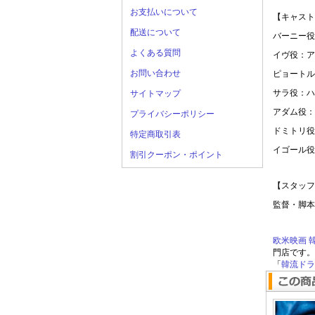
お支払いについて
【キャスト
配送について
バーニー役
よくある質問
イヴ役：ア
お問い合わせ
ピョートル
サラ役：ハ
サイトマップ
アダム役：
プライバシーポリシー
ドミトリ役
特定商取引表
イゴール役
割引クーポン・ポイント
【スタッフ
監督・脚本
欧米映画
門店です。
「
韓流ドラマ