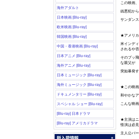
この映画、
海外アダルト
凶悪犯から
日本映画 [Blu-ray]
サンダンス
欧米映画 [Blu-ray]
★アメリカ
韓国映画 [Blu-ray]
米インディ
中国・香港映画 [Blu-ray]
されるや否
日本アニメ [Blu-ray]
そのブッ飛
な親父が
海外アニメ [Blu-ray]
突如暴発す
日本ミュージック [Blu-ray]
海外ミュージック [Blu-ray]
★この映画
ドキュメンタリー [Blu-ray]
和やかなア
こんな映画
スペシャル ショー [Blu-ray]
[Blu-ray] 日本ドラマ
★主演はニ
[Blu-ray] アメリカドラマ
怪演は必見
主人公バー