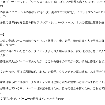
・オブ・ザ・デッド』『ワールズ・エンド 酔っぱらいが世界を救う!』の他、ステ
の
の冒険/ユニコーン号の秘密』にも出演。妻のエヴァ役には、『バットマン %26 ロビン
』の
ル役で世界的な知名度を得たアリシア・シルバーストーン。２人の怪演に度肝を抜く
ー】
ン家の父親バーニーは熱心なキリスト教徒で、妻、息子、娘の家族４人で平穏な日
日、うっかり
途方に暮れていたところ、タイミングよく３人組が現れる。彼らは父親と息子２人
人親子。
修理を頼んだバーニーであったが、ここから彼らの日常が一変。彼らは修理するど
くのだった。実は凶悪脱獄犯であるこの親子、クリスチャン家に眠る、ある"何か"
家庭は彼らに占拠され、クリスチャン家は恐怖と混乱の渦中へと追い込まれていく
が崩壊していく中、バーニーは家族を救うため、自らの信念を貫くため、これまで
。
く"家"の中で、バーニーの祈りはどこへ向かうのか――。