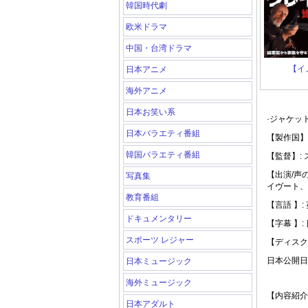
韓国時代劇
欧米ドラマ
中国・台湾ドラマ
【イ
日本アニメ
海外アニメ
日本お笑い系
·ジャケッ
日本バラエティ番組
【製作国】
韓国バラエティ番組
【監督】:
【出演/声
写真集
イヴート、
教育番組
【言語 】:
ドキュメンタリー
【字幕 】:
スポーツ レジャー
【ディスク
日本公開日: 
日本ミュージック
海外ミュージック
【内容紹介
日本アダルト