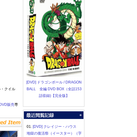
[DVD] ドラゴンボール / DRAGON
ル・クイル
BALL 全編 DVD BOX（全話153
話収録)【完全版】
DVD販売
専
01.
[DVD] クレイジー・ハウス
地獄の復活祭（イースター）（字