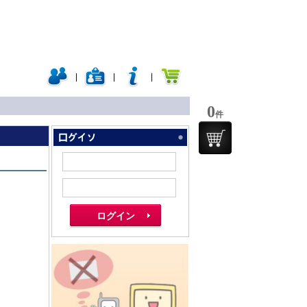
|
|
|
0
件