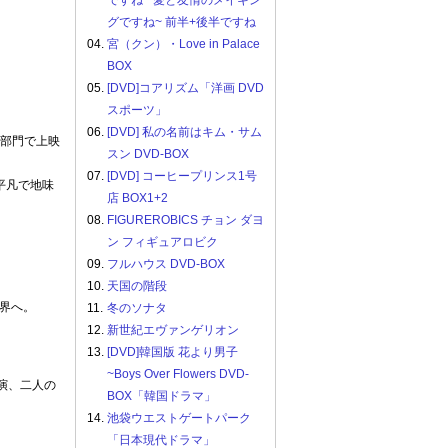
ですね ~愛と友情のメイキン
グですね~ 前半+後半ですね
04.
宮（クン）・Love in Palace
BOX
05.
[DVD]コアリズム「洋画 DVD
スポーツ」
06.
[DVD] 私の名前はキム・サム
ト部門で上映
スン DVD-BOX
07.
[DVD] コーヒープリンス1号
平凡で地味
店 BOX1+2
08.
FIGUREROBICS チョン ダヨ
ン フィギュアロビク
09.
フルハウス DVD-BOX
10.
天国の階段
界へ。
11.
冬のソナタ
12.
新世紀エヴァンゲリオン
13.
[DVD]韓国版 花より男子
~Boys Over Flowers DVD-
演、二人の
BOX「韓国ドラマ」
14.
池袋ウエストゲートパーク
。
「日本現代ドラマ」