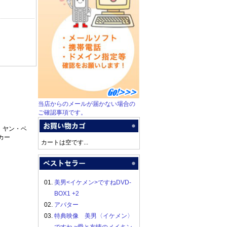
当店からのメールが届かない場合の
ご確認事項です。
、ヤン・ベ
カー
カートは空です...
01.
美男<イケメン>ですねDVD-
BOX1 +2
02.
アバター
03.
特典映像 美男〈イケメン〉