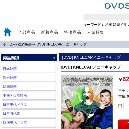
キーワード：
相棒
韓国ドラ
全部商品
新着商品
特価商品
人気特集
ホーム
-->
欧米映画
-->
[DVD] KNEECAP／ニーキャップ
[DVD] KNEECAP／ニーキャップ
[DVD] KNEECAP／ニーキャップ
日本映画
6
欧米映画
￥
韓国映画
モデル:
中国・香港映画
重量: 0
日本現代ドラマ
日本時代劇
韓国現代ドラマ