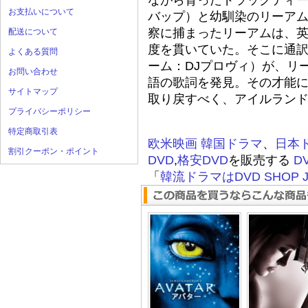
ながら育ったドラッグディー
お支払いについて
バップ）と幼馴染のリーアム
察に捕まったリーアムは、
配送について
度を貫いていた。そこに通訳
よくある質問
ーム：DJプロヴィ）が、リ
お問い合わせ
語の歌詞を発見。その才能に
サイトマップ
取り戻すべく、アイルラン
プライバシーポリシー
特定商取引表
欧米映画
韓国ドラマ
、
日本
割引クーポン・ポイント
DVD
,
格安DVD
を販売する
D
「
韓流ドラマはDVD SHOP J