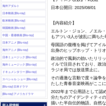
海外アダルト
日本公開日: 2025/08/01
日本映画 [Blu-ray]
欧米映画 [Blu-ray]
【内容紹介】
韓国映画 [Blu-ray]
エルトン・ジョン、ノエル
中国・香港映画 [Blu-ray]
もアツい3人が波乱に満ちた
日本アニメ [Blu-ray]
母国語の復権を掲げてアイ
出身のヒップホップ・トリオ、
海外アニメ [Blu-ray]
日本ミュージック [Blu-ray]
政治的で風刺の効いたリリ
イルで注目されており、政
海外ミュージック [Blu-ray]
ラジオ局では放送禁止に。
ドキュメンタリー [Blu-ray]
その過激な言動で度々論争を
スペシャル ショー [Blu-ray]
たした青春音楽映画がここ
[Blu-ray] 日本ドラマ
2022年まで公用語として
[Blu-ray] アメリカドラマ
分たちのアイデンティティ
描いた半自伝的物語。自然