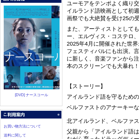
ユーモアをテンポよく織り
イルランド語映画として初週
画祭でも大絶賛を受け25の
また、アーティストとして
ー、エルヴィス・コステロ
2025年4月に開催された
フェスティバルにも出演。
に新しく、音楽ファンから注
本のスクリーンでも大暴れ
【ストーリー】
[DVD] ナースコール
アイルランド語を守るため
ベルファストのアナーキーな
北アイルランド、ベルファ
お買い物方法について
父親から「アイルランド語
送料に関して