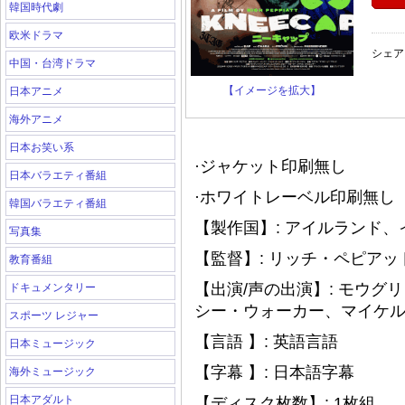
韓国時代劇
欧米ドラマ
シェア
中国・台湾ドラマ
【イメージを拡大】
日本アニメ
海外アニメ
日本お笑い系
·ジャケット印刷無し
日本バラエティ番組
·ホワイトレーベル印刷無し（
韓国バラエティ番組
【製作国】: アイルランド、
写真集
【監督】: リッチ・ペピアッ
教育番組
【出演/声の出演】: モウグ
ドキュメンタリー
シー・ウォーカー、マイケ
スポーツ レジャー
【言語 】: 英語言語
日本ミュージック
【字幕 】: 日本語字幕
海外ミュージック
日本アダルト
【ディスク枚数】: 1枚組