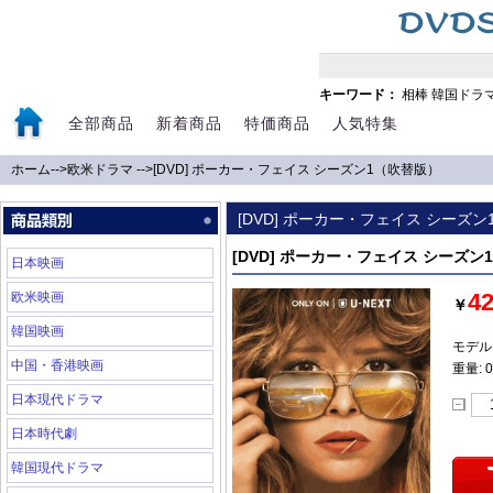
キーワード：
相棒
韓国ドラ
全部商品
新着商品
特価商品
人気特集
ホーム
-->
欧米ドラマ
-->
[DVD] ポーカー・フェイス シーズン1（吹替版）
[DVD] ポーカー・フェイス シーズ
[DVD] ポーカー・フェイス シーズン
日本映画
4
欧米映画
￥
韓国映画
モデル:
中国・香港映画
重量: 0
日本現代ドラマ
日本時代劇
韓国現代ドラマ