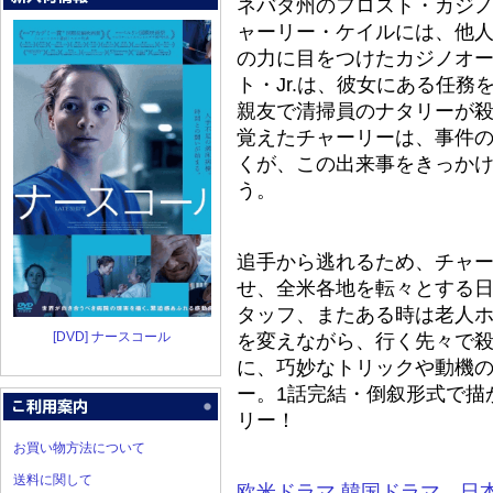
ネバダ州のフロスト・カジ
ャーリー・ケイルには、他人
の力に目をつけたカジノオ
ト・Jr.は、彼女にある任
親友で清掃員のナタリーが
覚えたチャーリーは、事件
くが、この出来事をきっか
う。
追手から逃れるため、チャ
せ、全米各地を転々とする
タッフ、またある時は老人
[DVD] ナースコール
を変えながら、行く先々で殺
に、巧妙なトリックや動機
ー。1話完結・倒叙形式で描
リー！
お買い物方法について
送料に関して
欧米ドラマ
韓国ドラマ
、
日