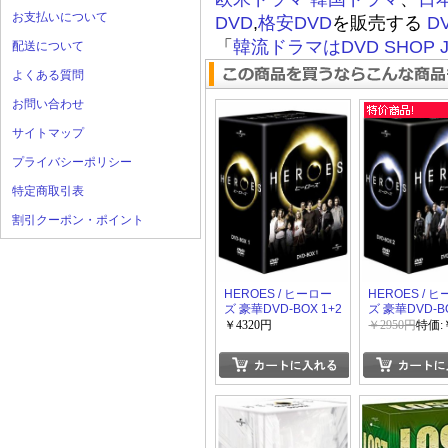
お支払いについて
DVD
,
格安DVD
を販売する
D
「
韓流ドラマはDVD SHOP J
配送について
よくある質問
お問い合わせ
サイトマップ
プライバシーポリシー
特定商取引表
割引クーポン・ポイント
HEROES / ヒーロー
HEROES / 
ズ 豪華DVD-BOX 1+2
ズ 豪華DVD-B
￥4320円
￥2950円
特価: