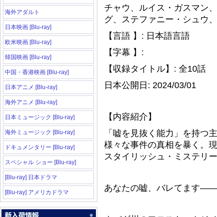
チャウ、ルイス・ガスマン
海外アダルト
グ、ステファニー・シュウ
日本映画 [Blu-ray]
【言語 】: 日本語言語
欧米映画 [Blu-ray]
【字幕 】:
韓国映画 [Blu-ray]
【収録タイトル】: 全10話
中国・香港映画 [Blu-ray]
日本公開日: 2024/03/01
日本アニメ [Blu-ray]
海外アニメ [Blu-ray]
【内容紹介】
日本ミュージック [Blu-ray]
「嘘を見抜く能力」を持つ
海外ミュージック [Blu-ray]
様々な事件の真相を暴く。
ドキュメンタリー [Blu-ray]
スタイリッシュ・ミステリ
スペシャル ショー [Blu-ray]
[Blu-ray] 日本ドラマ
あなたの嘘、バレてます―
[Blu-ray] アメリカドラマ