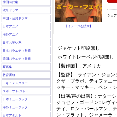
韓国時代劇
欧米ドラマ
シェア
中国・台湾ドラマ
【イメージを拡大】
日本アニメ
海外アニメ
日本お笑い系
·ジャケット印刷無し
日本バラエティ番組
·ホワイトレーベル印刷無し（
韓国バラエティ番組
【製作国】: アメリカ
写真集
【監督】: ライアン・ジョ
教育番組
クザ・ブラボ、ティファニ
ドキュメンタリー
ッキー・マッキー、ベン・
スポーツ レジャー
【出演/声の出演】: ナタ
日本ミュージック
ジョセフ・ゴードン=レヴィ
海外ミュージック
ティ、ロン・パールマン、
ン・ブラット、ジャメーラ
日本アダルト