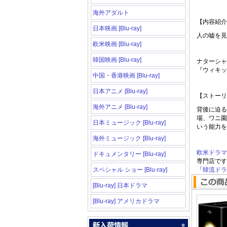
海外アダルト
【内容紹介
日本映画 [Blu-ray]
人の嘘を見
欧米映画 [Blu-ray]
韓国映画 [Blu-ray]
ナターシャ
『ウィキッ
中国・香港映画 [Blu-ray]
日本アニメ [Blu-ray]
【ストーリ
海外アニメ [Blu-ray]
背後に迫る
場、ワニ園
日本ミュージック [Blu-ray]
いう能力を
海外ミュージック [Blu-ray]
欧米ドラ
ドキュメンタリー [Blu-ray]
専門店です
スペシャル ショー [Blu-ray]
「
韓流ドラマ
[Blu-ray] 日本ドラマ
[Blu-ray] アメリカドラマ