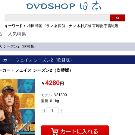
キーワード：
相棒
韓国ドラマ
名探偵コナン
木村拓哉
宮崎駿
宇宙戦艦
品
人気特集
イス シーズン2（吹替版）
 ポーカー・フェイス シーズン2（吹替版）
 ポーカー・フェイス シーズン2（吹替版）
4280
￥
円
モデル: N31890
重量: 0.1kg