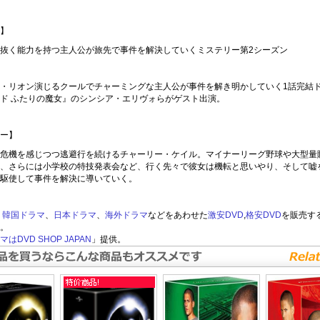
】
抜く能力を持つ主人公が旅先で事件を解決していくミステリー第2シーズン
・リオン演じるクールでチャーミングな主人公が事件を解き明かしていく1話完結
ド ふたりの魔女』のシンシア・エリヴォらがゲスト出演。
ー】
危機を感じつつ逃避行を続けるチャーリー・ケイル。マイナーリーグ野球や大型量
、さらには小学校の特技発表会など、行く先々で彼女は機転と思いやり、そして嘘
駆使して事件を解決に導いていく。
マ
韓国ドラマ
、
日本ドラマ
、
海外ドラマ
などをあわせた
激安DVD
,
格安DVD
を販売す
。
はDVD SHOP JAPAN
」提供。