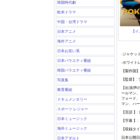
韓国時代劇
欧米ドラマ
中国・台湾ドラマ
【イ
日本アニメ
海外アニメ
日本お笑い系
·ジャケッ
日本バラエティ番組
·ホワイト
韓国バラエティ番組
【製作国】
【監督】:
写真集
【出演/声
教育番組
ールマン、
フォード、
ドキュメンタリー
マン、ハー
スポーツ レジャー
【言語 】:
日本ミュージック
【字幕 】:
海外ミュージック
【収録タイト
日本公開日: 
日本アダルト