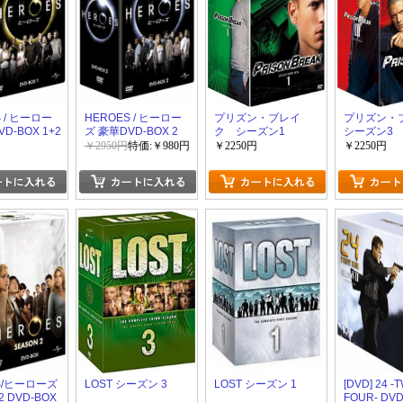
 / ヒーロー
HEROES / ヒーロー
プリズン・ブレイ
プリズン・
D-BOX 1+2
ズ 豪華DVD-BOX 2
ク シーズン1
シーズン3
￥2950円
特価:￥980円
￥2250円
￥2250円
S/ヒーローズ
LOST シーズン 3
LOST シーズン 1
[DVD] 24 -
 DVD-BOX
FOUR- DV