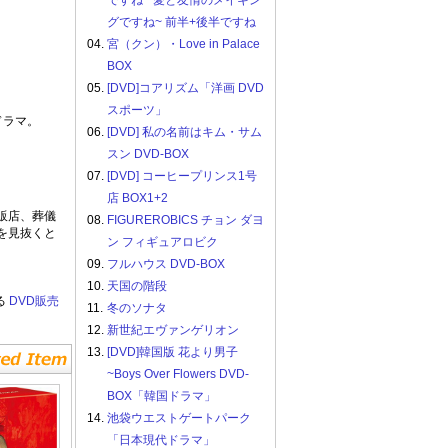
ですね ~愛と友情のメイキン
グですね~ 前半+後半ですね
04.
宮（クン）・Love in Palace
BOX
05.
[DVD]コアリズム「洋画 DVD
スポーツ」
ドラマ。
06.
[DVD] 私の名前はキム・サム
スン DVD-BOX
07.
[DVD] コーヒープリンス1号
店 BOX1+2
販店、葬儀
08.
FIGUREROBICS チョン ダヨ
を見抜くと
ン フィギュアロビク
09.
フルハウス DVD-BOX
10.
天国の階段
る
DVD販売
11.
冬のソナタ
12.
新世紀エヴァンゲリオン
13.
[DVD]韓国版 花より男子
~Boys Over Flowers DVD-
BOX「韓国ドラマ」
14.
池袋ウエストゲートパーク
「日本現代ドラマ」