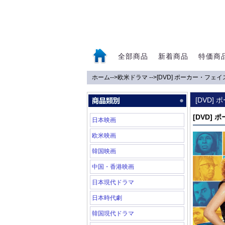
全部商品
新着商品
特価商
ホーム
-->
欧米ドラマ
-->
[DVD] ポーカー・フェ
0
[DVD]
[DVD]
日本映画
欧米映画
韓国映画
中国・香港映画
日本現代ドラマ
日本時代劇
韓国現代ドラマ