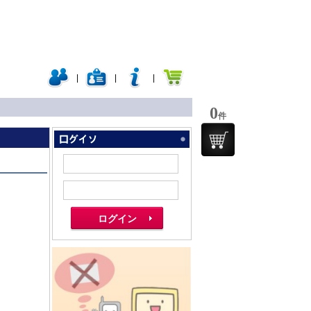
|
|
|
0
件