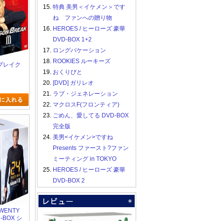
15.
特典 美男＜イケメン＞です
ね ファンへの贈り物
16.
HEROES / ヒーローズ 豪華
DVD-BOX 1+2
17.
ロングバケーション
18.
ROOKIES ルーキーズ
ブレイク
19.
おくりびと
20.
[DVD] ガリレオ
21.
ラブ・ジェネレーション
22.
マクロスF(フロンティア)
23.
ごめん、愛してる DVD-BOX
完全版
24.
美男<イケメン>ですね
Presents ファースト?ファン
ミーティング in TOKYO
25.
HEROES / ヒーローズ 豪華
DVD-BOX 2
TWENTY
D-BOX シ