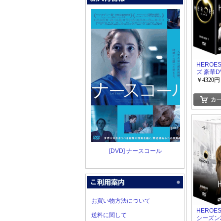
HEROES
ズ 豪華DV
￥4320円
[DVD] ナースコール
お買い物方法について
HEROE
送料に関して
シーズン2