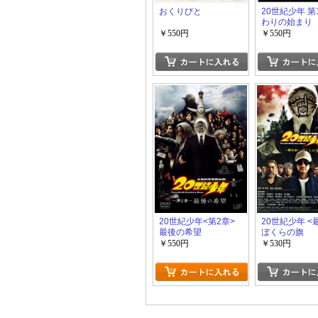
おくりびと
20世紀少年 第
わりの始まり
￥550円
￥550円
20世紀少年<第2章>
20世紀少年 <
最後の希望
ぼくらの旗
￥550円
￥530円