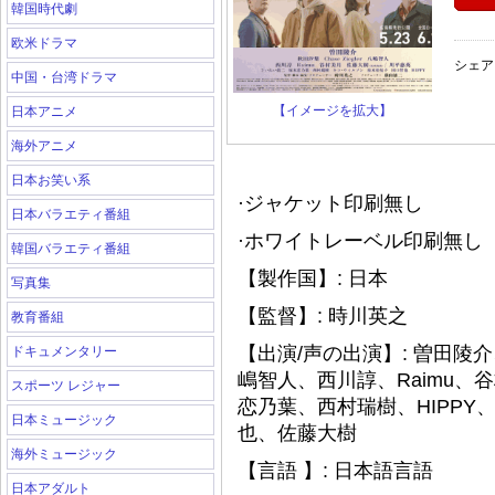
韓国時代劇
欧米ドラマ
シェア
中国・台湾ドラマ
【イメージを拡大】
日本アニメ
海外アニメ
日本お笑い系
·ジャケット印刷無し
日本バラエティ番組
·ホワイトレーベル印刷無し（
韓国バラエティ番組
【製作国】: 日本
写真集
【監督】: 時川英之
教育番組
【出演/声の出演】: 曽田
ドキュメンタリー
嶋智人、西川諄、Raimu
スポーツ レジャー
恋乃葉、西村瑞樹、HIPP
日本ミュージック
也、佐藤大樹
海外ミュージック
【言語 】: 日本語言語
日本アダルト