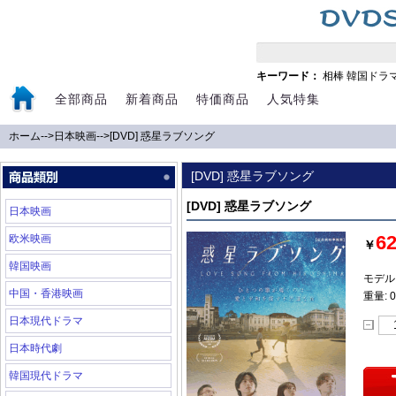
キーワード：
相棒
韓国ドラ
全部商品
新着商品
特価商品
人気特集
ホーム
-->
日本映画
-->
[DVD] 惑星ラブソング
[DVD] 惑星ラブソング
[DVD] 惑星ラブソング
日本映画
6
欧米映画
￥
韓国映画
モデル:
中国・香港映画
重量: 0
日本現代ドラマ
日本時代劇
韓国現代ドラマ