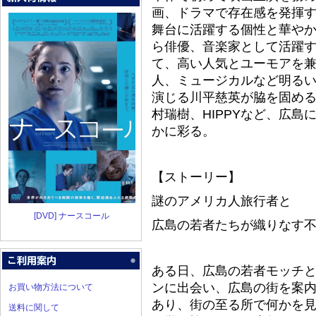
画、ドラマで存在感を発揮
舞台に活躍する個性と華や
ら俳優、音楽家として活躍
て、高い人気とユーモアを
人、ミュージカルなど明る
演じる川平慈英が脇を固め
村瑞樹、HIPPYなど、広
かに彩る。
【ストーリー】
謎のアメリカ人旅行者と
[DVD] ナースコール
広島の若者たちが織りなす
ある日、広島の若者モッチ
ンに出会い、広島の街を案
お買い物方法について
あり、街の至る所で何かを見
送料に関して