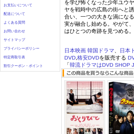
を学び怖くなった少年ユウ
お支払いについて
ヤを戦時中の広島の街へと誘
配送について
合い、一つの大きな渦になる
よくある質問
実が融合し始める。やがて
はひとつの奇跡を見つめる。
お問い合わせ
サイトマップ
プライバシーポリシー
日本映画
韓国ドラマ
、
日本
DVD
,
格安DVD
を販売する
D
特定商取引表
「
韓流ドラマはDVD SHOP J
割引クーポン・ポイント