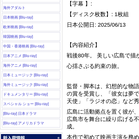
【字幕 】:
海外アダルト
【ディスク枚数】: 1枚組
日本映画 [Blu-ray]
日本公開日: 2025/06/13
欧米映画 [Blu-ray]
韓国映画 [Blu-ray]
【内容紹介】
中国・香港映画 [Blu-ray]
戦後80年。 美しい広島で描
日本アニメ [Blu-ray]
心揺さぶる約束の旅。
海外アニメ [Blu-ray]
日本ミュージック [Blu-ray]
海外ミュージック [Blu-ray]
監督・脚本は、幻想的な物
の賞を受賞し、「彼女は夢
ドキュメンタリー [Blu-ray]
天使」「ラジオの恋」など
スペシャル ショー [Blu-ray]
広島に活動拠点を置く彼が、
[Blu-ray] 日本ドラマ
広島市を舞台に繰り広げる
[Blu-ray] アメリカドラマ
成。
本作で初めて映画主演を務