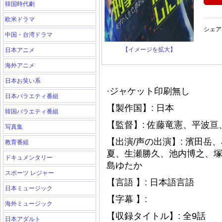
韓国時代劇
欧米ドラマ
シェア
中国・台湾ドラマ
【イメージを拡大】
日本アニメ
海外アニメ
日本お笑い系
·ジャケット印刷無し
日本バラエティ番組
【製作国】: 日本
韓国バラエティ番組
【監督】: 佐藤竜憲、平波亘
写真集
【出演/声の出演】: 濱田
教育番組
夏、生瀬勝久、池内博之、
ドキュメンタリー
島ゆたか
スポーツ レジャー
【言語 】: 日本語言語
日本ミュージック
【字幕 】:
海外ミュージック
【収録タイトル】: 全9話
日本アダルト