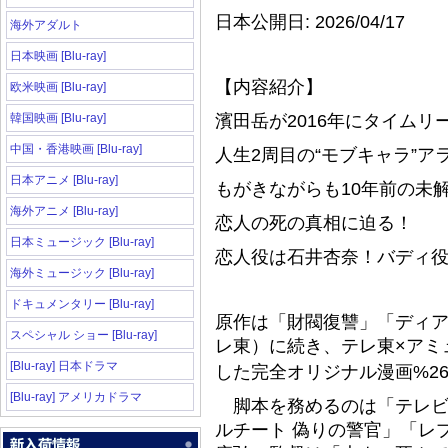
日本公開日: 2026/04/17
海外アダルト
日本映画 [Blu-ray]
【内容紹介】
欧米映画 [Blu-ray]
韓国映画 [Blu-ray]
濱田岳が2016年にタイムリ
中国・香港映画 [Blu-ray]
人生2周目の“モブキャラ”ア
日本アニメ [Blu-ray]
もがきながらも10年前の未
海外アニメ [Blu-ray]
恋人の死の真相に迫る！
日本ミュージック [Blu-ray]
恋人役は石井杏奈！バディ
海外ミュージック [Blu-ray]
ドキュメンタリー [Blu-ray]
原作は「財閥復讐」「ディ
スペシャル ショー [Blu-ray]
レ東）に続き、テレ東×アミ
[Blu-ray] 日本ドラマ
した完全オリジナル漫画%2
[Blu-ray] アメリカドラマ
脚本を務めるのは「テレビ東
ルチート 偽りの警官」「レ