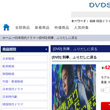
キーワード：
相棒
韓国ドラ
全部商品
新着商品
特価商品
人気特集
ホーム
-->
日本現代ドラマ
-->
[DVD] 刑事、ふりだしに戻る
[DVD] 刑事、ふりだしに戻る
[DVD] 刑事、ふりだしに戻る
日本映画
4
欧米映画
￥
韓国映画
モデル:
中国・香港映画
重量: 0
日本現代ドラマ
日本時代劇
韓国現代ドラマ