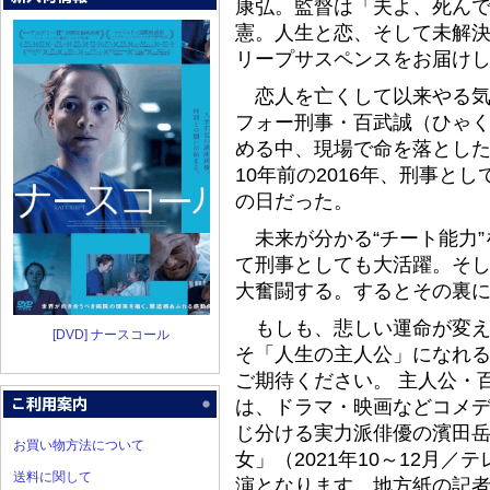
康弘。監督は「夫よ、死ん
憲。人生と恋、そして未解
リープサスペンスをお届け
恋人を亡くして以来やる気
フォー刑事・百武誠（ひゃ
める中、現場で命を落とし
10年前の2016年、刑事と
の日だった。
未来が分かる“チート能力”
て刑事としても大活躍。そ
大奮闘する。するとその裏
もしも、悲しい運命が変え
[DVD] ナースコール
そ「人生の主人公」になれる
ご期待ください。 主人公・
は、ドラマ・映画などコメ
じ分ける実力派俳優の濱田岳
お買い物方法について
女」（2021年10～12月
送料に関して
演となります。地方紙の記