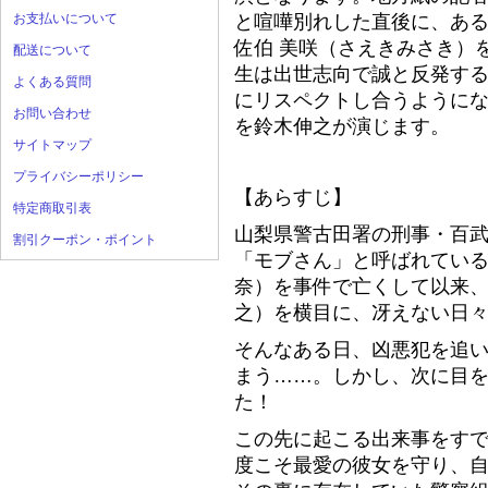
お支払いについて
と喧嘩別れした直後に、あ
佐伯 美咲（さえきみさき）
配送について
生は出世志向で誠と反発す
よくある質問
にリスペクトし合うようにな
お問い合わせ
を鈴木伸之が演じます。
サイトマップ
プライバシーポリシー
【あらすじ】
特定商取引表
山梨県警古田署の刑事・百
割引クーポン・ポイント
「モブさん」と呼ばれている
奈）を事件で亡くして以来
之）を横目に、冴えない日
そんなある日、凶悪犯を追
まう……。しかし、次に目を覚
た！
この先に起こる出来事をすで
度こそ最愛の彼女を守り、