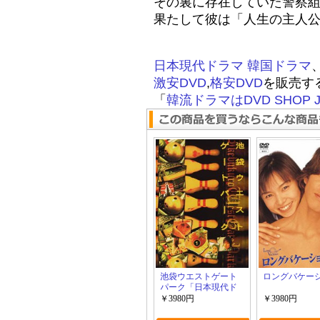
その裏に存在していた警察
果たして彼は「人生の主人
日本現代ドラマ
韓国ドラマ
激安DVD
,
格安DVD
を販売す
「
韓流ドラマはDVD SHOP J
池袋ウエストゲート
ロングバケー
パーク「日本現代ド
ラマ」
￥3980円
￥3980円