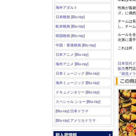
海外アダルト
性格が孤僻
ズ」に偶然
日本映画 [Blu-ray]
チームは長
欧米映画 [Blu-ray]
し、チーム
ルールを全
韓国映画 [Blu-ray]
次第に選手
中国・香港映画 [Blu-ray]
これは絆、
日本アニメ [Blu-ray]
日本現代ド
海外アニメ [Blu-ray]
販売
専門店
日本ミュージック [Blu-ray]
「
韓流ドラマ
海外ミュージック [Blu-ray]
ドキュメンタリー [Blu-ray]
スペシャル ショー [Blu-ray]
[Blu-ray] 日本ドラマ
[Blu-ray] アメリカドラマ