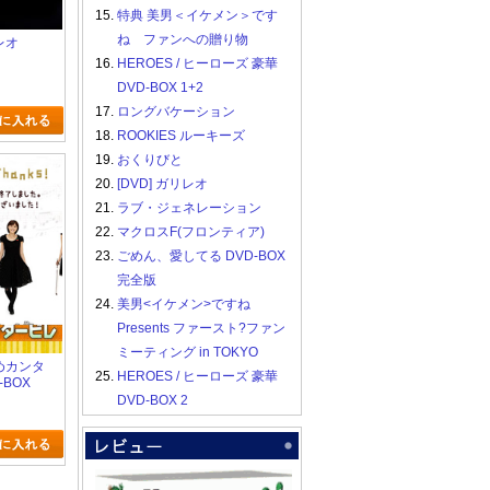
15.
特典 美男＜イケメン＞です
ね ファンへの贈り物
レオ
16.
HEROES / ヒーローズ 豪華
DVD-BOX 1+2
17.
ロングバケーション
18.
ROOKIES ルーキーズ
19.
おくりびと
20.
[DVD] ガリレオ
21.
ラブ・ジェネレーション
22.
マクロスF(フロンティア)
23.
ごめん、愛してる DVD-BOX
完全版
24.
美男<イケメン>ですね
Presents ファースト?ファン
ミーティング in TOKYO
だめカンタ
25.
HEROES / ヒーローズ 豪華
-BOX
DVD-BOX 2