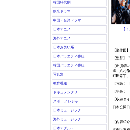
韓国時代劇
欧米ドラマ
中国・台湾ドラマ
【イ
日本アニメ
海外アニメ
日本お笑い系
【製作国】:
日本バラエティ番組
【監督】:
韓国バラエティ番組
【出演/声
達、八村倫
写真集
町田悠宇、
教育番組
【言語 】:
【字幕 】:
ドキュメンタリー
【収録タイト
スポーツ レジャー
日本公開日: 
日本ミュージック
海外ミュージック
【内容紹介
日本アダルト
本劇は車椅