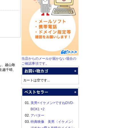
当店からのメールが届かない場合の
ご確認事項です。
ん、越山敬
生越千晴、
カートは空です...
01.
美男<イケメン>ですねDVD-
BOX1 +2
02.
アバター
03.
特典映像 美男〈イケメン〉