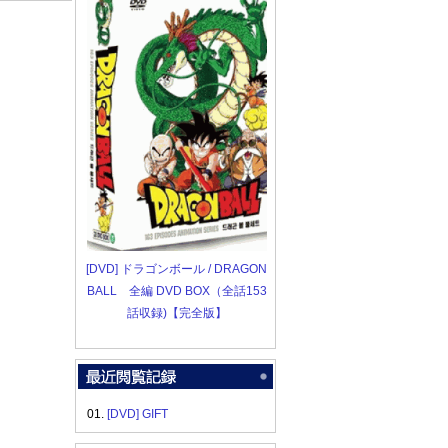
[DVD] ドラゴンボール / DRAGON
BALL 全編 DVD BOX（全話153
話収録)【完全版】
01.
[DVD] GIFT