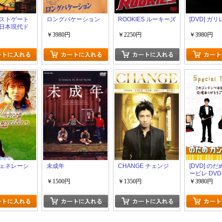
ストゲート
ロングバケーション
ROOKIES ルーキーズ
[DVD] ガリ
日本現代ド
￥3980円
￥2250円
￥3980円
ェネレーシ
未成年
CHANGE チェンジ
[DVD] の
ービレ DVD
￥1500円
￥1350円
￥3980円