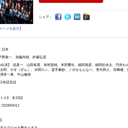
シェア：
メージを拡大】
 日本
 平野俊一、加藤尚樹、伊藤弘晃
の出演】: 堤真一、山田裕貴、有村架純、本田響矢、細田善彦、細田佳央太、円井わ
太郎、やす（ずん）、水間ロン、冨手麻妙、ノボせもんなべ、杢代和人、宮﨑優、
澤井一希、中山脩悟
 日本語言語
ル】: 全10話
2026/04/12
】
子ラグビーを舞台とする。