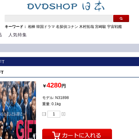
キーワード：
相棒
韓国ドラマ
名探偵コナン
木村拓哉
宮崎駿
宇宙戦艦
品
人気特集
IFT
FT
4280
￥
円
モデル: N31898
重量: 0.1kg