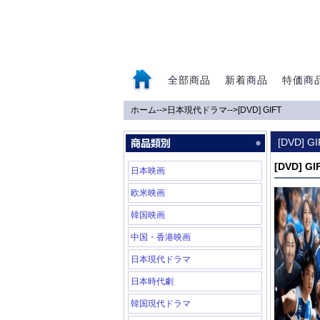
全部商品
新着商品
特価商
ホーム
-->
日本現代ドラマ
-->
[DVD] GIFT
0
[DVD] G
[DVD] GI
日本映画
欧米映画
韓国映画
中国・香港映画
日本現代ドラマ
日本時代劇
韓国現代ドラマ