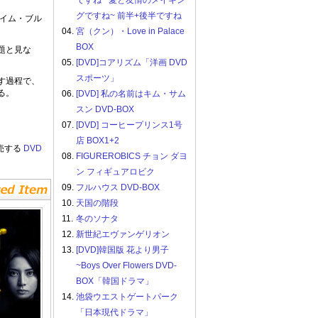
ですね ~愛と友情のメイキン
グですね~ 前半+後半ですね
イム・ブル
04.
宮（クン）・Love in Palace
BOX
題と見な
05.
[DVD]コアリズム「洋画 DVD
スポーツ」
す過程で、
る。
06.
[DVD] 私の名前はキム・サム
スン DVD-BOX
07.
[DVD] コーヒープリンス1号
店 BOX1+2
売する
DVD
08.
FIGUREROBICS チョン ダヨ
ン フィギュアロビク
09.
フルハウス DVD-BOX
10.
天国の階段
11.
冬のソナタ
12.
新世紀エヴァンゲリオン
13.
[DVD]韓国版 花より男子
~Boys Over Flowers DVD-
BOX「韓国ドラマ」
14.
池袋ウエストゲートパーク
「日本現代ドラマ」