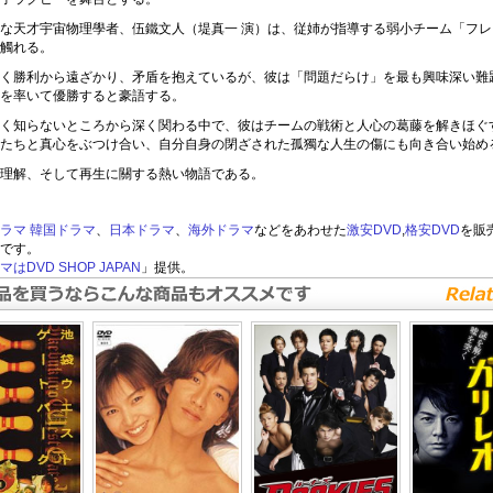
な天才宇宙物理學者、伍鐵文人（堤真一 演）は、従姉が指導する弱小チーム「フレ
觸れる。
く勝利から遠ざかり、矛盾を抱えているが、彼は「問題だらけ」を最も興味深い難
を率いて優勝すると豪語する。
く知らないところから深く関わる中で、彼はチームの戦術と人心の葛藤を解きほぐ
たちと真心をぶつけ合い、自分自身の閉ざされた孤獨な人生の傷にも向き合い始め
理解、そして再生に關する熱い物語である。
ラマ
韓国ドラマ
、
日本ドラマ
、
海外ドラマ
などをあわせた
激安DVD
,
格安DVD
を販
です。
はDVD SHOP JAPAN
」提供。