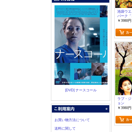
池袋ウエ
パーク「
ラマ」
￥3980円
[DVD] ナースコール
ラブ・ジ
ョン
￥3980円
お買い物方法について
送料に関して