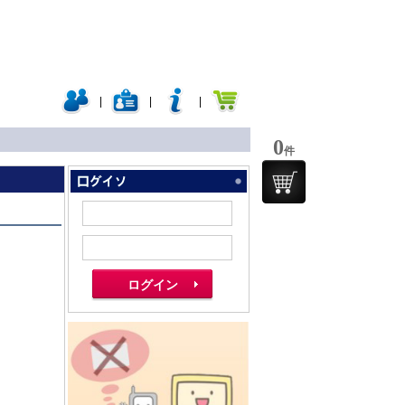
|
|
|
0
件