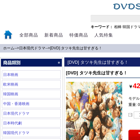
キーワード：
相棒
韓国ドラ
全部商品
新着商品
特価商品
人気特集
ホーム
-->
日本現代ドラマ
-->
[DVD] タツキ先生は甘すぎる！
[DVD] タツキ先生は甘すぎる！
[DVD] タツキ先生は甘すぎる！
日本映画
4
欧米映画
￥
韓国映画
モデル:
中国・香港映画
重量: 0
日本現代ドラマ
日本時代劇
韓国現代ドラマ