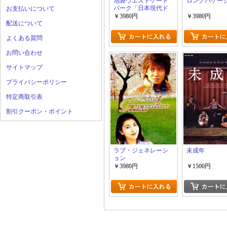
池袋ウエストゲート
ロングバケー
パーク「日本現代ド
お支払いについて
ラマ」
￥3980円
￥3980円
配送について
よくある質問
お問い合わせ
サイトマップ
プライバシーポリシー
特定商取引表
割引クーポン・ポイント
ラブ・ジェネレーシ
未成年
ョン
￥3980円
￥1500円