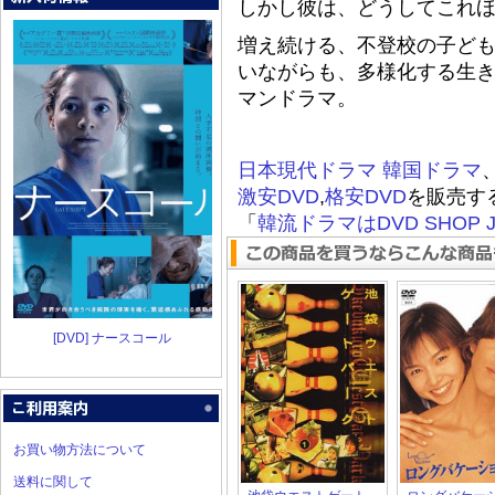
しかし彼は、どうしてこれ
増え続ける、不登校の子ど
いながらも、多様化する生
マンドラマ。
日本現代ドラマ
韓国ドラマ
激安DVD
,
格安DVD
を販売す
「
韓流ドラマはDVD SHOP J
[DVD] ナースコール
お買い物方法について
送料に関して