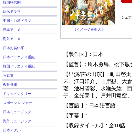
韓国時代劇
欧米ドラマ
シェア
中国・台湾ドラマ
【イメージを拡大】
日本アニメ
海外アニメ
日本お笑い系
【製作国】: 日本
日本バラエティ番組
【監督】: 鈴木勇馬、松下
韓国バラエティ番組
【出演/声の出演】: 町田
写真集
未、江口洋介、山岸想、大
教育番組
瑠、池村碧彩、永瀬矢紘、
ドキュメンタリー
子、金光泰市、戸井田竜空
スポーツ レジャー
【言語 】: 日本語言語
日本ミュージック
【字幕 】:
海外ミュージック
【収録タイトル】: 全10話
日本アダルト