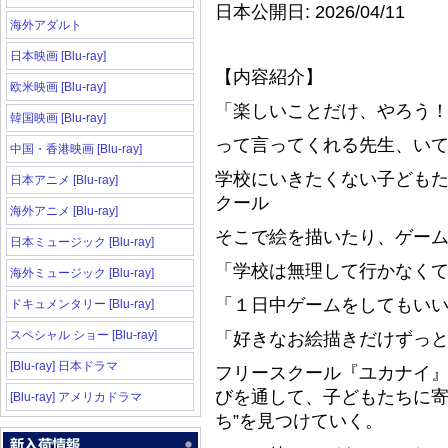
日本公開日: 2026/04/11
海外アダルト
日本映画 [Blu-ray]
【内容紹介】
欧米映画 [Blu-ray]
「楽しいことだけ、やろう
韓国映画 [Blu-ray]
って言ってくれる先生、い
中国・香港映画 [Blu-ray]
学校にいきたくない子どもた
日本アニメ [Blu-ray]
クール
海外アニメ [Blu-ray]
そこで絵を描いたり、ゲー
日本ミュージック [Blu-ray]
「学校は無理して行かなく
海外ミュージック [Blu-ray]
「１日中ゲームをしてもい
ドキュメンタリー [Blu-ray]
スペシャル ショー [Blu-ray]
「好きなお絵描きだけずっ
[Blu-ray] 日本ドラマ
フリースクール『ユカナイ
びを通して、子どもたちに寄
[Blu-ray] アメリカドラマ
ち”を見つけていく。