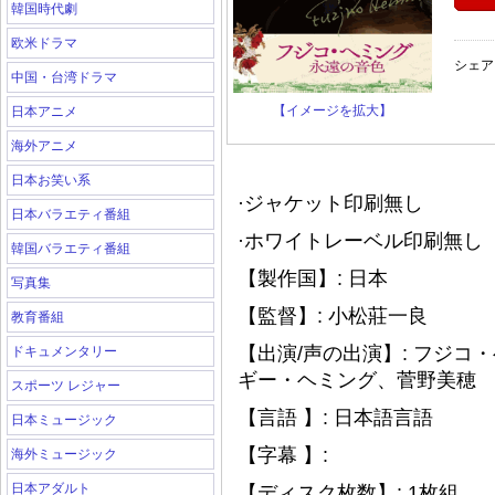
韓国時代劇
欧米ドラマ
シェア
中国・台湾ドラマ
【イメージを拡大】
日本アニメ
海外アニメ
日本お笑い系
·ジャケット印刷無し
日本バラエティ番組
·ホワイトレーベル印刷無し（
韓国バラエティ番組
【製作国】: 日本
写真集
【監督】: 小松莊一良
教育番組
【出演/声の出演】: フジ
ドキュメンタリー
ギー・ヘミング、菅野美穂
スポーツ レジャー
【言語 】: 日本語言語
日本ミュージック
【字幕 】:
海外ミュージック
日本アダルト
【ディスク枚数】: 1枚組