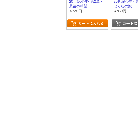
20世紀少年<第2章>
20世紀少年 <
最後の希望
ぼくらの旗
￥550円
￥530円