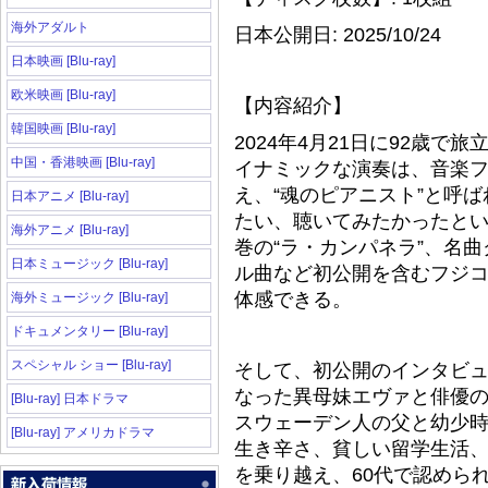
海外アダルト
日本公開日: 2025/10/24
日本映画 [Blu-ray]
欧米映画 [Blu-ray]
【内容紹介】
韓国映画 [Blu-ray]
2024年4月21日に92歳
中国・香港映画 [Blu-ray]
イナミックな演奏は、音楽
え、“魂のピアニスト”と呼
日本アニメ [Blu-ray]
たい、聴いてみたかったと
海外アニメ [Blu-ray]
巻の“ラ・カンパネラ”、名
日本ミュージック [Blu-ray]
ル曲など初公開を含むフジ
体感できる。
海外ミュージック [Blu-ray]
ドキュメンタリー [Blu-ray]
スペシャル ショー [Blu-ray]
そして、初公開のインタビ
なった異母妹エヴァと俳優
[Blu-ray] 日本ドラマ
スウェーデン人の父と幼少
[Blu-ray] アメリカドラマ
生き辛さ、貧しい留学生活
を乗り越え、60代で認めら