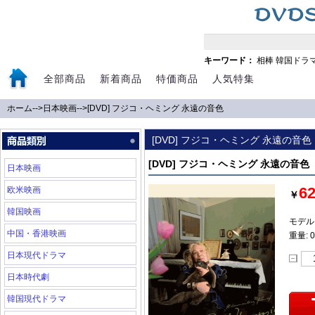
キーワード：
相棒
韓国ドラ
全部商品
新着商品
特価商品
人気特集
ホーム
-->
日本映画
-->
[DVD] フジコ・ヘミング 永遠の音色
[DVD] フジコ・ヘミング 永遠の音色
[DVD] フジコ・ヘミング 永遠の音色
日本映画
6
欧米映画
￥
韓国映画
モデル:
中国・香港映画
重量: 0
日本現代ドラマ
日本時代劇
韓国現代ドラマ