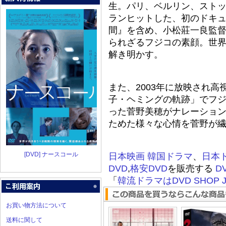
生。パリ、ベルリン、ストッ
ランヒットした、初のドキ
間』を含め、小松莊一良監督
られざるフジコの素顔。世
解き明かす。
また、2003年に放映され
子・ヘミングの軌跡」でフ
った菅野美穂がナレーショ
ためた様々な心情を菅野が
[DVD] ナースコール
日本映画
韓国ドラマ
、
日本
DVD
,
格安DVD
を販売する
D
「
韓流ドラマはDVD SHOP J
お買い物方法について
送料に関して