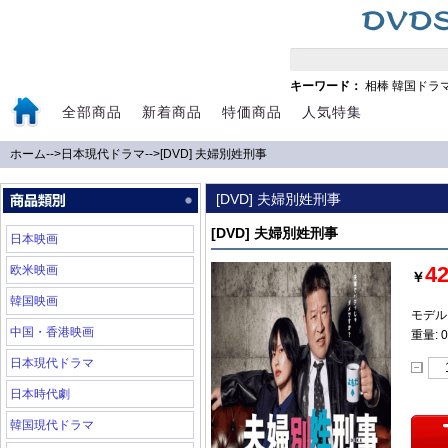
キーワード：
相棒
韓国ドラ
全部商品
新着商品
特価商品
人気特集
ホーム
-->
日本現代ドラマ
-->
[DVD] 夫婦別姓刑事
[DVD] 夫婦別姓刑事
[DVD] 夫婦別姓刑事
日本映画
4
欧米映画
￥
韓国映画
モデル:
中国・香港映画
重量: 0
日本現代ドラマ
日本時代劇
韓国現代ドラマ