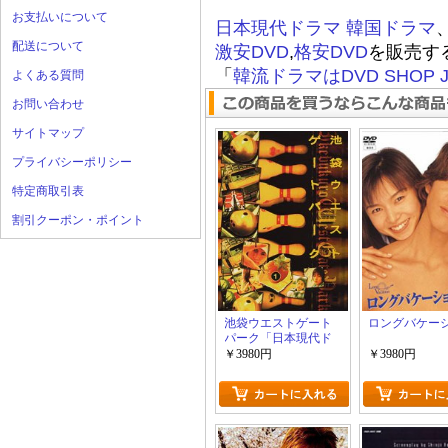
お支払いについて
日本現代ドラマ
韓国ドラマ
配送について
激安DVD
,
格安DVD
を販売す
「
韓流ドラマはDVD SHOP J
よくある質問
お問い合わせ
サイトマップ
プライバシーポリシー
特定商取引表
割引クーポン・ポイント
池袋ウエストゲート
ロングバケー
パーク「日本現代ド
ラマ」
￥3980円
￥3980円