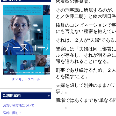
密着型の警察署。
その刑事課に所属するのが
と／佐藤二朗）と鈴木明日
抜群のコンビネーションで
にも言えない秘密を抱えて
それは、２人が“夫婦”である
警察には「夫婦は同じ部署
ルが存在し、それが明るみ
課を追われることになる。
刑事であり続けるため、２人
とを隠す”こと。
[DVD] ナースコール
夫婦を隠して別姓のままバ
事」。
職場ではあくまでも“単なる
お買い物方法について
――。
送料に関して