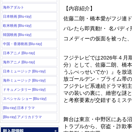
海外アダルト
【内容紹介】
日本映画 [Blu-ray]
佐藤二朗・橋本愛がフジ連
欧米映画 [Blu-ray]
バレたら即異動!・ 名バデ
韓国映画 [Blu-ray]
コメディーの仮面を被った
中国・香港映画 [Blu-ray]
日本アニメ [Blu-ray]
フジテレビでは2026年４月
海外アニメ [Blu-ray]
分）として、佐藤二朗、橋
うふべっせいでか）』を放
日本ミュージック [Blu-ray]
放ゴールデン・プライム帯
海外ミュージック [Blu-ray]
フジテレビ系連続ドラマ初
ドキュメンタリー [Blu-ray]
マの装いの裏に、緻密な謎
スペシャル ショー [Blu-ray]
と考察要素が交錯するミス
[Blu-ray] 日本ドラマ
[Blu-ray] アメリカドラマ
舞台は東京・中野区にある
トラブルから、窃盗・詐欺