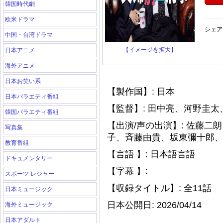
韓国時代劇
欧米ドラマ
シェア
中国・台湾ドラマ
【イメージを拡大】
日本アニメ
海外アニメ
日本お笑い系
【製作国】: 日本
日本バラエティ番組
【監督】: 田中亮、河野圭太
韓国バラエティ番組
【出演/声の出演】: 佐藤
写真集
子、斉藤由貴、坂東彌十郎
教育番組
【言語 】: 日本語言語
ドキュメンタリー
【字幕 】:
スポーツ レジャー
【収録タイトル】: 全11話
日本ミュージック
日本公開日: 2026/04/14
海外ミュージック
日本アダルト