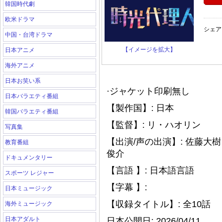
韓国時代劇
欧米ドラマ
シェア
中国・台湾ドラマ
【イメージを拡大】
日本アニメ
海外アニメ
日本お笑い系
·ジャケット印刷無し
日本バラエティ番組
【製作国】: 日本
韓国バラエティ番組
【監督】: リ・ハオリン
写真集
【出演/声の出演】: 佐藤
教育番組
俊介
ドキュメンタリー
【言語 】: 日本語言語
スポーツ レジャー
【字幕 】:
日本ミュージック
【収録タイトル】: 全10話
海外ミュージック
日本アダルト
日本公開日: 2026/04/11