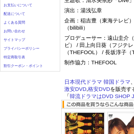
主題歌：清水美依紗「Dive
お支払いについて
演出：湯浅弘章
配送について
企画：稲吉豊（東海テレビ） 
よくある質問
（bilibili）
お問い合わせ
プロデューサー：遠山圭介（
サイトマップ
ビ） / 田上向日葵（フジテレビ） /
プライバシーポリシー
（THEFOOL） / 長坂淳子（
特定商取引表
制作協力：THEFOOL
割引クーポン・ポイント
日本現代ドラマ
韓国ドラマ
激安DVD
,
格安DVD
を販売す
「
韓流ドラマはDVD SHOP J