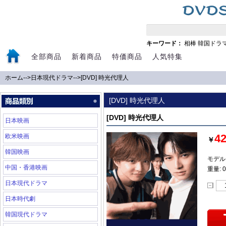
キーワード：
相棒
韓国ドラ
全部商品
新着商品
特価商品
人気特集
ホーム
-->
日本現代ドラマ
-->
[DVD] 時光代理人
[DVD] 時光代理人
[DVD] 時光代理人
日本映画
4
欧米映画
￥
韓国映画
モデル:
中国・香港映画
重量: 0
日本現代ドラマ
日本時代劇
韓国現代ドラマ