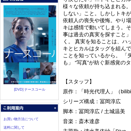
様々な依頼が持ち込まれる。
しない」こと。しかしトキ
依頼人の喪失や後悔。やり
キは感情で動いてしまう。
事は過去の真実を探すこと
く。 真実を知ることは、ハ
キとヒカルはタッグを組んで
ことを知っているから。 「
も」 “写真”が紡ぐ新感覚
【スタッフ】
[DVD] ナースコール
原作：「時光代理人」（bili
シリーズ構成：冨岡淳広
脚本：冨岡淳広 / 土城温美
お買い物方法について
音楽：斎木達彦
送料に関して