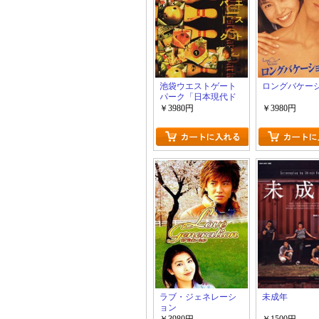
池袋ウエストゲート
ロングバケー
パーク「日本現代ド
ラマ」
￥3980円
￥3980円
ラブ・ジェネレーシ
未成年
ョン