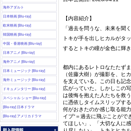
海外アダルト
日本映画 [Blu-ray]
【内容紹介】
欧米映画 [Blu-ray]
「過去を問うな、未来を聞
韓国映画 [Blu-ray]
トキが手を出しヒカルがタ
中国・香港映画 [Blu-ray]
するとトキの瞳が金色に輝
日本アニメ [Blu-ray]
海外アニメ [Blu-ray]
都内にあるレトロなたたず
日本ミュージック [Blu-ray]
（佐藤大樹）が撮影を、ヒ
海外ミュージック [Blu-ray]
を支えている。この日も記
広がっていた。しかしこの写
ドキュメンタリー [Blu-ray]
は後悔を抱えた人たちを救
スペシャル ショー [Blu-ray]
に憑依しタイムスリップす
[Blu-ray] 日本ドラマ
何がおきたのか感じ取る能力
イブ”＝過去に飛ぶことがで
[Blu-ray] アメリカドラマ
てほしい」、「大切な人に
り戻したい」…トキとヒカ