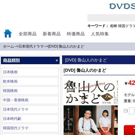
キーワード：
相棒
韓国ドラ
全部商品
新着商品
特価商品
人気特集
ホーム
-->
日本現代ドラマ
-->
[DVD] 魯山人のかまど
[DVD] 魯山人のかまど
[DVD] 魯山人のかまど
日本映画
4
欧米映画
￥
韓国映画
モデル:
中国・香港映画
重量: 0
日本現代ドラマ
日本時代劇
韓国現代ドラマ