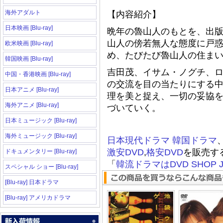
海外アダルト
【内容紹介】
日本映画 [Blu-ray]
晩年の魯山人のもとを、出
山人の傍若無人な態度に戸
欧米映画 [Blu-ray]
め、たびたび魯山人の住ま
韓国映画 [Blu-ray]
吉田茂、イサム・ノグチ、ロ
中国・香港映画 [Blu-ray]
の交流を目の当たりにする
日本アニメ [Blu-ray]
理を美と捉え、一切の妥協
海外アニメ [Blu-ray]
づいていく。
日本ミュージック [Blu-ray]
海外ミュージック [Blu-ray]
日本現代ドラマ
韓国ドラマ
激安DVD
,
格安DVD
を販売す
ドキュメンタリー [Blu-ray]
「
韓流ドラマはDVD SHOP J
スペシャル ショー [Blu-ray]
[Blu-ray] 日本ドラマ
[Blu-ray] アメリカドラマ