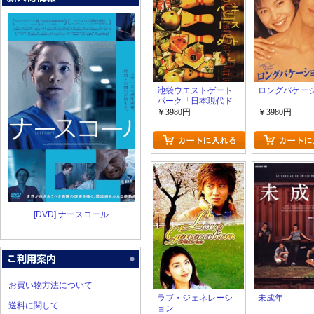
池袋ウエストゲート
ロングバケー
パーク「日本現代ド
ラマ」
￥3980円
￥3980円
[DVD] ナースコール
お買い物方法について
ラブ・ジェネレーシ
未成年
送料に関して
ョン