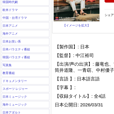
韓国時代劇
欧米ドラマ
シェア
中国・台湾ドラマ
【イメージを拡大】
日本アニメ
海外アニメ
日本お笑い系
【製作国】: 日本
日本バラエティ番組
【監督】: 中江裕司
韓国バラエティ番組
【出演/声の出演】: 藤竜
写真集
筒井道隆、一青窈、中村優
教育番組
【言語 】: 日本語言語
ドキュメンタリー
【字幕 】:
スポーツ レジャー
【収録タイトル】: 全4話
日本ミュージック
日本公開日: 2026/03/31
海外ミュージック
日本アダルト