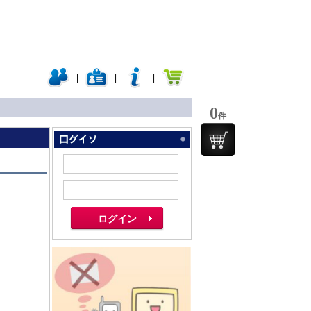
|
|
|
0
件