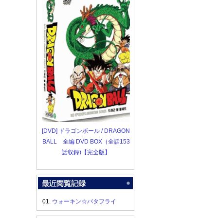
[DVD] ドラゴンボール / DRAGON
BALL 全編 DVD BOX（全話153
話収録)【完全版】
01.
ウォーキン☆バタフライ