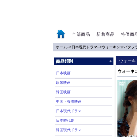
全部商品
新着商品
特価商
ホーム
-->
日本現代ドラマ
-->
ウォーキン☆バタフ
0
ウォーキ
ウォーキ
日本映画
欧米映画
韓国映画
中国・香港映画
日本現代ドラマ
日本時代劇
韓国現代ドラマ