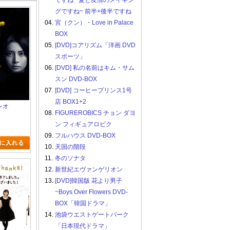
ですね ~愛と友情のメイキン
グですね~ 前半+後半ですね
04.
宮（クン）・Love in Palace
BOX
05.
[DVD]コアリズム「洋画 DVD
スポーツ」
06.
[DVD] 私の名前はキム・サム
スン DVD-BOX
07.
[DVD] コーヒープリンス1号
店 BOX1+2
レオ
08.
FIGUREROBICS チョン ダヨ
ン フィギュアロビク
09.
フルハウス DVD-BOX
10.
天国の階段
11.
冬のソナタ
12.
新世紀エヴァンゲリオン
13.
[DVD]韓国版 花より男子
~Boys Over Flowers DVD-
BOX「韓国ドラマ」
14.
池袋ウエストゲートパーク
「日本現代ドラマ」