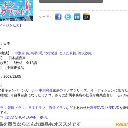
シェア：
メージを拡大】
：日本
-
の出演】：
中別府
葵
,
鳥羽
潤
,
北村栄基
,
とよた真帆
,
滝沢沙織
幕】： 日本語音声
枚数】：6枚組 全12話
】：中国正規品
008/12/05
】
レ水着キャンペーンガール・
中別府
葵
主演のドラマシリーズ。オーディションに落ちた
結婚知り自暴自棄になったミチコ。さらに所属事務所の社長が廃業宣言し、モデル
ラマ
韓国ドラマ
、
日本ドラマ
、
海外ドラマ
などをあわせた
激安DVD
,
格安DVD
を販
です。
はDVD SHOP JAPAN
」提供。