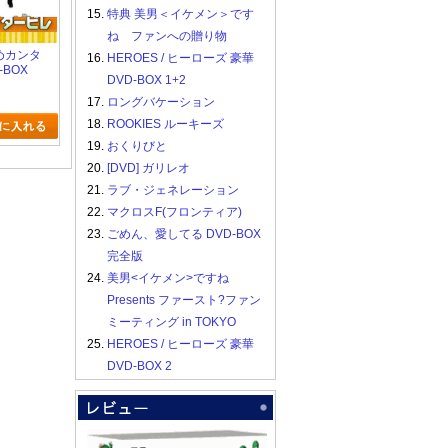
15.
特典 美男＜イケメン＞です
ね ファンへの贈り物
だめカンタ
16.
HEROES / ヒーローズ 豪華
-BOX
DVD-BOX 1+2
17.
ロングバケーション
18.
ROOKIES ルーキーズ
19.
おくりびと
20.
[DVD] ガリレオ
21.
ラブ・ジェネレーション
22.
マクロスF(フロンティア)
23.
ごめん、愛してる DVD-BOX
完全版
24.
美男<イケメン>ですね
Presents ファースト?ファン
ミーティング in TOKYO
25.
HEROES / ヒーローズ 豪華
DVD-BOX 2