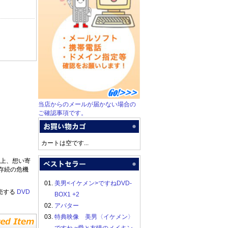
当店からのメールが届かない場合の
ご確認事項です。
カートは空です...
上、想い寄
存続の危機
01.
美男<イケメン>ですねDVD-
売する
DVD
BOX1 +2
02.
アバター
03.
特典映像 美男〈イケメン〉