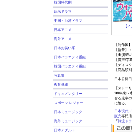
韓国時代劇
欧米ドラマ
中国・台湾ドラマ
【イ
日本アニメ
海外アニメ
【制作国】
日本お笑い系
【監督】：
【出演/声
日本バラエティ番組
【音声/字
【ディスク
韓国バラエティ番組
【商品類別
写真集
日本公開日：2
教育番組
【ストーリ
'08年東
ドキュメンタリー
せる先輩の
スポーツ レジャー
に陥る。
日本現代ド
日本ミュージック
販売
専門店
「
韓流ドラマ
海外ミュージック
日本アダルト