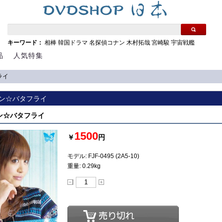
キーワード：
相棒
韓国ドラマ
名探偵コナン
木村拓哉
宮崎駿
宇宙戦艦
品
人気特集
ライ
ン☆バタフライ
ン☆バタフライ
1500
￥
円
モデル: FJF-0495 (2A5-10)
重量: 0.29kg