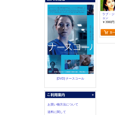
ラブ・ジ
ョン
￥3980円
[DVD] ナースコール
お買い物方法について
送料に関して