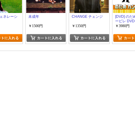
ェネレーシ
未成年
CHANGE チェンジ
[DVD] の
ービレ DVD
￥1500円
￥1350円
￥3980円