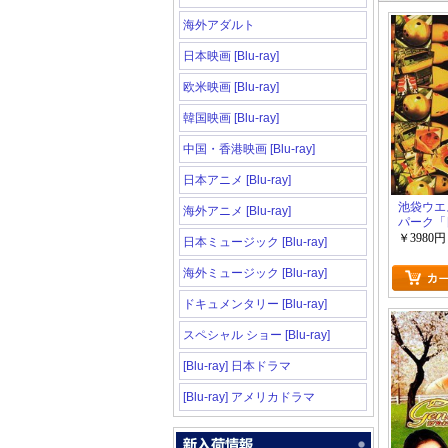
海外アダルト
日本映画 [Blu-ray]
欧米映画 [Blu-ray]
韓国映画 [Blu-ray]
中国・香港映画 [Blu-ray]
日本アニメ [Blu-ray]
池袋ウエ
海外アニメ [Blu-ray]
パーク「
ラマ」
￥3980円
日本ミュージック [Blu-ray]
海外ミュージック [Blu-ray]
ドキュメンタリー [Blu-ray]
スペシャル ショー [Blu-ray]
[Blu-ray] 日本ドラマ
[Blu-ray] アメリカドラマ