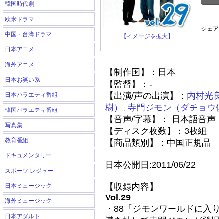
韓国時代劇
欧米ドラマ
シェア
中国・台湾ドラマ
【イメージを拡大】
日本アニメ
海外アニメ
【制作国】：日本
日本お笑い系
【監督】：-
【出演/声の出演】：
内村光
日本バラエティ番組
樹）
,
寺門ジモン（ダチョウ
韓国バラエティ番組
【音声/字幕】： 日本語音声
写真集
【ディスク枚数】：3枚組
教育番組
【商品類別】：中国正規品
ドキュメンタリー
日本公開日:2011/06/22
スポーツ レジャー
【収録内容】
日本ミュージック
Vol.29
海外ミュージック
・88「ジモンワールドに入
日本アダルト