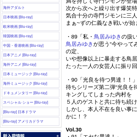
満を持して寺門ジモンが登
次から次へと繰り出す爆笑
海外アダルト
気合十分の寺門ジモンに三
日本映画 [Blu-ray]
まぁ~ずの仁義なき戦いが始
欧米映画 [Blu-ray]
・89「私・
鳥居みゆき
の扱
韓国映画 [Blu-ray]
鳥居みゆき
が思う“今やって
中国・香港映画 [Blu-ray]
の定、
日本アニメ [Blu-ray]
いや想像以上に暴走する鳥
海外アニメ [Blu-ray]
たった一人の女芸人に振り
日本ミュージック [Blu-ray]
・90「光良を待つ男達！！
海外ミュージック [Blu-ray]
待ちシリーズ第二弾“光良を
ドキュメンタリー [Blu-ray]
キングしてしまった内村を
５人のゲストと共に待ち続
スペシャル ショー [Blu-ray]
しかし、本人不在を良い事
[Blu-ray] 日本ドラマ
かに！？
[Blu-ray] アメリカドラマ
Vol.30
・91「エセな男達！」