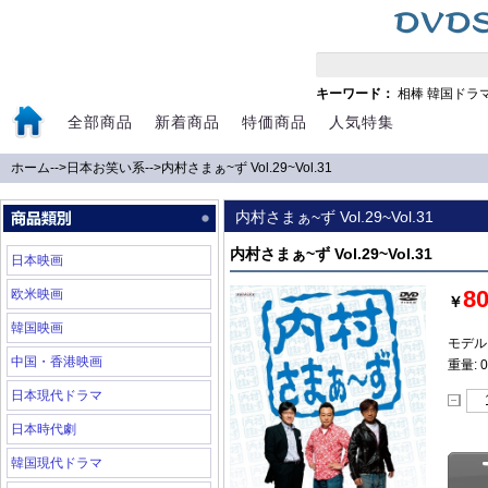
キーワード：
相棒
韓国ドラ
全部商品
新着商品
特価商品
人気特集
ホーム
-->
日本お笑い系
-->
内村さまぁ~ず Vol.29~Vol.31
内村さまぁ~ず Vol.29~Vol.31
内村さまぁ~ず Vol.29~Vol.31
日本映画
8
欧米映画
￥
韓国映画
モデル:
中国・香港映画
重量: 0
日本現代ドラマ
日本時代劇
韓国現代ドラマ