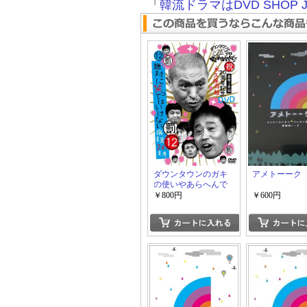
「
韓流ドラマはDVD SHOP J
ダウンタウンのガキ
アメトーーク
の使いやあらへんで
12
￥800円
￥600円