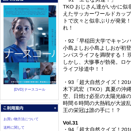
TKO おじさん達がいかに
えたサッカーワールドカッ
トで次々と似非ぶりが発覚
れ！
・92「早稲田大学でキャン
小島よしお小島よしおが初
ンパスライフを満喫する！ 
しかし、大惨事が勃発。ロ
ライフ珍道中！！
・93「超大自然クイズ！201
木下武宏（TKO）真夏の沖
[DVD] ナースコール
空、日焼け必至の太陽光線
時間６時間の大熱戦が大波乱
王の栄冠は誰の手に！？
お買い物方法について
Vol.31
送料に関して
・94「超大自然クイズ！201