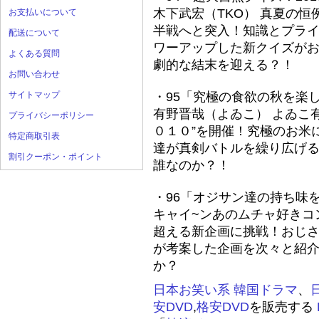
木下武宏（TKO） 真夏の恒
お支払いについて
半戦へと突入！知識とプラ
配送について
ワーアップした新クイズがお
よくある質問
劇的な結末を迎える？！
お問い合わせ
サイトマップ
・95「究極の食欲の秋を楽し
有野晋哉（よゐこ） よゐこ
プライバシーポリシー
０１０”を開催！究極のお米
特定商取引表
達が真剣バトルを繰り広げる
割引クーポン・ポイント
誰なのか？！
・96「オジサン達の持ち味
キャイ~ンあのムチャ好きコ
超える新企画に挑戦！おじ
が考案した企画を次々と紹介
か？
日本お笑い系
韓国ドラマ
、
安DVD
,
格安DVD
を販売する