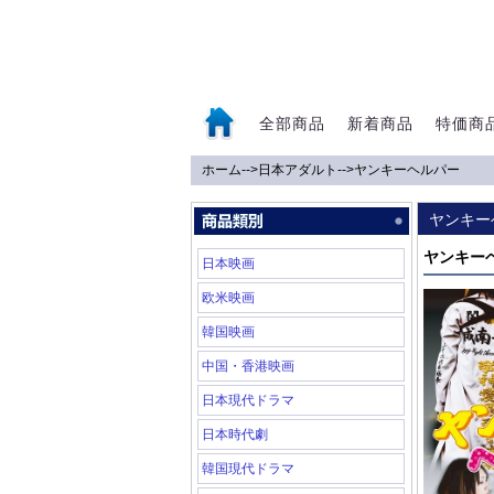
全部商品
新着商品
特価商
ホーム
-->
日本アダルト
-->
ヤンキーヘルパー
0
ヤンキー
ヤンキー
日本映画
欧米映画
韓国映画
中国・香港映画
日本現代ドラマ
日本時代劇
韓国現代ドラマ