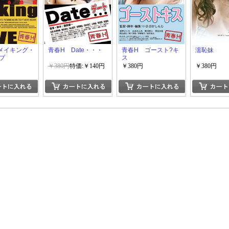
メイキング・
青春H Date・・・
青春H ゴースト?キ
濡恥妹
ブ
ス
￥380円
特価:￥140円
￥380円
￥380円