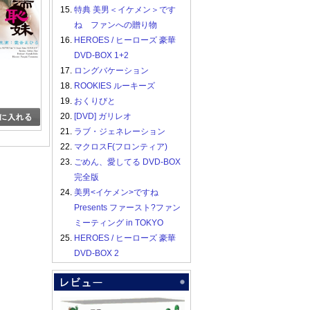
15.
特典 美男＜イケメン＞です
ね ファンへの贈り物
16.
HEROES / ヒーローズ 豪華
DVD-BOX 1+2
17.
ロングバケーション
18.
ROOKIES ルーキーズ
19.
おくりびと
20.
[DVD] ガリレオ
21.
ラブ・ジェネレーション
22.
マクロスF(フロンティア)
23.
ごめん、愛してる DVD-BOX
完全版
24.
美男<イケメン>ですね
Presents ファースト?ファン
ミーティング in TOKYO
25.
HEROES / ヒーローズ 豪華
DVD-BOX 2