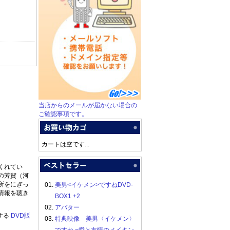
当店からのメールが届かない場合の
ご確認事項です。
カートは空です...
くれてい
の芳賀（河
所をにぎっ
01.
美男<イケメン>ですねDVD-
情報を聴き
BOX1 +2
02.
アバター
する
DVD販
03.
特典映像 美男〈イケメン〉