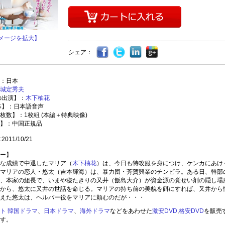
メージを拡大】
シェア：
：日本
城定秀夫
の出演】：
木下柚花
幕】：日本語音声
枚数】：1枚組 (本編＋特典映像)
】：中国正規品
011/10/21
ー】
な成績で中退したマリア（
木下柚花
）は、今日も特攻服を身につけ、ケンカにあけ
マリアの恋人・悠太（吉本輝海）は、暴力団・芳賀興業のチンピラ。ある日、幹部
、本家の組長で、いまや寝たきりの又井（飯島大介）が資金源の覚せい剤の隠し場
から、悠太に又井の世話を命じる。マリアの持ち前の美貌を餌にすれば、又井から
えた悠太は、ヘルパー役をマリアに頼むのだが・・・
ト
韓国ドラマ
、
日本ドラマ
、
海外ドラマ
などをあわせた
激安DVD
,
格安DVD
を販売
す。