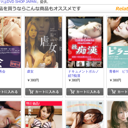
はDVD SHOP JAPAN
」提供。
再会
虐女
ドキュメントポルノ
青春H ピ
続?痴漢
￥380円
￥380円
￥380円