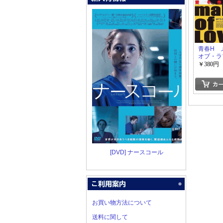
青春H 
オブ・ラ
￥380円
[DVD] ナースコール
お買い物方法について
送料に関して