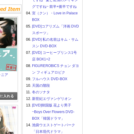
ですね ~愛と友情のメイキン
グですね~ 前半+後半ですね
04.
宮（クン）・Love in Palace
BOX
05.
[DVD]コアリズム「洋画 DVD
スポーツ」
06.
[DVD] 私の名前はキム・サム
スン DVD-BOX
07.
[DVD] コーヒープリンス1号
店 BOX1+2
08.
FIGUREROBICS チョン ダヨ
ン フィギュアロビク
ラニア
09.
フルハウス DVD-BOX
10.
天国の階段
11.
冬のソナタ
12.
新世紀エヴァンゲリオン
13.
[DVD]韓国版 花より男子
~Boys Over Flowers DVD-
BOX「韓国ドラマ」
14.
池袋ウエストゲートパーク
「日本現代ドラマ」