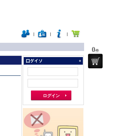
|
|
|
0
件