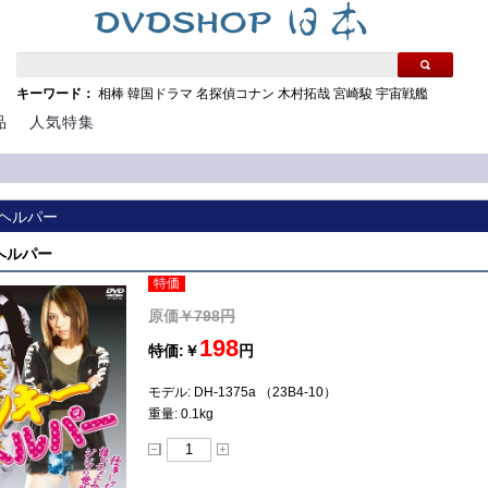
キーワード：
相棒
韓国ドラマ
名探偵コナン
木村拓哉
宮崎駿
宇宙戦艦
品
人気特集
ヘルパー
ヘルパー
特価
原価
￥798円
198
特価:￥
円
モデル: DH-1375a （23B4-10）
重量: 0.1kg