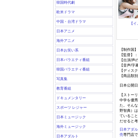
韓国時代劇
欧米ドラマ
中国・台湾ドラマ
【イ
日本アニメ
海外アニメ
【制作国】
日本お笑い系
【監督】：
日本バラエティ番組
【出演/声
【音声/字
韓国バラエティ番組
【ディスク
【商品類別
写真集
日本公開日:2
教育番組
【ストーリ
ドキュメンタリー
中学を優秀
た。そんな
スポーツ レジャー
野智典）は
ていること
日本ミュージック
だせると考
海外ミュージック
日本アダル
売
専門店で
日本アダルト