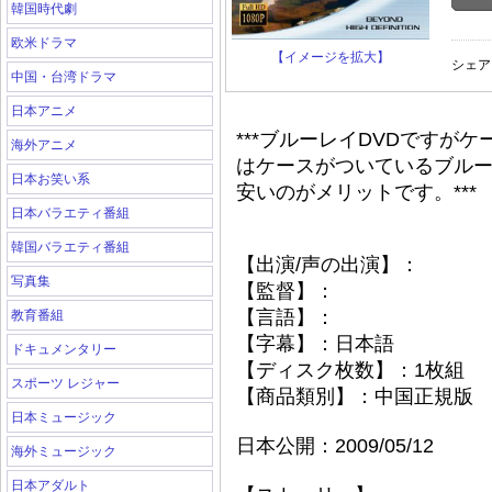
韓国時代劇
欧米ドラマ
【イメージを拡大】
シェア
中国・台湾ドラマ
日本アニメ
***ブルーレイDVDですが
海外アニメ
はケースがついているブルー
日本お笑い系
安いのがメリットです。***
日本バラエティ番組
韓国バラエティ番組
【出演/声の出演】：
写真集
【監督】：
【言語】：
教育番組
【字幕】：日本語
ドキュメンタリー
【ディスク枚数】：1枚組
スポーツ レジャー
【商品類別】：中国正規版
日本ミュージック
日本公開：2009/05/12
海外ミュージック
日本アダルト