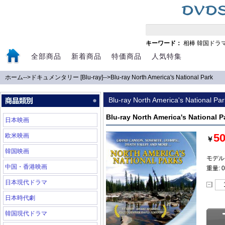
キーワード：
相棒
韓国ドラ
全部商品
新着商品
特価商品
人気特集
ホーム
-->
ドキュメンタリー [Blu-ray]
-->
Blu-ray North America's National Park
Blu-ray North America's National Par
Blu-ray North America's National P
日本映画
5
欧米映画
￥
韓国映画
モデル:
中国・香港映画
重量: 0
日本現代ドラマ
日本時代劇
韓国現代ドラマ