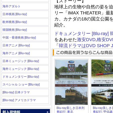
【ストーリー】
地球上の生物や自然の姿を
海外アダルト
リー「IMAX THEATE
日本映画 [Blu-ray]
カ、カナダの18の国立公園
欧米映画 [Blu-ray]
紹介。
韓国映画 [Blu-ray]
ドキュメンタリー [Blu-ray]
中国・香港映画 [Blu-ray]
をあわせた
激安DVD
,
格安DV
「
韓流ドラマはDVD SHOP J
日本アニメ [Blu-ray]
海外アニメ [Blu-ray]
日本ミュージック [Blu-ray]
海外ミュージック [Blu-ray]
ドキュメンタリー [Blu-ray]
スペシャル ショー [Blu-ray]
[Blu-ray] 日本ドラマ
[Blu-ray] アメリカドラマ
Blu-ray美しき日本列
Blu-ray美し
車紀行: 東北
車紀行: 甲信越