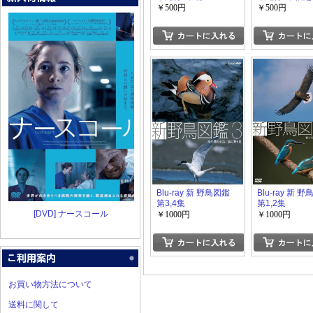
￥500円
￥500円
Blu-ray 新 野鳥図鑑
Blu-ray 新 
第3,4集
第1,2集
[DVD] ナースコール
￥1000円
￥1000円
お買い物方法について
送料に関して