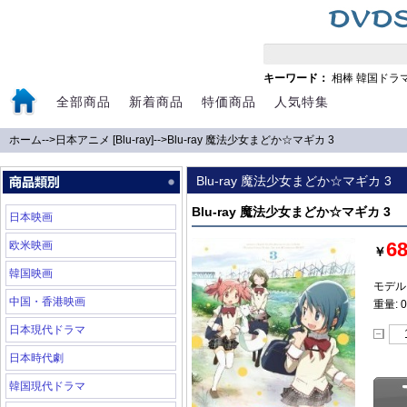
キーワード：
相棒
韓国ドラ
全部商品
新着商品
特価商品
人気特集
ホーム
-->
日本アニメ [Blu-ray]
-->
Blu-ray 魔法少女まどか☆マギカ 3
Blu-ray 魔法少女まどか☆マギカ 3
Blu-ray 魔法少女まどか☆マギカ 3
日本映画
6
欧米映画
￥
韓国映画
モデル:
中国・香港映画
重量: 0
日本現代ドラマ
日本時代劇
韓国現代ドラマ