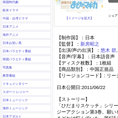
韓国時代劇
欧米ドラマ
シェア
【イメージを拡大】
中国・台湾ドラマ
日本アニメ
海外アニメ
【制作国】：日本
日本お笑い系
【監督】：
新房昭之
【出演/声の出演】：
悠木
碧
日本バラエティ番組
【音声/字幕】：日本語音声
韓国バラエティ番組
【ディスク枚数】：1枚組
写真集
【商品類別】：中国正規品
【リージョンコード】: リ
教育番組
ドキュメンタリー
日本公開日:2011/06/22
スポーツ レジャー
【ストーリー】
日本ミュージック
「ひだまりスケッチ」シリ
海外ミュージック
ジーアクション第3巻。願い
日本アダルト