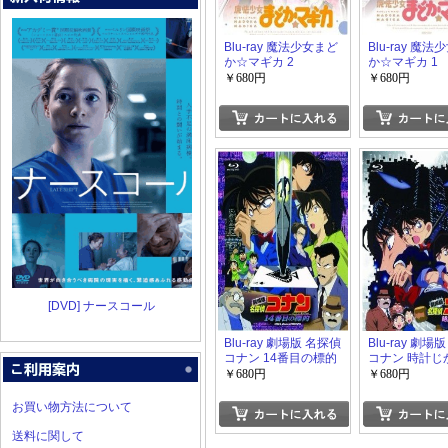
Blu-ray 魔法少女まど
Blu-ray 魔
か☆マギカ 2
か☆マギカ 1
￥680円
￥680円
[DVD] ナースコール
Blu-ray 劇場版 名探偵
Blu-ray 劇場
コナン 14番目の標的
コナン 時計じ
摩天楼
￥680円
￥680円
お買い物方法について
送料に関して