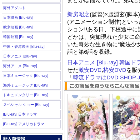
まどかは悩んでいた。第5話
海外アダルト
新房昭之
(監督)×虚淵玄(脚
日本映画 [Blu-ray]
(アニメーション制作)とい
欧米映画 [Blu-ray]
ション!!ある日、下校途中
どかは、突如現れた少女に
韓国映画 [Blu-ray]
いた奇妙な生き物に“魔法少
中国・香港映画 [Blu-ray]
話と第6話を収録。
日本アニメ [Blu-ray]
日本アニメ [Blu-ray]
韓国ド
海外アニメ [Blu-ray]
せた
激安DVD
,
格安DVD
を販
日本ミュージック [Blu-ray]
「
韓流ドラマはDVD SHOP J
海外ミュージック [Blu-ray]
ドキュメンタリー [Blu-ray]
スペシャル ショー [Blu-ray]
[Blu-ray] 日本ドラマ
[Blu-ray] アメリカドラマ