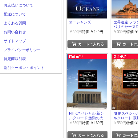
お支払いについて
配送について
オーシャンズ
世界遺産 フラ
よくある質問
パリのセーヌ河
ン?サン?ミッ
￥550円
特価:￥140円
￥550円
特価:￥
お問い合わせ
とその湾
サイトマップ
プライバシーポリシー
特定商取引表
割引クーポン・ポイント
NHKスペシャル 新シ
NHKスペシャ
ルクロード 激動の大
ルクロード 激
地をゆく 特別編 第6
地をゆく 特別編
￥550円
特価:￥180円
￥550円
特価:￥
集 トルコ横断1800キ
集 オアシスの
ロ
し