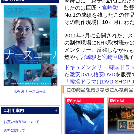
を舞台に、親子2世代にわた
したのは巨匠・
宮崎駿
。監
No.1の成績を残したこの
その制作現場に10ヶ月にわ
2011年7月に公開された
の制作現場にNHK取材班が
メンタリー。反発しながら
燃やす
宮崎駿
と
宮崎吾朗
親
ドキュメンタリー
韓国ドラ
た
激安DVD
,
格安DVD
を販売
「
韓流ドラマはDVD SHOP J
[DVD] ナースコール
お買い物方法について
送料に関して