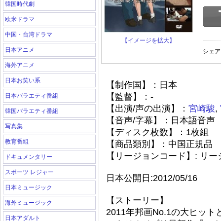
韓国時代劇
欧米ドラマ
中国・台湾ドラマ
【イメージを拡大】
日本アニメ
シェア
海外アニメ
日本お笑い系
【制作国】：日本
【監督】：-
日本バラエティ番組
【出演/声の出演】：
宮崎駿
,
韓国バラエティ番組
【音声/字幕】：日本語音声
写真集
【ディスク枚数】：1枚組
教育番組
【商品類別】：中国正規品
【リージョンコード】: リ
ドキュメンタリー
スポーツ レジャー
日本公開日:2012/05/16
日本ミュージック
【ストーリー】
海外ミュージック
2011年邦画No.1の大ヒッ
日本アダルト