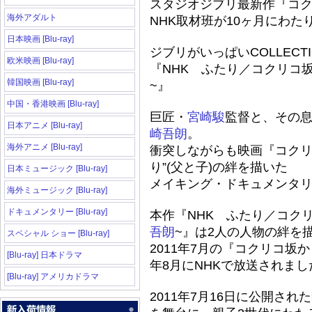
スタジオジブリ最新作『コ
海外アダルト
NHK取材班が10ヶ月にわ
日本映画 [Blu-ray]
ジブリがいっぱいCOLLECT
欧米映画 [Blu-ray]
『NHK ふたり／コクリコ坂
韓国映画 [Blu-ray]
~』
中国・香港映画 [Blu-ray]
巨匠・
宮崎駿
監督と、その
日本アニメ [Blu-ray]
崎吾朗
。
海外アニメ [Blu-ray]
衝突しながらも映画『コクリ
り”(父と子)の絆を描いた
日本ミュージック [Blu-ray]
メイキング・ドキュメンタ
海外ミュージック [Blu-ray]
ドキュメンタリー [Blu-ray]
本作『NHK ふたり／コクリ
吾朗
~』は2人の人物の絆を
スペシャル ショー [Blu-ray]
2011年7月の『コクリコ坂
[Blu-ray] 日本ドラマ
年8月にNHKで放送されまし
[Blu-ray] アメリカドラマ
2011年7月16日に公開さ