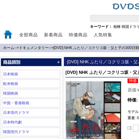
キーワード：
相棒
韓国ドラ
全部商品
新着商品
特価商品
人気特集
ホーム
-->
ドキュメンタリー
-->
[DVD] NHK ふたり／コクリコ坂・父と子の300日
[DVD] NHK ふたり／コクリコ坂・
[DVD] NHK ふたり／コクリコ坂・
日本映画
特価
欧米映画
原価
韓国映画
特価:
中国・香港映画
モデル:
日本現代ドラマ
重量: 0
日本時代劇
韓国現代ドラマ