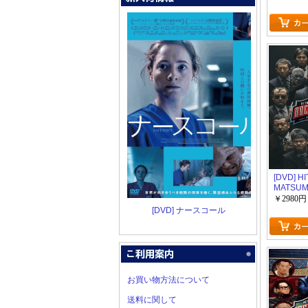
タル シ
[DVD] H
MATSU
Presen
￥2980円
タル シ
[DVD] ナースコール
お買い物方法について
送料に関して