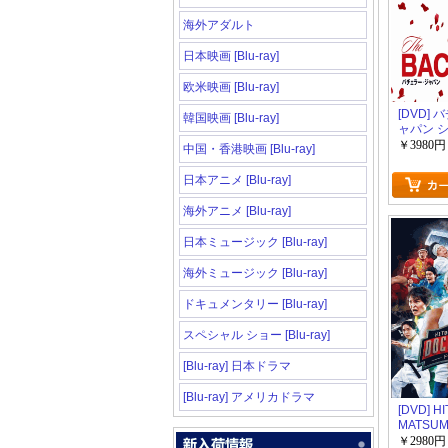
海外アダルト
日本映画 [Blu-ray]
欧米映画 [Blu-ray]
[DVD]
韓国映画 [Blu-ray]
ャパン 
￥3980円
中国・香港映画 [Blu-ray]
日本アニメ [Blu-ray]
海外アニメ [Blu-ray]
日本ミュージック [Blu-ray]
海外ミュージック [Blu-ray]
ドキュメンタリー [Blu-ray]
スペシャル ショー [Blu-ray]
[Blu-ray] 日本ドラマ
[Blu-ray] アメリカドラマ
[DVD] H
MATSU
Presen
￥2980円