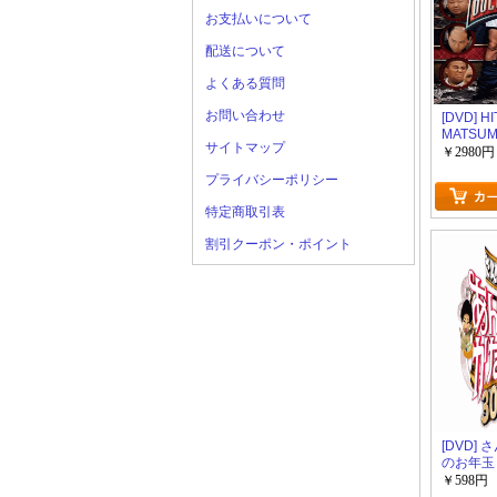
お支払いについて
配送について
よくある質問
お問い合わせ
[DVD] H
MATSU
サイトマップ
Presen
￥2980円
タル シ
プライバシーポリシー
特定商取引表
割引クーポン・ポイント
[DVD]
のお年玉
夢をかな
￥598円
SP2024