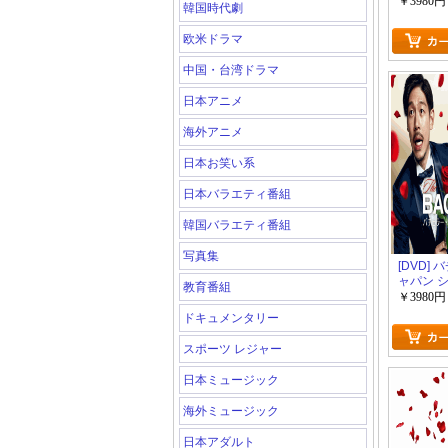
￥3980円
韓国時代劇
欧米ドラマ
中国・台湾ドラマ
日本アニメ
海外アニメ
日本お笑い系
日本バラエティ番組
韓国バラエティ番組
写真集
[DVD]
ャパン 
教育番組
￥3980円
ドキュメンタリー
スポーツ レジャー
日本ミュージック
海外ミュージック
日本アダルト