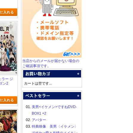
当店からのメールが届かない場合の
ご確認事項です。
チェラー ジ
ズン2
カートは空です...
01.
美男<イケメン>ですねDVD-
BOX1 +2
02.
アバター
03.
特典映像 美男〈イケメン〉