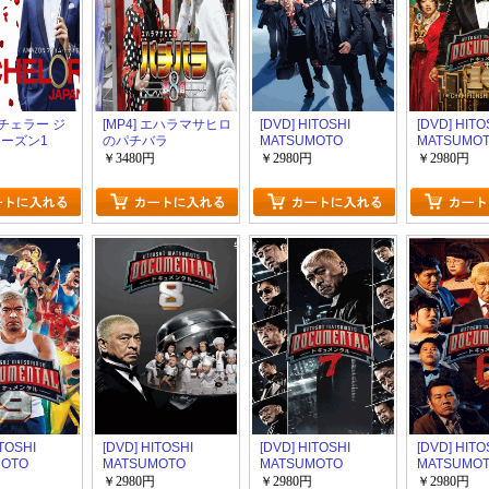
 バチェラー ジ
[MP4] エハラマサヒロ
[DVD] HITOSHI
[DVD] HITO
シーズン1
のパチバラ
MATSUMOTO
MATSUMO
8（31.89）
Presents ドキュメン
Presents
￥3480円
￥2980円
￥2980円
タル シーズン11
タル シーズ
ITOSHI
[DVD] HITOSHI
[DVD] HITOSHI
[DVD] HITO
MOTO
MATSUMOTO
MATSUMOTO
MATSUMO
ts ドキュメン
Presents ドキュメン
Presents ドキュメン
Presents
￥2980円
￥2980円
￥2980円