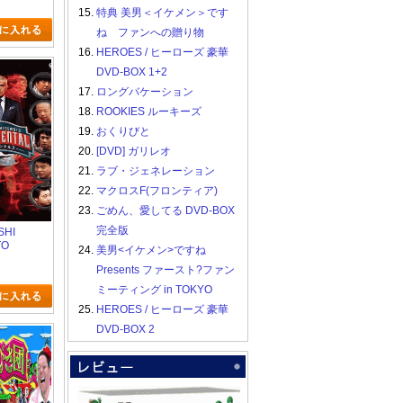
ン6
15.
特典 美男＜イケメン＞です
ね ファンへの贈り物
16.
HEROES / ヒーローズ 豪華
DVD-BOX 1+2
17.
ロングバケーション
18.
ROOKIES ルーキーズ
19.
おくりびと
20.
[DVD] ガリレオ
21.
ラブ・ジェネレーション
22.
マクロスF(フロンティア)
23.
ごめん、愛してる DVD-BOX
完全版
SHI
TO
24.
美男<イケメン>ですね
 ドキュメン
Presents ファースト?ファン
ン2
ミーティング in TOKYO
25.
HEROES / ヒーローズ 豪華
DVD-BOX 2