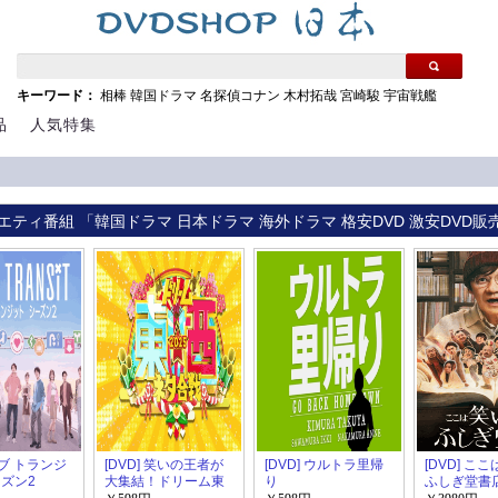
キーワード：
相棒
韓国ドラマ
名探偵コナン
木村拓哉
宮崎駿
宇宙戦艦
品
人気特集
エティ番組 「韓国ドラマ 日本ドラマ 海外ドラマ 格安DVD 激安DVD販
 ラブ トランジ
[DVD] 笑いの王者が
[DVD] ウルトラ里帰
[DVD] こ
ーズン2
大集結！ドリーム東
り
ふしぎ堂書