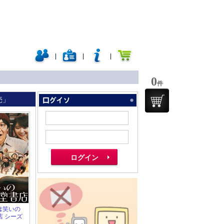
|
|
|
0
件
売」
こは笑いの
店 シーズ