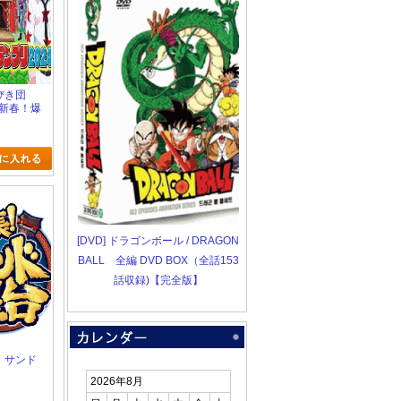
らびき団
〜新春！爆
ランプリ
SP〜
[DVD] ドラゴンボール / DRAGON
BALL 全編 DVD BOX（全話153
話収録)【完全版】
張！サンド
2026年8月