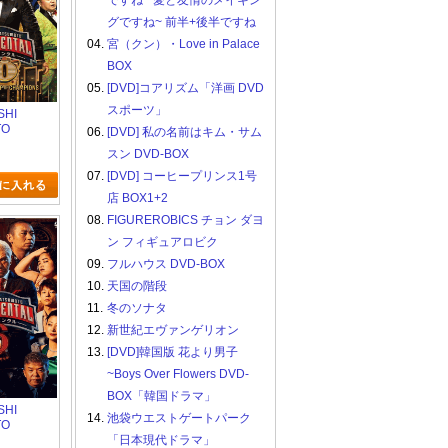
ですね ~愛と友情のメイキン
グですね~ 前半+後半ですね
04.
宮（クン）・Love in Palace
BOX
05.
[DVD]コアリズム「洋画 DVD
スポーツ」
SHI
TO
06.
[DVD] 私の名前はキム・サム
 ドキュメン
スン DVD-BOX
ン10
07.
[DVD] コーヒープリンス1号
店 BOX1+2
08.
FIGUREROBICS チョン ダヨ
ン フィギュアロビク
09.
フルハウス DVD-BOX
10.
天国の階段
11.
冬のソナタ
12.
新世紀エヴァンゲリオン
13.
[DVD]韓国版 花より男子
~Boys Over Flowers DVD-
BOX「韓国ドラマ」
SHI
14.
池袋ウエストゲートパーク
TO
 ドキュメン
「日本現代ドラマ」