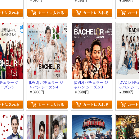
西ネタ合戦2025
ン1
￥598円
￥598円
￥3980円
 バチェラー ジ
[DVD] バチェラー ジ
[DVD] バチェラー ジ
[DVD] バ
シーズン5
ャパン シーズン4
ャパン シーズン3
ャパン シー
￥3980円
￥3980円
￥3980円