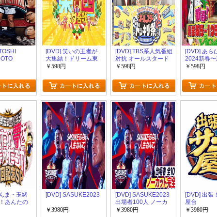
ITOSHI
[DVD] 笑いの王者が
[DVD] TBS系人気番組
[DVD] あ
MOTO
大集結！ドリーム東
対抗 オールスタード
2024新春
ts ドキュメン
西ネタ合戦2024
ッキリ祭
笑あら−1グ
￥598円
￥598円
￥598円
ーズン1
2024 1時間
 さんま・玉緒
[DVD] SASUKE2023
[DVD] SASUKE2023
[DVD] 出
！あんたの
出場者100人 ノーカ
屋台
えたろか
ット完全版
￥3980円
￥3980円
￥3980円
 第30回記念