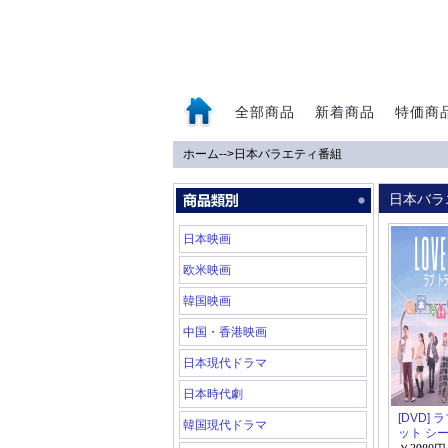
全部商品
新着商品
特価商
ホーム
-->
日本バラエティ番組
0
日本バラ
日本映画
欧米映画
韓国映画
中国・香港映画
日本現代ドラマ
日本時代劇
[DVD]
韓国現代ドラマ
ット シ