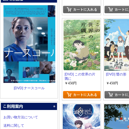
[DVD] この世界の片
[DVD] 聲の形
隅に
￥450円
￥450円
[DVD] ナースコール
お買い物方法について
送料に関して