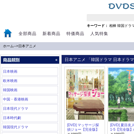
キーワード：
相棒
韓国ドラ
全部商品
新着商品
特価商品
人気特集
ホーム
-->
日本アニメ
日本アニメ 「韓国ドラマ 日本ドラマ 
日本映画
欧米映画
韓国映画
中国・香港映画
日本現代ドラマ
日本時代劇
[DVD] マッサージ探
[DVD] 夏目友
韓国現代ドラマ
偵ジョー【完全版】
1-5【完全版】