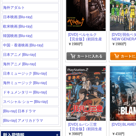
海外アダルト
日本映画 [Blu-ray]
欧米映画 [Blu-ray]
[DVD] ベルセルク
[DVD] 弱虫ペ
韓国映画 [Blu-ray]
【完全版】(初回生産
NEW GENERA
限定版)
Vol.1-9【完
￥1980円
￥1980円
中国・香港映画 [Blu-ray]
回生産限定版)
日本アニメ [Blu-ray]
海外アニメ [Blu-ray]
日本ミュージック [Blu-ray]
海外ミュージック [Blu-ray]
ドキュメンタリー [Blu-ray]
スペシャル ショー [Blu-ray]
[Blu-ray] 日本ドラマ
[Blu-ray] アメリカドラマ
[DVD] ルパン三世
[DVD] BLAME!
【完全版】(初回生産
限定版)
￥3980円
￥450円