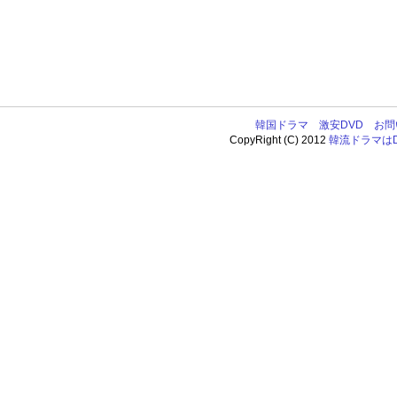
韓国ドラマ
激安DVD
お問
CopyRight (C) 2012
韓流ドラマはDV