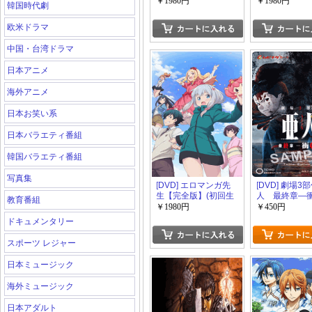
(初回生産限定版)
産限定版)
￥1980円
￥1980円
韓国時代劇
欧米ドラマ
中国・台湾ドラマ
日本アニメ
海外アニメ
日本お笑い系
日本バラエティ番組
韓国バラエティ番組
写真集
[DVD] エロマンガ先
[DVD] 劇場3
生【完全版】(初回生
人 最終章―
教育番組
産限定版)
￥1980円
￥450円
ドキュメンタリー
スポーツ レジャー
日本ミュージック
海外ミュージック
日本アダルト