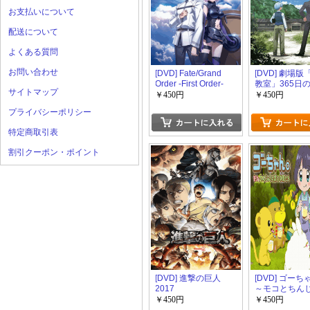
お支払いについて
配送について
よくある質問
お問い合わせ
[DVD] Fate/Grand
[DVD] 劇場
Order -First Order-
教室」365日
サイトマップ
￥450円
￥450円
プライバシーポリシー
特定商取引表
割引クーポン・ポイント
[DVD] 進撃の巨人
[DVD] ゴー
2017
～モコとちん
の森の仲間た
￥450円
￥450円