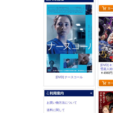
[DVD]
璧超人始
￥4980円
[DVD] ナースコール
お買い物方法について
送料に関して