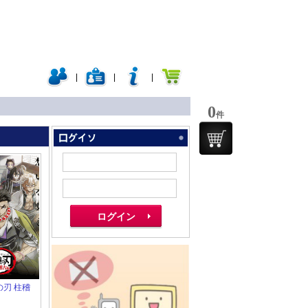
|
|
|
0
件
滅の刃 柱稽