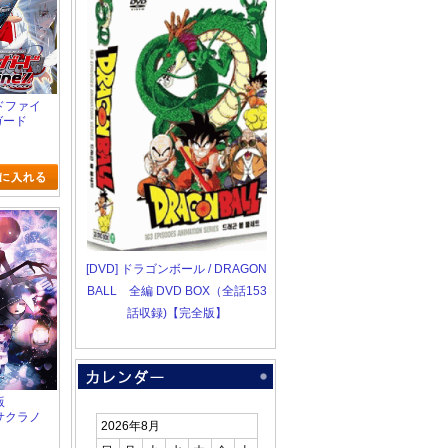
ードファイ
ガード
ason1
[DVD] ドラゴンボール / DRAGON
BALL 全編 DVD BOX（全話153
話収録)【完全版】
版
 サクラノ
2026年8月
なたの奏で
も響く