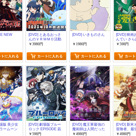
HE NEW
[DVD] とあるおっさ
[DVD] いきものさん
[DVD] 映
んのＶＲＭＭＯ活動
んてい さ
記
相棒(おしり
￥3980円
￥1980円
￥598円
 劇場版 美少女
[DVD] 劇場版ブルー
[DVD] 魔王軍最強の
[DVD] 新
ラームーン
ロック EPISODE 凪
魔術師は人間だった
冒険者、最
s 前編+後編
ィに死ぬほ
￥598円
￥4980円
￥4980円