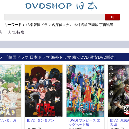
キーワード：
相棒
韓国ドラマ
名探偵コナン
木村拓哉
宮崎駿
宇宙戦艦
品
人気特集
メ 「韓国ドラマ 日本ドラマ 海外ドラマ 格安DVD 激安DVD販売」
 ただいま、お
[DVD] ダンダダン
[DVD] ワンピース エ
[DVD] 鬼
ッグヘッド編
古編