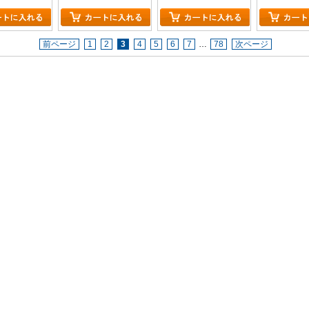
－」
前ページ
1
2
3
4
5
6
7
…
78
次ページ