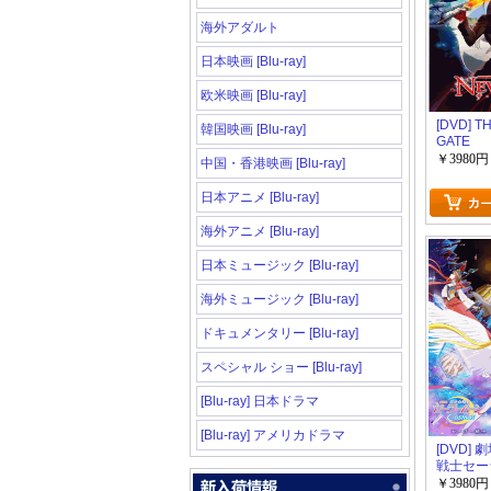
海外アダルト
日本映画 [Blu-ray]
欧米映画 [Blu-ray]
[DVD] T
韓国映画 [Blu-ray]
GATE
￥3980円
中国・香港映画 [Blu-ray]
日本アニメ [Blu-ray]
海外アニメ [Blu-ray]
日本ミュージック [Blu-ray]
海外ミュージック [Blu-ray]
ドキュメンタリー [Blu-ray]
スペシャル ショー [Blu-ray]
[Blu-ray] 日本ドラマ
[Blu-ray] アメリカドラマ
[DVD]
戦士セー
Cosmo
￥3980円