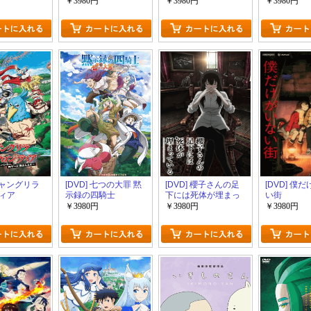
￥3980円
￥3980円
￥3980円
 シャングリラ
[DVD] 七つの大罪 黙
[DVD] 櫻子さんの足
[DVD] 僕
ィア
示録の四騎士
下には死体が埋まっ
い街
ている
￥3980円
￥3980円
￥3980円