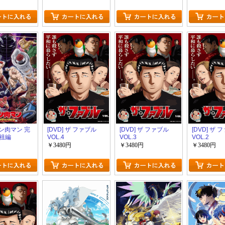
れて無敵に
 キン肉マン 完
[DVD] ザ ファブル
[DVD] ザ ファブル
[DVD] ザ 
祖編
VOL.4
VOL.3
VOL.2
￥3480円
￥3480円
￥3480円