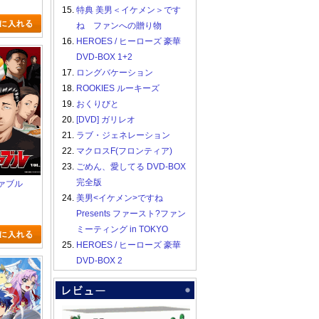
なる。
15.
特典 美男＜イケメン＞です
ね ファンへの贈り物
16.
HEROES / ヒーローズ 豪華
DVD-BOX 1+2
17.
ロングバケーション
18.
ROOKIES ルーキーズ
19.
おくりびと
20.
[DVD] ガリレオ
21.
ラブ・ジェネレーション
22.
マクロスF(フロンティア)
23.
ごめん、愛してる DVD-BOX
完全版
ファブル
24.
美男<イケメン>ですね
Presents ファースト?ファン
ミーティング in TOKYO
25.
HEROES / ヒーローズ 豪華
DVD-BOX 2