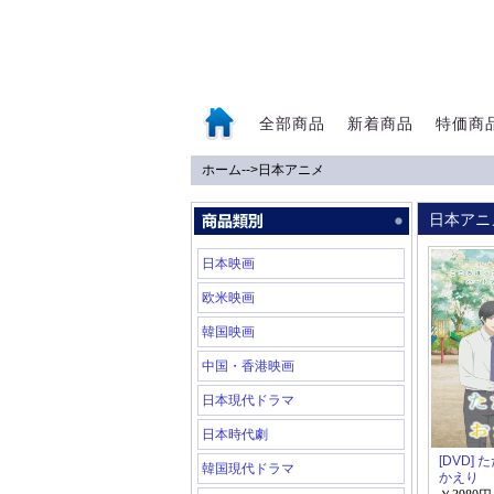
全部商品
新着商品
特価商
ホーム
-->
日本アニメ
0
日本アニ
日本映画
欧米映画
韓国映画
中国・香港映画
日本現代ドラマ
日本時代劇
[DVD]
韓国現代ドラマ
かえり