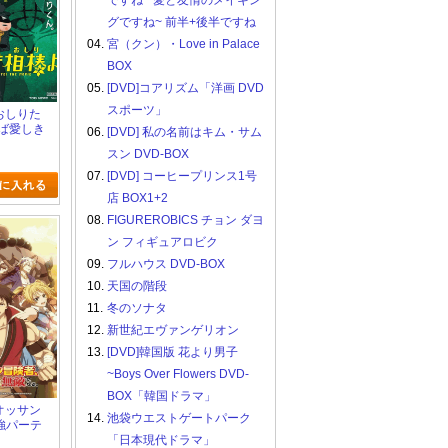
ですね ~愛と友情のメイキン
グですね~ 前半+後半ですね
04.
宮（クン）・Love in Palace
BOX
05.
[DVD]コアリズム「洋画 DVD
スポーツ」
画おしりた
らば愛しき
06.
[DVD] 私の名前はキム・サム
)よ
スン DVD-BOX
07.
[DVD] コーヒープリンス1号
店 BOX1+2
08.
FIGUREROBICS チョン ダヨ
ン フィギュアロビク
09.
フルハウス DVD-BOX
10.
天国の階段
11.
冬のソナタ
12.
新世紀エヴァンゲリオン
13.
[DVD]韓国版 花より男子
~Boys Over Flowers DVD-
BOX「韓国ドラマ」
米オッサン
14.
池袋ウエストゲートパーク
強パーテ
ど鍛えら
「日本現代ドラマ」