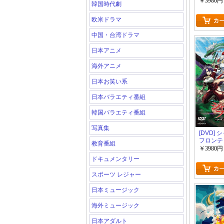
￥3980円
韓国時代劇
欧米ドラマ
中国・台湾ドラマ
日本アニメ
海外アニメ
日本お笑い系
日本バラエティ番組
韓国バラエティ番組
写真集
[DVD]
フロンテ
教育番組
￥3980円
ドキュメンタリー
スポーツ レジャー
日本ミュージック
海外ミュージック
日本アダルト