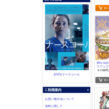
IMPACT
[Blu-ray
ラフェス'
NATIONA
￥1180円
2013
[DVD] ナースコール
お買い物方法について
送料に関して