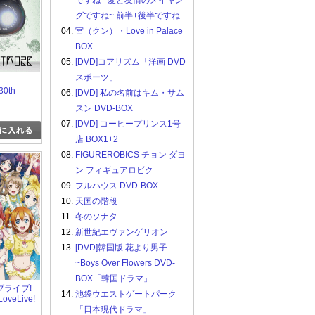
ですね ~愛と友情のメイキン
グですね~ 前半+後半ですね
04.
宮（クン）・Love in Palace
BOX
05.
[DVD]コアリズム「洋画 DVD
スポーツ」
0th
06.
[DVD] 私の名前はキム・サム
eginning
スン DVD-BOX
07.
[DVD] コーヒープリンス1号
店 BOX1+2
08.
FIGUREROBICS チョン ダヨ
ン フィギュアロビク
09.
フルハウス DVD-BOX
10.
天国の階段
11.
冬のソナタ
12.
新世紀エヴァンゲリオン
13.
[DVD]韓国版 花より男子
~Boys Over Flowers DVD-
BOX「韓国ドラマ」
 ラブライブ!
14.
池袋ウエストゲートパーク
oveLive!
LESS
「日本現代ドラマ」