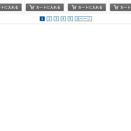
1
2
3
4
5
次ページ