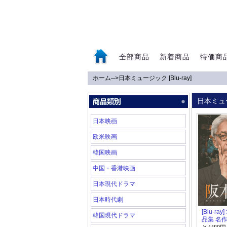
全部商品
新着商品
特価商
ホーム
-->
日本ミュージック [Blu-ray]
0
日本ミュー
日本映画
欧米映画
韓国映画
中国・香港映画
日本現代ドラマ
日本時代劇
[Blu-ra
韓国現代ドラマ
品集 名