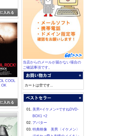
旅をさせ
道海浜公園
当店からのメールが届かない場合の
ご確認事項です。
FOOL COOL
 OK
カートは空です...
TARY
01.
美男<イケメン>ですねDVD-
BOX1 +2
02.
アバター
03.
特典映像 美男〈イケメン〉