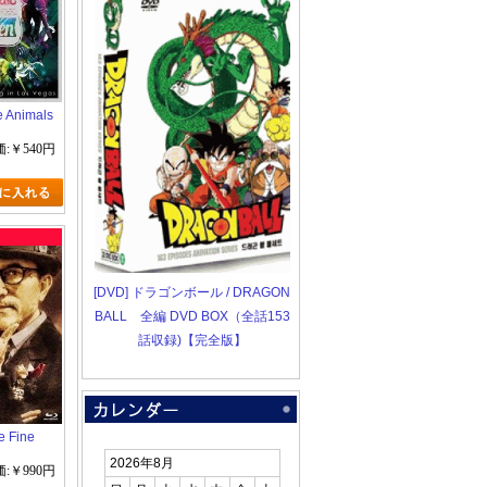
e Animals
:￥540円
[DVD] ドラゴンボール / DRAGON
BALL 全編 DVD BOX（全話153
話収録)【完全版】
e Fine
2026年8月
 Live~
:￥990円