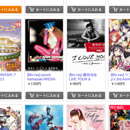
」
PARADE~
] ARASHI ア
[Blu-ray] ayumi
[Blu-ray] 桑田佳祐
[Blu-ray]
13
hamasaki ARENA
LIVE TOUR &
μ’s 3rd Anni
L STADIUM
TOUR 2009 A(ロゴ)
DOCUMENT FILM「I
LoveLive!
￥1180円
￥980円
￥1180円
~NEXT LEVEL~
LOVE YOU -now &
forever-」 特典