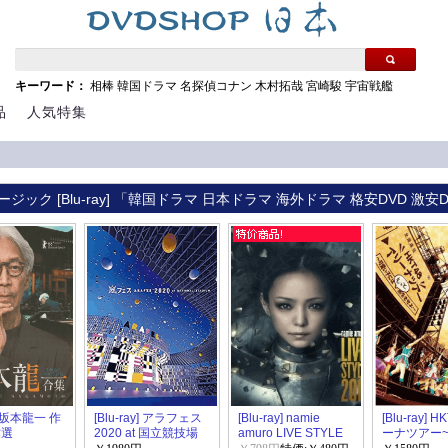
キーワード：
相棒
韓国ドラマ
名探偵コナン
木村拓哉
宮崎駿
宇宙戦艦
品
人気特集
ジック [Blu-ray] 「韓国ドラマ 日本ドラマ 海外ドラマ 格安DVD 激安
y] 坂本龍一 作
[Blu-ray] アラフェス
[Blu-ray] namie
[Blu-ray] 
作選
2020 at 国立競技場
amuro LIVE STYLE
ーナツアー