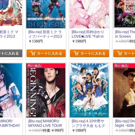
y] 初音ミク マ
[Blu-ray] 初音ミク ラ
[Blu-ray] 田村ゆかり
[Blu-ray] Th
イ2013
イブパーティー2013
LOVE■LIVE *Fall in
in Screen
in Kansai (ミクパ♪)
Love*
￥1580円
￥1980円
￥1080円
特価
] MINORI
[Blu-ray] MAMORU
[Blu-ray] 4.10中野サ
[Blu-ray] On
A BIRTHDAY
MIYANO LIVE TOUR
ンプラザ大会 ももク
Night ~60th
12
2012-
ロ春の一大事~眩しさ
Anniversary
￥1980円
特価:￥990円
￥1980円
￥1980円
特価
13~BEGINNING!~
の中に君がいた~