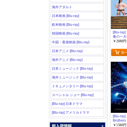
海外アダルト
日本映画 [Blu-ray]
欧米映画 [Blu-ray]
[Blu-ra
韓国映画 [Blu-ray]
春の一大事
競技場大会
￥2680円
中国・香港映画 [Blu-ray]
ENDING
ADVEN
日本アニメ [Blu-ray]
こうへ~」D
海外アニメ [Blu-ray]
日本ミュージック [Blu-ray]
海外ミュージック [Blu-ray]
ドキュメンタリー [Blu-ray]
スペシャル ショー [Blu-ray]
[Blu-ray] 日本ドラマ
[Blu-ray] アメリカドラマ
[Blu-ray
Brothers
2014「B
￥1580円