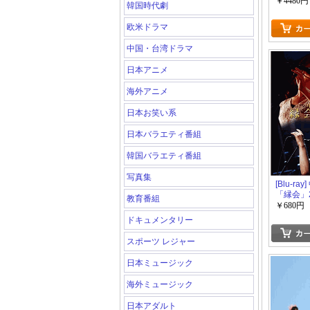
￥4480円
韓国時代劇
欧米ドラマ
中国・台湾ドラマ
日本アニメ
海外アニメ
日本お笑い系
日本バラエティ番組
韓国バラエティ番組
写真集
[Blu-ra
「縁会」2
教育番組
￥680円
ドキュメンタリー
スポーツ レジャー
日本ミュージック
海外ミュージック
日本アダルト