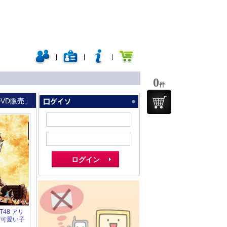
|
|
|
0
件
DVD販売」
HKT48 アリ
~可愛い子