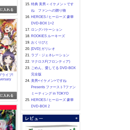
15.
特典 美男＜イケメン＞です
ね ファンへの贈り物
16.
HEROES / ヒーローズ 豪華
DVD-BOX 1+2
17.
ロングバケーション
18.
ROOKIES ルーキーズ
19.
おくりびと
20.
[DVD] ガリレオ
21.
ラブ・ジェネレーション
22.
マクロスF(フロンティア)
23.
ごめん、愛してる DVD-BOX
完全版
 ラブライブ!
versary
24.
美男<イケメン>ですね
Presents ファースト?ファン
ミーティング in TOKYO
25.
HEROES / ヒーローズ 豪華
DVD-BOX 2