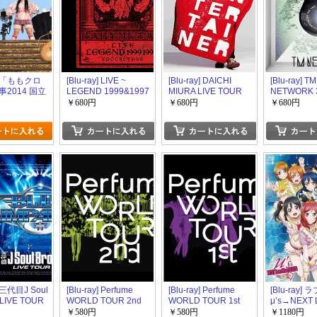
y] 「ももクロ
[Blu-ray] LIVE ~
[Blu-ray] DAICHI
[Blu-ray] TM
2014 国立
LEGEND 1999&1997
MIURA LIVE TOUR
NETWORK 3
~NEVER
APOCALYPSE
2014 - THE
1984~ the b
￥680円
￥680円
￥680円
ENTERTAINER
of the end
TURE 夢の向
ay1/Day2
] 三代目J Soul
[Blu-ray] Perfume
[Blu-ray] Perfume
[Blu-ray]
 LIVE TOUR
WORLD TOUR 2nd
WORLD TOUR 1st
μ’s→NEXT L
LUE
2014~END
￥580円
￥580円
￥1180円