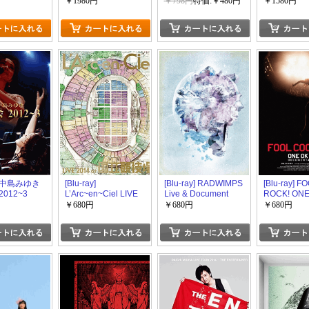
2011
にはもっと
￥1980円
￥798円
特価:￥480円
￥1580円
よ~ 海の中
y] 中島みゆき
[Blu-ray]
[Blu-ray] RADWIMPS
[Blu-ray] 
012~3
L’Arc~en~Ciel LIVE
Live & Document
ROCK! ONE
2014 at 国立競技場
2014「×と○と君と」
ROCK
￥680円
￥680円
￥680円
DOCUMEN
FILM