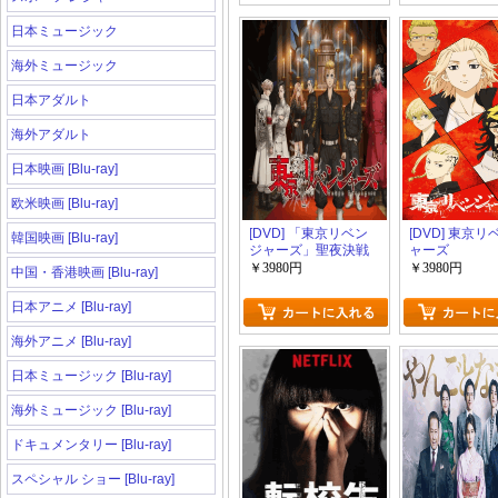
日本ミュージック
海外ミュージック
日本アダルト
海外アダルト
日本映画 [Blu-ray]
欧米映画 [Blu-ray]
[DVD] 「東京リベン
[DVD] 東京
韓国映画 [Blu-ray]
ジャーズ」聖夜決戦
ャーズ
編
￥3980円
￥3980円
中国・香港映画 [Blu-ray]
日本アニメ [Blu-ray]
海外アニメ [Blu-ray]
日本ミュージック [Blu-ray]
海外ミュージック [Blu-ray]
ドキュメンタリー [Blu-ray]
スペシャル ショー [Blu-ray]