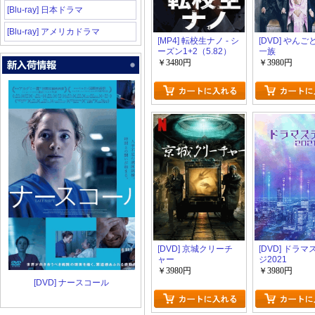
[Blu-ray] 日本ドラマ
[Blu-ray] アメリカドラマ
[MP4] 転校生ナノ - シ
[DVD] やん
ーズン1+2（5.82）
一族
￥3480円
￥3980円
[DVD] 京城クリーチ
[DVD] ドラ
ャー
ジ2021
￥3980円
￥3980円
[DVD] ナースコール