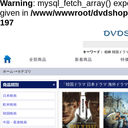
Warning
: mysql_fetch_array() exp
given in
/www/wwwroot/dvdshopja
197
キーワード：
相棒
韓国ドラ
全部商品
新着商品
特
ホーム
-->
カテゴリ
「韓国ドラマ 日本ドラマ 海外ドラマ 
日本映画
欧米映画
韓国映画
中国・香港映画