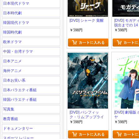
日本現代ドラマ
日本時代劇
[DVD] シャーク 覚醒
[DVD] モガ
韓国現代ドラマ
脱出までの 14
￥598円
￥598円
韓国時代劇
欧米ドラマ
中国・台湾ドラマ
日本アニメ
海外アニメ
日本お笑い系
日本バラエティ番組
韓国バラエティ番組
写真集
[DVD] パシフィッ
[DVD] 劇場版
ク・リム:アップライ
ヤ
教育番組
ジング
￥598円
￥598円
ドキュメンタリー
スポーツ レジャー