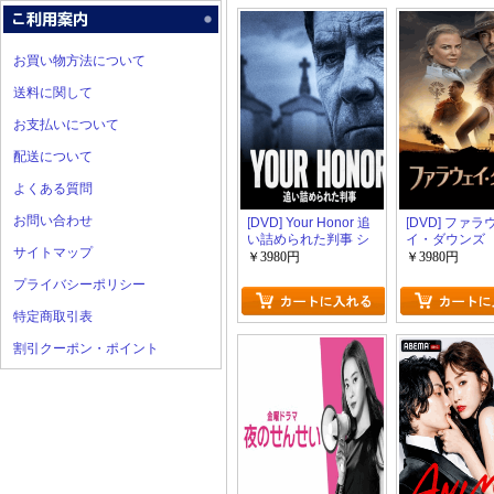
お買い物方法について
送料に関して
お支払いについて
配送について
よくある質問
お問い合わせ
[DVD] Your Honor 追
[DVD] ファラ
い詰められた判事 シ
イ・ダウンズ
サイトマップ
ーズン１
￥3980円
￥3980円
プライバシーポリシー
特定商取引表
割引クーポン・ポイント